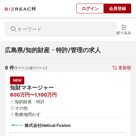
ログイン
会員登録
絞り込み
広島県/知的財産・特許/管理の求人
9
 件
更新順
(
1
ページ/全
1
ページ)
NEW
知財マネージャー
800万円〜1,100万円
知的財産・特許
その他
勤務地問わず
株式会社Helical Fusion