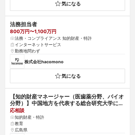
気になる
法務担当者
800万円〜1,100万円
法務・コンプライアンス 知的財産・特許
インターネットサービス
勤務地問わず
株式会社hacomono
気になる
【知的財産マネージャー（医歯薬分野、バイオ
分野）】中国地方を代表する総合研究大学に
て、専門知識を活かし先端研究の知財創出・技
応相談
術移転をサポート
知的財産・特許
教育
広島県