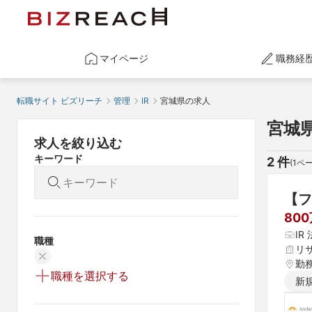
マイページ
職務経
転職サイト ビズリーチ
管理
IR
宮城県の求人
宮城県
求人を絞り込む
キーワード
2
 件
(
1
ペー
【フ
80
I
職種
リ
勤
職種を選択する
新