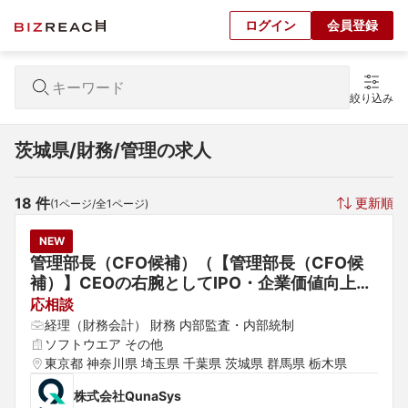
ログイン
会員登録
絞り込み
茨城県/財務/管理の求人
18
 件
更新順
(
1
ページ/全
1
ページ)
NEW
管理部長（CFO候補）（【管理部長（CFO候
補）】CEOの右腕としてIPO・企業価値向上を
リードする経営人材募集）
応相談
経理（財務会計） 財務 内部監査・内部統制
ソフトウエア その他
東京都 神奈川県 埼玉県 千葉県 茨城県 群馬県 栃木県
株式会社QunaSys