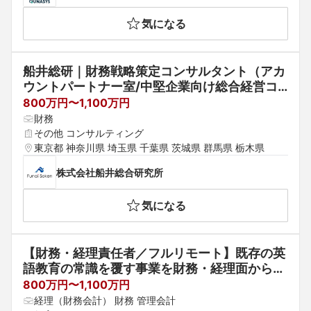
気になる
船井総研｜財務戦略策定コンサルタント（アカ
ウントパートナー室/中堅企業向け総合経営コ
ンサルティング）
800万円〜1,100万円
財務
その他 コンサルティング
東京都 神奈川県 埼玉県 千葉県 茨城県 群馬県 栃木県
株式会社船井総合研究所
気になる
【財務・経理責任者／フルリモート】既存の英
語教育の常識を覆す事業を財務・経理面から加
速する。財務・経理責任者（CFO候補）募集
800万円〜1,100万円
経理（財務会計） 財務 管理会計