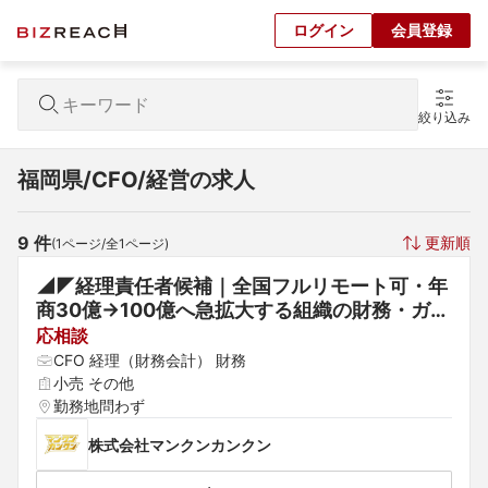
ログイン
会員登録
絞り込み
福岡県/CFO/経営の求人
9
 件
更新順
(
1
ページ/全
1
ページ)
◢◤経理責任者候補｜全国フルリモート可・年
商30億→100億へ急拡大する組織の財務・ガバ
ナンス基盤を内製化する管理部門の立ち上げメ
応相談
ンバー
CFO 経理（財務会計） 財務
小売 その他
勤務地問わず
株式会社マンクンカンクン