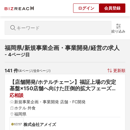
ログイン
会員登録
絞り込み
福岡県/新規事業企画・事業開発/経営の求人
- 4ページ目
141
 件
更新順
(
4
ページ/全
8
ページ)
【店舗開発/ホテルチェーン】福証上場の安定
基盤×150店舗へ向けた圧倒的拡大フェーズ！
｜過去5年で45店舗を新展開！/経営層の近く
応相談
で裁量◎3年連続給与ベースUP！手厚い福利厚
新規事業企画・事業開発 店舗・FC開発
生
ホテル 外食
福岡県
株式会社アメイズ