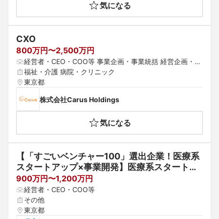
気になる
CXO
800万円〜2,500万円
経営者・CEO・COO等 事業企画・事業統括 経営企画・経
営戦略
福祉・介護 病院・クリニック
東京都
株式会社Carus Holdings
気になる
【「すごいベンチャー100」選出企業！医療系
スタートアップ×事業開発】医療系スタートア
ップでの事業開発マネージャー担当/子どもを
900万円〜1,200万円
望む方々が子どもを授かることができる世の中
経営者・CEO・COO等
を目指して　
その他
東京都