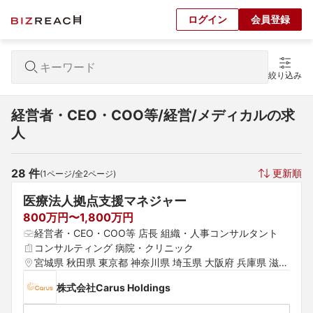
ログイン
会員登録
絞り込み
経営者・CEO・COO等/経営/メディカルの求
人
28
 件
更新順
(
1
ページ/全
2
ページ)
医療法人拠点支援マネジャー
800万円〜1,800万円
経営者・CEO・COO等 店長 組織・人事コンサルタント
コンサルティング 病院・クリニック
宮城県 秋田県 東京都 神奈川県 埼玉県 大阪府 兵庫県 滋賀
県 福岡県 佐賀県 長崎県 熊本県
株式会社Carus Holdings