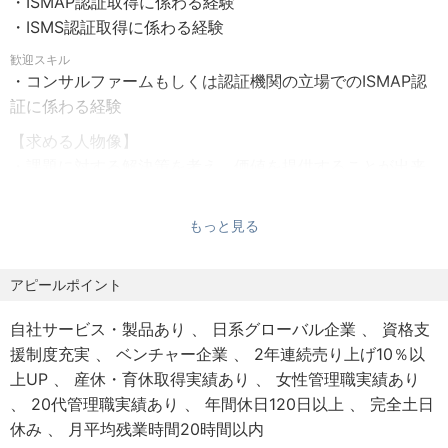
・ISMAP認証取得に係わる経験
・確定拠出年金
・ISMS認証取得に係わる経験
・資格取得支援制度（300以上の資格の受験料や更新料の
負担、および合格報奨金の支給）
歓迎スキル
・コンサルファームもしくは認証機関の立場でのISMAP認
・保養所利用
証に係わる経験
・通信費手当（5,000円/月）
・交通費支給
【求める人物像】
・慶弔見舞金
・課題に対する解決策を考え、価値を提供することが出来
る方
・チーム、メンバーと協力し、業務を推進出来る方
もっと見る
・課題に対して粘り強く解決に導くことが出来る方
アピールポイント
【このポジションの魅力・得られる成長】
・セキュリティコンサルタントという専門性で市場価値を
自社サービス・製品あり
日系グローバル企業
資格支
高めることが出来る
援制度充実
ベンチャー企業
2年連続売り上げ10％以
・ISMAP、ISMSの認証の専門性を活かすことが出来る
上UP
産休・育休取得実績あり
女性管理職実績あり
・企業の管理レイヤとしてのキャリアを積むことができる
20代管理職実績あり
年間休日120日以上
完全土日
休み
月平均残業時間20時間以内