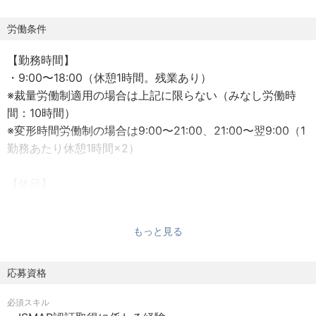
・セキュリティ認証取得
‐ISMAP
労働条件
‐ISMS（ISO27001）
【勤務時間】
‐ISO27017
・9:00〜18:00（休憩1時間。残業あり）
‐ISO42001
※裁量労働制適用の場合は上記に限らない（みなし労働時
間：10時間）
※変形時間労働制の場合は9:00〜21:00、21:00〜翌9:00（1
勤務あたり休憩1時間×2）
【休日】
・完全週休二日制（土、日、祝）
・夏季休暇
もっと見る
・年末年始休暇
・リフレッシュ休暇（勤続年数による）
応募資格
【福利厚生】
必須スキル
・社会保険完備