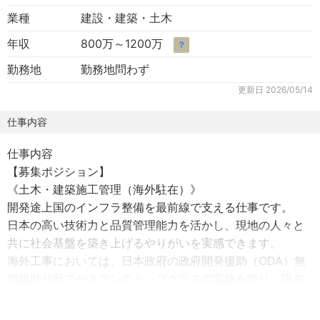
業種
建設・建築・土木
年収
800万～1200万
？
勤務地
勤務地問わず
更新日
2026/05/14
仕事内容
仕事内容
【募集ポジション】
《土木・建築施工管理（海外駐在）》
開発途上国のインフラ整備を最前線で支える仕事です。
日本の高い技術力と品質管理能力を活かし、現地の人々と
共に社会基盤を築き上げるやりがいを実感できます。
海外工事においては、日本政府の政府開発援助（ODA）無
償援助分野でゼネコンのトップクラスの実績を誇り、現在
までに54ヶ国での受注・施工実績があります。
アフリカ、中東、中央アジア、オセアニア地域での実績に