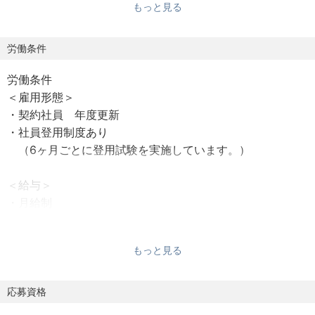
もっと見る
強みを持っており、途上国の経済発展と国民生活の向上に
貢献しています。
単なる建設作業に留まらず、現地の文化や人々に寄り添
労働条件
い、国際貢献を肌で感じられる貴重な経験を積むことがで
労働条件
きます。
＜雇用形態＞
・契約社員 年度更新
《具体的には》
・社員登用制度あり
海外の土木・建築工事現場において、下記業務を通じてプ
（6ヶ月ごとに登用試験を実施しています。）
ロジェクトを牽引していただきます。
＜給与＞
・現場代理人・監理技術者業務: 官公庁発注の公共工事にお
・月給制
いて、現場代理人または監理技術者として、プロジェクト
・昇給有
全体を統括します。
■賞与：年2回支給
・工程管理: 工事全体のスケジュールを立案し、遅延なく円
もっと見る
滑に進捗するよう管理します。
＜勤務地＞
・品質管理: 高品質な構造物を実現するため、厳格な品質基
・海外支店：東京都新宿区西新宿6丁目16番6号 タツミビル
応募資格
準に基づきチェック・指導を行います。
5階
・出来形管理: 設計図書通りに工事が進められているか、正