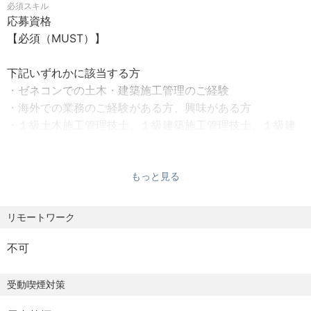
必須スキル
・受動喫煙対策：屋内全面禁煙
確な計測と管理を行います。
応募資格
・変更の範囲：会社の定める事業所
・安全管理: 危険を未然に防ぎ、作業員が安全に働ける環境
【必須（MUST）】
・所属は海外支店となり、プロジェクトごとに各国の現場
を確保します。
に赴任します。
・原価管理: 予算内で工事を完了させるため、コストを厳し
下記いずれかに該当する方
・転勤有：プロジェクトごとに海外赴任となります。
く管理し、効率的な運営を行います。
・ゼネコンでの土木・建築施工管理のご経験
・赴任先地域例：アフリカ、パプアニューギニア、キリ
・協力会社との交渉/調整: 現地および日本の協力会社と密
・海外での業務のご経験がある方、興味がある方
バス、キルギス、タジキスタン
に連携し、円滑なプロジェクト推進を図ります。
・１級土木施工管理技士、１級建築施工管理技士、１級建
築士、技術士 いずれか資格保有者
＜勤務時間＞
など、多岐にわたる業務を通じて、海外における大規模イ
・8:30～17:30 （所定労働時間：8時間0分）
ンフラプロジェクトを成功に導く重要な役割を担っていた
もっと見る
・休憩時間：60分（12:00～13:00）
だきます。
・時間外労働有無：有
浄水場、道路、橋梁など、人々の生活に直結するインフラ
リモートワーク
を創り出すことで、大きな達成感と社会貢献を実感できま
＜休日・休暇＞
す。
不可
国内勤務時
・週休２日制（休日は土日）
【社員登用制度】
受動喫煙対策
・年間有給休暇10日～20日
大日本土木では、あなたの成長を強力にサポートする社員
・年間休日日数127日
登用制度を設けています。