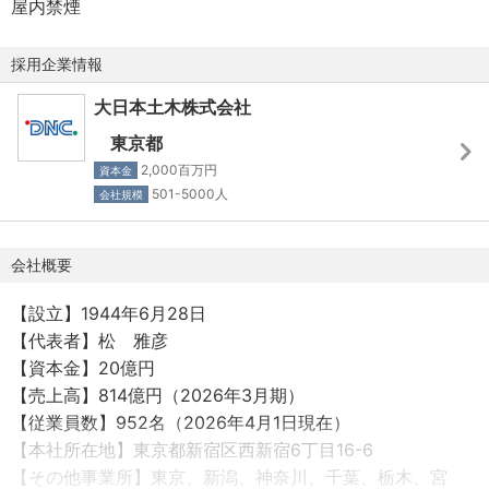
屋内禁煙
海外赴任時
海外での活躍を見据え、実践的なスキルアップとキャリア
・休日は、赴任した国の休日カレンダーによります。
形成を支援します。
採用企業情報
・残業等の賃金計算は、国内と同じ算定条件です。
半年に1回、契約社員から正社員への社員登用試験を実施し
大日本土木株式会社
ています。
東京都
＜社会保険＞
社員登用実績は多数あります。
2,000百万円
資本金
・健康保険、厚生年金保険、雇用保険、労災保険
501-5000人
会社規模
土木・建築の施工管理のプロフェッショナルとして、国内
＜制度・福利厚生＞
外問わず活躍できる人材へと成長を目指してください。
・残業手当有
会社概要
・通勤手当：全額支給
【当社について】
【設立】1944年6月28日
■海外手当（海外在勤手当、海外語学手当）
大日本土木株式会社は、日本国内にとどまらず、世界中の
【代表者】松 雅彦
開発途上国のインフラ整備に貢献している総合建設会社で
【資本金】20億円
す。
【売上高】814億円（2026年3月期）
土木・建築のバランスの取れた事業構造により、景気の変
【従業員数】952名（2026年4月1日現在）
動に左右されにくい安定した経営基盤を築いています。
【本社所在地】東京都新宿区西新宿6丁目16-6
2002年の資本構成変更以降、黒字経営を継続し、有利子負
【その他事業所】東京、新潟、神奈川、千葉、栃木、宮
債「0円」の無借金経営を貫くなど、極めて健全な財務体質