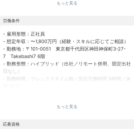
もっと見る
伝えることを目指したメディアを運営しており、現在は
YouTubeチャンネルを中心に、上場企業のCEOや事業責任
者への取材をもとにした企業解説・経営者インタビューを
労働条件
配信しています。
- 雇用形態：正社員
- 想定年収：〜1,800万円（経験・スキルに応じてご相談）
今回は、このメディアの編集を統括する1人目の編集者をお
- 勤務地：〒101-0051 東京都千代田区神田神保町3-27-
迎えします。経営陣と直接議論しながら、編集の中核を担
7 Takebashi7 6階
っていただきます。立ち上がりのフェーズでは、まず既存
- 勤務形態：ハイブリッド（出社／リモート併用、固定出社
番組の品質向上と、編集方針・KPIの土台づくりから着手。
日なし）
そこから新フォーマットやチャネルの仮説検証へと広げて
- 勤務時間：フレックスタイム制／所定労働時間 8時間／休
いくイメージです。
憩 60分
- 休日休暇：法定休日（水曜または日曜）／法定外休日（土
【主な業務】
曜）／年次有給休暇（法定通り）／GW・お盆・年末年始
もっと見る
- 加入保険：雇用保険、労災保険、健康保険、厚生年金保険
- 既存YouTube番組のクオリティ向上（取材設計・構成・
- 受動喫煙対策：屋内禁煙
台本監修）
- 試用期間：あり（条件面の変更なし）
応募資格
- 編集方針とKPIの設計・運用（年間ロードマップ、視聴維
-借上げ社宅制度あり：会社名義で賃貸借契約を締結し、入
持率・流入数等のKPI、データに基づく改善）