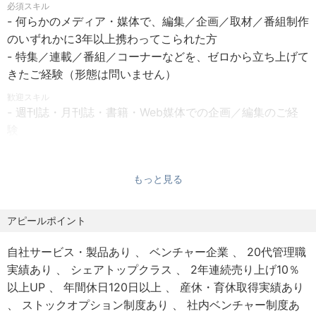
必須スキル
居いただける制度です。制度の利用により、税金・社会保
- 新フォーマットの立ち上げ（動画・記事・リサーチレポー
- 何らかのメディア・媒体で、編集／企画／取材／番組制作
険料の負担軽減が見込めます。
ト・ポッドキャスト・イベントなど、テーマに合う形式を
のいずれかに3年以上携わってこられた方
-定期健康診断
選択）
- 特集／連載／番組／コーナーなどを、ゼロから立ち上げて
- チャネル設計と求職者との関係づくり（まずはYouTube
きたご経験（形態は問いません）
を主戦場に、必要に応じてX・LinkedIn・メルマガ・Webセ
歓迎スキル
ミナー等を組み合わせる）
- 週刊誌・月刊誌・書籍・Web媒体での企画／編集のご経
- ブランドPR・アライアンス、外部ディレクション（他社
験
メディアとの連携、制作会社・社内クリエイターのディレ
- 新聞・通信社・Web媒体での記者／編集のご経験
クション）
- 動画・音声・テキスト・イベントなど、複数フォーマット
- プロダクト連携（自社プロダクトチームと協働し、会員基
もっと見る
を横断した企画・編集のご経験
盤や動画プラットフォームとの連携を企画）
- 編集KPI（視聴維持率、流入数、CV等）を設計・運用して
きたご経験
アピールポイント
※企画の最終判断は経営陣と擦り合わせながら進めます。編
- 外部ライター／制作会社／クリエイターのディレクション
集方針や予算についても、ビジネス観点を踏まえて議論し
自社サービス・製品あり
ベンチャー企業
20代管理職
経験
ながら決定していきます。
実績あり
シェアトップクラス
2年連続売り上げ10％
- 取材を通じて、人物や事業の本質を言葉にしていくことに
以上UP
年間休日120日以上
産休・育休取得実績あり
【このポジションの魅力】
手応えを感じる方
ストックオプション制度あり
社内ベンチャー制度あ
- 自分の企画が、事業の意思決定や求職者の人生に直接つな