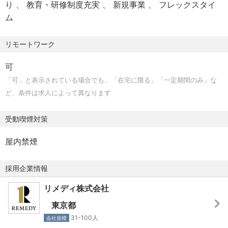
り
教育・研修制度充実
新規事業
フレックスタイ
- 1人目の編集者として、メディアをゼロからつくれる。編
がっていく実感を得たい方
ム
集方針・年間ロードマップ・KPI・体制を、自分の手で組み
- データを参照しつつ、編集判断は数字に飲まれずに下した
立てられます。3年で編集長相当、その先はChief Content
い方
リモートワーク
Officer（CCO）として上場後の経営に参画いただくキャリ
- 経営陣と並走しながら、メディアの設計に手触りを持って
アパスも想定しています。
関わりたい方
可
- 求職者の人生に届く実感がある。PVや視聴数だけでな
- ※Webマーケティング／SEO／広告運用／人材業界の実務
「可」と表示されている場合でも、「在宅に限る」「一定期間のみ」な
く、応募・面談・転職、そして転職先での活躍まで、自分
経験は不問です。社内および外部パートナーで補完できま
ど、条件は求人によって異なります
の企画が起こした変化を追える環境です。
す。
- 企画と原稿の力に集中できる。動画制作の実務は社内クリ
受動喫煙対策
エイターと外部制作会社が担うため、現時点での動画制作
の実務経験は不問です。
屋内禁煙
採用企業情報
リメディ株式会社
東京都
31-100人
会社規模