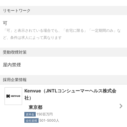
品質データや逸脱傾向を分析し、継続的改善につなげる。
リモートワーク
Supply Chain、Regulatory Affairs などの関係部門と連携
し、品質リスク評価、課題解決、コンプライアンス維持を
可
推進する。
「可」と表示されている場合でも、「在宅に限る」「一定期間のみ」な
GMP / GQPに関する教育・啓発に貢献し、品質意識の向上
ど、条件は求人によって異なります
を支援する。
受動喫煙対策
【応募資格】
屋内禁煙
理系学士号または修士号を有する方（薬学、化学、その他
採用企業情報
関連分野歓迎）。
Kenvue（JNTLコンシューマーヘルス株式会
薬剤師資格を有する方歓迎。
社）
規制対象業界において、品質保証、製造品質、または規制
コンプライアンスに関する実務経験を5年以上有する方。
東京都
医薬品、医薬部外品、化粧品、医療機器など、複数の規制
150百万円
資本金
カテゴリに関する理解または実務経験をお持ちの方。
501-5000人
会社規模
日本の関連法規、GMP、GQPに関する知識を有する方。