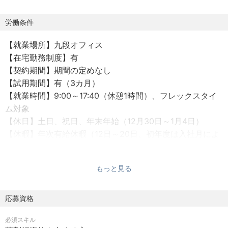
の人々の生活に影響を与える力を持つことを意味します。
私たちは、人を第一に考え、全身全霊をもってケアし、サ
労働条件
イエンスで信頼を獲得し、勇気をもって解決します。私た
【就業場所】九段オフィス
ちとあなた自身の未来を、共に切り開いていきましょう。
【在宅勤務制度】有
【契約期間】期間の定めなし
【レポートライン】Commercial Quality Lead
【試用期間】有（3カ月）
【就業時間】9:00～17:40（休憩1時間）、フレックスタイ
ム対象
【ポジション概要】
【休日】土日、祝日、年末年始（12月30日～1月4日）
本ポジションは、日本における商用製品の品質保証責任者
【休暇】年次有給休暇（12日～20日、初年度は入社月によ
として、医薬品、医薬部外品、化粧品、医療機器を含む複
り異なる）、慶弔休暇、リフレッシュ休暇、ボランティア
数の規制カテゴリにわたる製品の品質保証業務を担いま
休暇、特別慰労休暇等
す。日本の関連法規制および社内品質基準に基づき、製品
もっと見る
【出産・育児サポート】産前産後休暇、育児休業、育児短
ライフサイクル全体を通じた品質保証体制の維持・強化を
時間勤務、子育て支援休暇、子の看護休暇等
リードし、安定した品質運営を行います。
【介護サポート】介護休業、介護短時間勤務、介護休暇等
応募資格
【給与改定】年1回
また、品質課題への対応、逸脱・CAPA管理、文書および変
必須スキル
【通勤手当】会社規定に基づき支給
更管理、国内物流拠点・倉庫に対する品質管理を通じて、