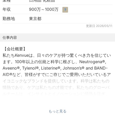
業種
日用品 化粧品
年収
900万～1000万
？
勤務地
東京都
更新日
2026/05/11
仕事内容
【会社概要】
私たちKenvueは、日々のケアが持つ驚くべき力を信じてい
ます。100年以上の伝統と科学に根ざし、Neutrogena®,
Aveeno®, Tylenol®, Listerine®, Johnson’s® and BAND-
AID®など、皆様がすでにご存じでご愛用いただいているア
イコニックなブランドを提供しています。科学は私たちの
情熱であり、ケアは私たちの才能です。私たちのグローバ
ルチームは、インサイトとイノベーションに情熱を注ぎ、
最高の製品をお客様にお届けすることに全力を注ぐ、多様
で優秀な22,000人以上の社員で構成されています。専門知
もっと見る
識と共感力を備えたKenvuerであることは、毎日何百万人も