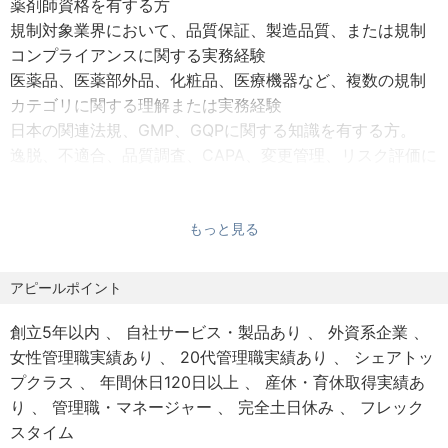
薬剤師資格を有する方
【社会保険】健康保険、厚生年金、労災保険、雇用保険
事業の継続的な成長と信頼性向上に貢献します。関係部門
規制対象業界において、品質保証、製造品質、または規制
【退職金】有
と連携しながら、適切な品質判断と課題解決を推進方が求
コンプライアンスに関する実務経験
【定年制】有（満60歳到達の翌3月31日付）※定年後65歳
められます。
医薬品、医薬部外品、化粧品、医療機器など、複数の規制
まで再雇用制度有り
カテゴリに関する理解または実務経験
【その他制度】階層別研修/確定給付企業年金/カフェテリア
日本の関連法規、GMP、GQPに関する知識を有する方。
プラン等
【職務内容（役割と責任）】
逸脱、不適合、品質調査、CAPA、変更管理、リスク評価に
関する実務経験を有する方。
日本におけるコマーシャルクオリティの品質保証責任者と
日本語で円滑にコミュニケーションできる方。
して、適切な品質保証体制の維持・運用を推進する。
ビジネスレベル以上の英語スキル（読み書き）
もっと見る
製品ライフサイクル全体にわたり、逸脱、品質調査、
Kenvueは、機会均等雇用主であることを誇りに思っていま
CAPA、変更管理、品質リスク評価をリードする。
アピールポイント
す。すべての有資格者は、人種、肌の色、宗教、性別、性
品質およびコンプライアンスに影響する手順書、規格書、
的指向、性自認、年齢、国籍、退役軍人の地位、またはそ
品質関連文書、プロセス変更について、レビューおよび承
創立5年以内
自社サービス・製品あり
外資系企業
の他の法的に保護された特性に関係なく、ビジネスニー
認を行う。
女性管理職実績あり
20代管理職実績あり
シェアトッ
ズ、職務要件、および個人の資格に基づいて雇用の検討を
国内の物流拠点・倉庫に対する品質管理および薬事責任者
プクラス
年間休日120日以上
産休・育休取得実績あ
受けます。
と連携し、必要な確認・評価・改善を推進する。
り
管理職・マネージャー
完全土日休み
フレック
不適合、逸脱、その他の品質事象に関する調査を主導また
スタイム
は調整し、是正・予防措置の実行を推進する。