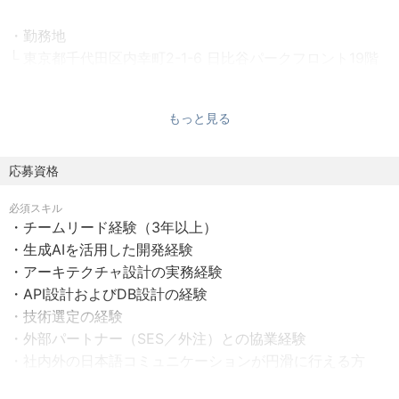
技術的な意思決定にも携わり、チーム全体の開発生産性向
・勤務地
上を牽引していただくことを期待しています。
└ 東京都千代田区内幸町2-1-6 日比谷パークフロント19階
※フルリモート勤務可（遠隔地在住社員実績あり）
――――――――――――――――――――――――――
―――――――――――――――
もっと見る
・勤務時間
└専門業務型裁量労働制 もしくは 固定労働時間制
【 具体的な業務内容 】
※標準的な勤務時間帯： 9:30～18:00相当
応募資格
・新規Webサービスの技術選定、アーキテクチャ設計
※月平均残業時間20時間以内
・チームリードとしての開発推進（5名規模）
必須スキル
・生成AIを活用した開発の推進、および開発体系の構築
・チームリード経験（3年以上）
・休日・休暇
・既存サービスのエンハンスメント・改善
・生成AIを活用した開発経験
└ 年間休日数：120日
・開発ルール／プロセスの標準化・改善
・アーキテクチャ設計の実務経験
└ 完全週休2日制（土日祝）
・API設計およびDB設計の経験
└ 年末年始休暇
――――――――――――――――――――――――――
・技術選定の経験
└ 有給休暇（入社時10日付与）
―――――――――――――――
・外部パートナー（SES／外注）との協業経験
└ 夏期休暇
・社内外の日本語コミュニケーションが円滑に行える方
└ リフレッシュ休暇
【 AI駆動開発への取り組み 】
（日本語能力試験N1相当）
└ 勤続10年特別休暇
当社では、生成AIを単なるコーディング支援ツールではな