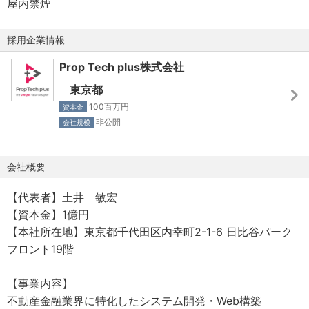
屋内禁煙
――――――――――――――――――――――――――
―――――――――――――――
採用企業情報
Prop Tech plus株式会社
【 本ポジションの特徴 】
・新規プロダクトの立ち上げフェーズにおいて、技術選定
東京都
やアーキテクチャ設計から携われる
100百万円
資本金
・少人数チームだからこそ、設計・実装・改善まで裁量を
非公開
会社規模
持って取り組める
・REITという金融×不動産領域のDXを、プロダクト開発を
会社概要
通じて推進できる
・AIを積極的に取り入れた開発文化の中で、組織づくりに
【代表者】土井 敏宏
も関与できる
【資本金】1億円
・ストック型ビジネスを基盤とした安定した事業環境のも
【本社所在地】東京都千代田区内幸町2-1-6 日比谷パーク
と、中長期的なプロダクト成長に携われる
フロント19階
――――――――――――――――――――――――――
【事業内容】
―――――――――――――――
不動産金融業界に特化したシステム開発・Web構築