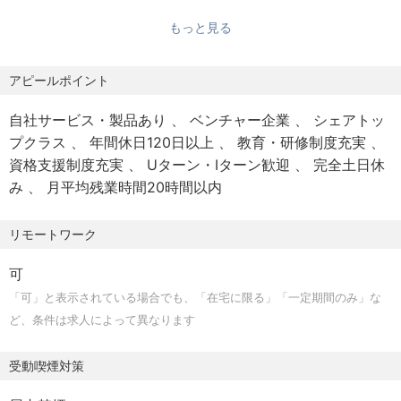
└ 産前産後休暇
歓迎スキル
く、開発プロセスそのものを進化させるための重要なパー
もっと見る
・TypeScriptを用いた開発経験
└ 育児・介護休業
トナーと位置付けています。
・Next.js / React / Node.js 等のフレームワーク経験
・ORMを用いた開発経験
アピールポイント
・福利厚生
Claude CodeやGitHub Copilot Business、Geminiなどを
・インフラ設計の経験（AWS等）
└ 各種社会保険完備
活用しながら、毎週の定例で「どの工程にAIを活用すべき
自社サービス・製品あり
ベンチャー企業
シェアトッ
・スクラムマスターの経験
└ 企業型確定拠出年金（DC）
か」「逆に人が判断すべき領域はどこか」を議論・検証し
プクラス
年間休日120日以上
教育・研修制度充実
・DDDを取り入れた開発経験
└ がん保険・入金保険（会社負担加入可）
ています。
資格支援制度充実
Uターン・Iターン歓迎
完全土日休
・AI-DLC／SDD等の取り組み経験
└ 資格取得支援制度
み
月平均残業時間20時間以内
└ 親睦食事補助制度
有効な活用方法やナレッジはチーム内に留めず、全社へ展
■求める人物像
└ 時短勤務制度
開することを前提に蓄積しており、AIを前提とした新しい
・新しい技術や手法に対して主体的にチャレンジできる方
リモートワーク
└ 定年65歳（再雇用制度あり）
開発スタイルを組織全体で模索しているフェーズです。
・改善・標準化に前向きに取り組める方
・知見をアウトプットし、周囲に良い影響を与えられる方
可
私たちが目指しているのは、AIにコードを書かせるだけの
「可」と表示されている場合でも、「在宅に限る」「一定期間のみ」な
組織ではありません。
ど、条件は求人によって異なります
REITという専門性の高いドメイン知識を身につけ、その知
識とAIを組み合わせながら本質的な課題解決ができるエン
受動喫煙対策
ジニア集団を目指しています。