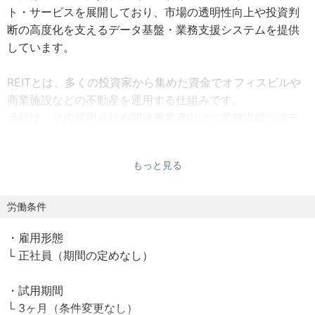
ト・サービスを展開しており、市場の透明性向上や投資判
断の高度化を支えるデータ基盤・業務支援システムを提供
しています。
REITとは、多くの投資家から集めた資金でオフィスビルや
商業施設などの不動産を運用する仕組みです。
当社は、その運用会社や関連事業者向けに業務支援システ
ムや情報プラットフォームを提供し、アナログな業務や分
散したデータ管理の効率化を支援しています。
もっと見る
まだDXの余地が大きい業界だからこそ、プロダクト開発を
通じて業界そのものの変革に携われることが特徴です。
労働条件
・雇用形態
本ポジションでは、新規Webサービス開発チームのリーダ
└ 正社員（期間の定めなし）
ーとして、技術選定・アーキテクチャ設計から開発・改善
まで一貫して担っていただきます。
・試用期間
└ 3ヶ月（条件変更なし）
単なる開発リードにとどまらず、開発プロセスの標準化や