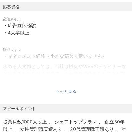
ョン部門で、9回も連続して受賞しております。
険、労災保険、退職金制度
応募資格
また東日本本社では、1都3県での都市部に新規マンション
を建築しておりますので、より洗練された雰囲気の中で広
必須スキル
告宣伝としてもPRしていかなければなりません。
・広告宣伝経験
・4大卒以上
また近年では市況の多様性に伴い、賃貸マンションに限ら
ず商業施設・ホテル・複合型ビル・流通店舗・介護施設な
歓迎スキル
ども手掛けてきておりますので、バリエーションも増えて
・マネジメント経験（小さな部署で構いません）
います。
広告やPRの仕方も状況に合わせ変化していかなければなり
求める人物像としては、当社は販促やWEBのデザイナーな
ません。
どはある程度おりますので、企画業務の仕事をしてきた方
を望んでいます。
【求める人物像について】
もっと見る
あなたには当社の伝統的なイメージを生かしたうえで、さ
当社は現時点において、土地活用ビジネス業界のリーダー
らに新しい戦略を具現化して欲しいと思います。
的企業でもありますが、よりその地位を強力なものにした
アピールポイント
当社の更なる発展のポテンシャルは高いと思っています。
いと考えております。その重要なポジションを今回求めて
それを叶えるためには有能な人物が不可欠です。現在の優
います。
従業員数1000人以上
シェアトップクラス
創立30年
秀なメンバーと一緒になって未来を創っていって欲しいで
以上
女性管理職実績あり
20代管理職実績あり
年