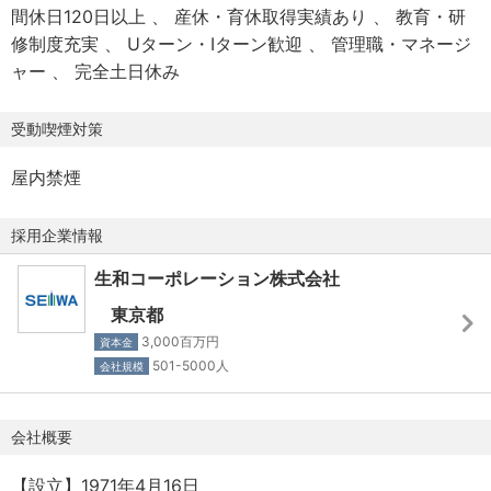
す。
経歴・実績もさることながら、今後当社をどのようにグレ
間休日120日以上
産休・育休取得実績あり
教育・研
ードアップさせて頂けるかを、面談時にお聞きしたいと思
修制度充実
Uターン・Iターン歓迎
管理職・マネージ
また社内・社外に限らず強力な人脈を構築して頂き、あな
います。
ャー
完全土日休み
た自身がディレクターとして活躍して欲しいと思います。
受動喫煙対策
屋内禁煙
採用企業情報
生和コーポレーション株式会社
東京都
3,000百万円
資本金
501-5000人
会社規模
会社概要
【設立】1971年4月16日