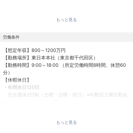
当社は創業56年になり着実に成長してきましたが、今後は
大きく飛躍するためスピードアップも課題であります。ま
もっと見る
たそのポテンシャルも十分に持っている企業です。
現在グループ年商2300億円でありますが、2030年に3000
労働条件
億円、2040年に1兆円企業へとステップアップしていくた
【想定年収】800～1200万円
め、会社変革の時期であり組織体制の強化も課題です。
【勤務場所】東日本本社（東京都千代田区）
【勤務時間】9:00～18:00 （所定労働時間8時間、休憩60
【企画部署について】
分）
お客様のニーズをしっかりとキャッチしていくため広告宣
【休暇休日】
伝・商品企画・販促をさらに注力したいと考えておりま
・年間休日120日
す。現在でも企画部で活動はしていますが、よりプランニ
・完全週休2日制（土曜・日曜・祝日）※年数回土曜出勤あ
ングやディレクションの部分を強化していきたいため、今
り
回企画ディレクターを募集致します。
・有給休暇（法定通り）
・祝日休暇、夏季休暇、年末年始休暇、慶弔休暇、特別休
当社は建築デザインには強く、新規のマンション建築にお
もっと見る
暇など
いても、業界の権威であるグッドデザイン賞を賃貸マンシ
【福利厚生】通勤手当、健康保険、厚生年金保険、雇用保