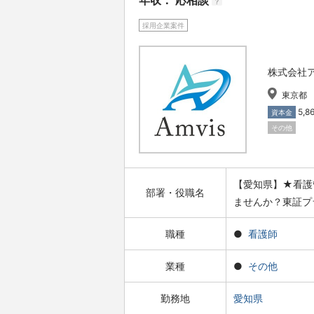
年収： 応相談
?
採用企業案件
株式会社
東京都
5,
資本金
その他
【愛知県】★看護
部署・役職名
ませんか？東証プ
職種
看護師
業種
その他
勤務地
愛知県