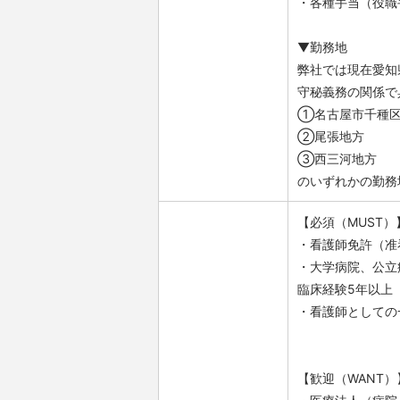
・各種手当（役職
▼勤務地
弊社では現在愛知
守秘義務の関係で
①名古屋市千種
②尾張地方
③西三河地方
のいずれかの勤務
【必須（MUST）
・看護師免許（准
・大学病院、公立
臨床経験5年以上
・看護師としての
【歓迎（WANT）