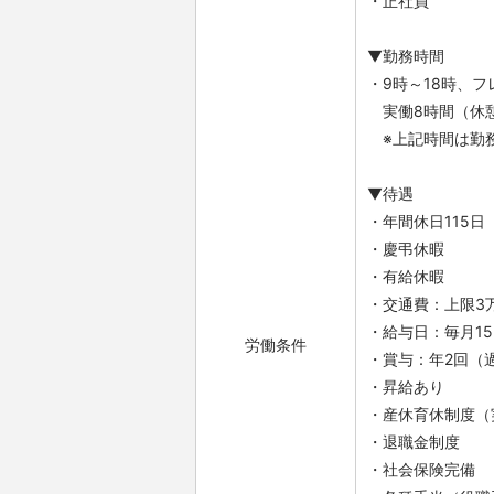
・正社員
▼勤務時間
・9時～18時、フ
実働8時間（休憩
※上記時間は勤
▼待遇
・年間休日115
・慶弔休暇
・有給休暇
・交通費：上限3
・給与日：毎月1
労働条件
・賞与：年2回（
・昇給あり
・産休育休制度（
・退職金制度
・社会保険完備