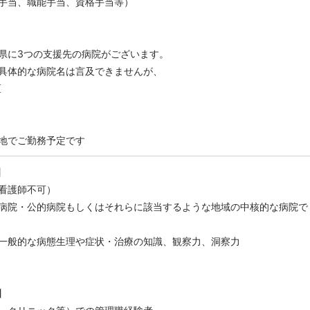
手当、職能手当、資格手当等）
県に3つの支援先の病院がございます。
具体的な病院名は言及できませんが、
区
地でご勤務予定です
】
看護師不可）
病院・公的病院もしくはそれらに該当するような地域の中核的な病院で
一般的な病態生理や症状・治療の知識、観察力、洞察力
】