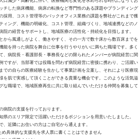
人口減少・高齢化に伴い、医療機関も変化を求められる時代になってお
ッチした病床機能、病床の転換など専門性のある課題やブランディング
の採用、コスト管理等のバックオフィス業務の課題を弊社がこれまで獲
ティング、機能の明確化、コスト管理、組織づくり、地域連携などのノ
病院の経営をサポートし、地域医療の活性化・持続化を目指します。
とから風通しがよく、働きやすく、その一方で数十床から数百床までを
機能を持った病院を舞台に仕事を行うやりがいに満ちた職場です。多く
て、病院長・看護部長・事務長などの限られたメンバーが病院経営に関
例ですが、当部署では役職を問わず病院経営に密接に携わり、ご活躍い
までの自らの医療経験を生かして事業計画を立案し、それにより医療現
様を肌で実感して頂くことができる貴重な機会です。このような活気溢
グな職場で、地域医療再生に共に取り組んでいただける仲間を募集して
の病院の支援を行っております。
知県のエリア限定で活躍いただけるポジションを用意いたしました。
で、近隣にお住いの方はご自宅から通えます。
ため具体的な支援先を求人票に書くことはできません