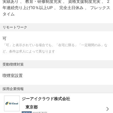
実績あり
教育・研修制度充実
資格支援制度充実
2
・顧客と一緒に悩み、最適なビジネスモデルを模索するこ
年連続売り上げ10％以上UP
完全土日休み
フレックス
とにやりがいを感じる方
タイム
・常に最新のガジェットやサービスに触れ、トレンドに敏
感な方
リモートワーク
可
「可」と表示されている場合でも、「在宅に限る」「一定期間のみ」な
ど、条件は求人によって異なります
受動喫煙対策
喫煙室設置
採用企業情報
ジーアイクラウド株式会社
東京都