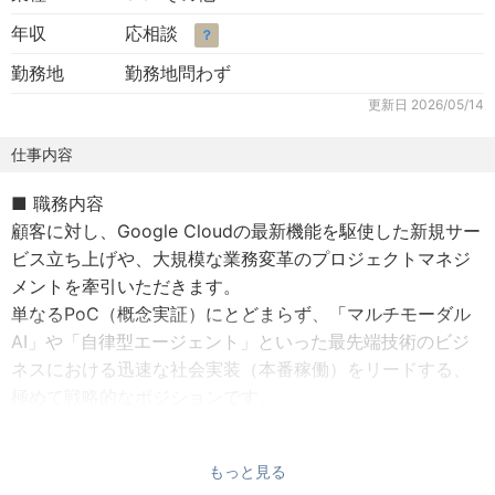
年収
応相談
？
勤務地
勤務地問わず
更新日
2026/05/14
仕事内容
■ 職務内容
顧客に対し、Google Cloudの最新機能を駆使した新規サー
ビス立ち上げや、大規模な業務変革のプロジェクトマネジ
メントを牽引いただきます。
単なるPoC（概念実証）にとどまらず、「マルチモーダル
AI」や「自律型エージェント」といった最先端技術のビジ
ネスにおける迅速な社会実装（本番稼働）をリードする、
極めて戦略的なポジションです。
■ 主な業務
もっと見る
・ビジネス課題解決の提案：顧客の潜在的な課題を抽出