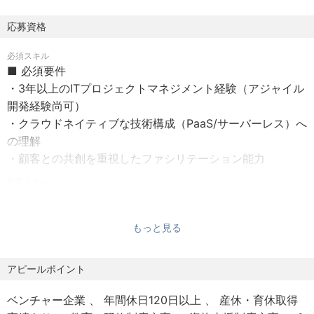
し、Google Cloudおよび生成AIを用いた最適な解決策・ア
ーキテクチャの立案
応募資格
・アジャイル/スクラム開発のリード：プロトタイピングか
必須スキル
ら本番適用まで、スピードと品質を両立させた迅速なプロ
■ 必須要件
ダクト開発の進行管理
・3年以上のITプロジェクトマネジメント経験（アジャイル
・生成AIの価値最大化：AI導入に伴う投資対効果（ROI）の
開発経験尚可）
定義、およびビジネス指標に基づく継続的なモニタリング
・クラウドネイティブな技術構成（PaaS/サーバーレス）へ
と改善プロセスの構築
の理解
・顧客との伴走型支援：単なる受託開発の枠を超え、顧客
・顧客との共創を重視したファシリテーション能力
企業のエンジニア組織と「ワンチーム」で連携する開発体
制の統括
歓迎スキル
■ 歓迎要件
・ステークホルダーマネジメント：ベンダーコントロー
・新規事業開発やSaaS開発のマネジメント経験
ル、およびGoogle Cloudをはじめとするパートナー企業と
もっと見る
・AI/データ分析プロジェクトのリード経験
の連携推進
・英語を用いたグローバルチームとの連携経験
アピールポイント
■ 向いている人の志向・特性
・「スピードこそ価値」と考え、クイックにプロトタイプ
ベンチャー企業
年間休日120日以上
産休・育休取得
を世に出したい方