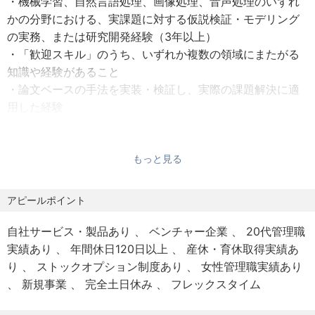
・機械学習、自然言語処理、画像処理、音声処理のいずれ
◆業績評価：年2回
どのアプローチを選定し、顧客の現場に価値を実装する一
かの分野における、実課題に対する仮説検証・モデリング
気通貫のプロセスを牽引していただきます。
の実務、または研究開発経験（3年以上）
【休日休暇】
・「歓迎スキル」のうち、いずれか複数の領域にまたがる
◆年間休日120日（2025年）
【求める期待・役割】
知識や経験があること
◆完全週休2日制（土日祝休み）
API利用に留まらず、LLM・音声・VLMのモデル開発など、
・論文ベースの手法を実装・検証し、実際の課題解決に適
◆年末年始休暇
MLエンジニアリングが求められるテーマを幅広くリード
用した経験
◆有給休暇（入社時付与 ※付与日数は入社月による）
し、顧客課題を解決していただきます。コンサルタントや
・Pythonによる機械学習モデルの開発経験
◆産前産後休暇
ソフトウェアエンジニアと協働し、先端技術の社会実装に
・日本語でのビジネスレベルのコミュニケーションスキル /
◆育児休暇
向けて、以下のフェーズを推進します。
Native-level Japanese proficiency
もっと見る
◆慶弔休暇
歓迎スキル
・顧客の本質的な課題を深く理解し、LLMなどの先端技術
以下のスキル・経験のうち、複数の領域にまたがる知識や
アピールポイント
【本社所在地】
を活用した最適なソリューションを設計・検証する
経験があることが望ましい
◆東京都文京区本郷3-15-9 SWTビル 5・6F
・論文や最新技術動向を追いながら、エンタープライズ領
自社サービス・製品あり
ベンチャー企業
20代管理職
■ドメイン特化モデル開発
域の実課題に適用可能な形に翻訳・カスタマイズする
実績あり
年間休日120日以上
産休・育休取得実績あ
・特定ドメイン（行政・医療・金融等）のデータを用いた
【就業場所】
・大手企業のパートナーとともに、現場に根付く社会実装
り
ストックオプション制度あり
女性管理職実績あり
LLMのファインチューニング・継続事前学習の経験
◆本社または自宅（変更の範囲なし）
を実現し、新たな価値を生み出す
新規事業
完全土日休み
フレックスタイム
・ドメイン特化タスクに対するベンチマーク構築・評価・
※転勤はありません
・コンサルタントやソフトウェアエンジニアと協働し、ユ
改善の経験
※フルリモートワーク可（居住地は日本国内に限る）
ーザー体験に直結するアプリケーションを構築する