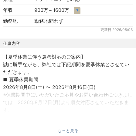
年収
900万～1600万
？
勤務地
勤務地問わず
更新日
2026/08/03
仕事内容
【夏季休業に伴う選考対応のご案内】
誠に勝手ながら、弊社では下記期間を夏季休業とさせてい
ただきます。
■ 夏季休業期間
2026年8月8日(土) 〜 2026年8月16日(日)
※休業期間中にいただいたご応募やお問い合わせにつきまし
ては、2026年8月17日(月)より順次対応させていただきま
す。
ｰｰｰｰｰｰｰｰｰｰｰｰｰｰｰｰｰｰｰｰｰｰ
【募集背景】
もっと見る
ELYZAは東京大学松尾研究室発のAIスタートアップです。