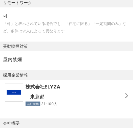
・ドメイン特有のデータ形式の理解と前処理の実装経験
リモートワーク
・チーム横断的に知見共有や仕組み化を進め、再現性のあ
【リモートワークについて】
る社会実装の加速に貢献する
可
■ドメイン固有のデータ解析
◆リモート/出社自由選択（出社回数規定/制限なし）
「可」と表示されている場合でも、「在宅に限る」「一定期間のみ」な
・機密性の高い文書の匿名化・構造化・情報抽出などのテ
ELYZAはリモートワークを福利厚生ではなく、「成果を最
【本ポジションの魅力】
ど、条件は求人によって異なります
キスト処理システムの開発経験
大化するための手段」と捉えています。成果という目的に
研究と社会実装の狭間で、LLMを含む先端技術を価値ある
・人流データなど大規模時系列データの解析・可視化・予
向けて、働き方は状況に応じて個人やチームの判断に委ね
形に開発できる環境があります。
受動喫煙対策
測モデル構築の経験
ています。
・「Applied Research」の最前線：論文・研究成果をその
・LLMと時系列データ・信号処理を組み合わせた分析シス
北海道・沖縄・愛知などからフルリモートで働いている
まま適用するのではなく、社会実装に繋げる面白さ
屋内禁煙
テムの開発経験
人、出社メインの人など、多様な働き方を実現していま
・成果創出までの裁量：PoC止まりではなく、導入・継続
す。
改善までコミットできる裁量と責任
採用企業情報
■AIエージェント
また同時に、メンバーのコミュニケーション促進のための
・社会的インパクト：大手企業や行政機関など社会影響力
・AI Agent/Multi Agent Systemの設計・実装経験
出社推奨日を設けるなど、各々が負担のない範囲で交流・
株式会社ELYZA
の大きい顧客とのプロジェクト
・Tool Use/Function Calling/MCP等を活用した外部ツー
相互理解を深める工夫をしています。
・多様なキャリア： 研究開発チームと実装プロジェクトを
東京都
ル、Agent間連携
横断する体制で、柔軟なキャリア形成が可能
31-100人
会社規模
・Agentic WorkflowやAgentic RAGの構築
【試用期間】
あり（3ヶ月） ※期間中の条件変更なし
【開発環境】
■LLM軽量化・最適化・リアルタイム推論
会社概要
セキュリティ意識を高く保ちつつ、利用可能な場面では
・LLMの量子化・蒸留・プルーニング等の軽量化技術の実
【保険】
Claude Code、Devin などの最新のAI開発ツールをフルに