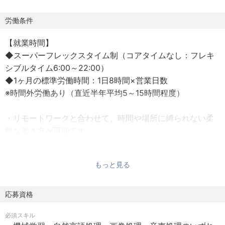
「未踏の領域で、あたりまえを創る」というミッションの
もと、大規模言語モデル（LLM）を中核としつつ、
労働条件
VLM/VLAや音声モデル、AIエージェント、さらには フィジ
【就業時間】
カルAI 領域へと広がる先端技術を、顧客課題を起点として
◆スーパーフレックスタイム制（コアタイムなし：フレキ
社会実装することに挑戦しています。
シブルタイム6:00～22:00）
◆1ヶ月の標準労働時間：1日8時間×営業日数
私たちが目指すのは、技術ありきの開発ではなく、顧客や
※時間外労働あり（直近半年平均5～15時間程度）
社会のシグナルを読み解き”課題ドリブン”で先端技術をエン
タープライズ領域にカスタマイズし、世の中に前例のない
・リモートワークと合わせて、時間や場所に縛られない柔
社会実装を実現することです。クライアントとともに、現
軟な働き方が可能です。
場に根付き、実際に価値を生み続けるソリューションを届
・ご自身の業務状況に合わせ、勤務時間の調整や中抜けな
けることを使命としています。
ど子育てや介護との両立もしやすい環境です。
もっと見る
具体的には、日本有数の基盤モデル研究開発力を活かし、
【想定年収】
金融・製造・医療・行政といった専門性が極めて高い領域
◆想定年収：9,000,000円～16,000,000円
応募資格
における社会実装に挑戦しています。
◆月給：625,000円～
汎用モデルだけでは解決が困難なこれらの領域・課題に対
必須スキル
※経験・能力を考慮の上、決定いたします
し、「特化モデル開発」「マルチモーダル」「軽量化」な