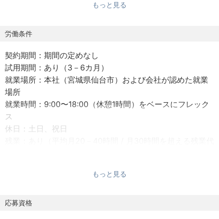
もっと見る
トウェア・サービス提供企業にOEM利用されています。
【事業内容】
労働条件
当社は、米国CData Software, Inc.の日本法人として、デ
契約期間：期間の定めなし
ータ接続・データ連携ソリューションの開発・販売・サポ
試⽤期間：あり（3－6カ⽉）
ートを行っています。
就業場所：本社（宮城県仙台市）および会社が認めた就業
主力製品「CData Drivers」は、ODBC、JDBC、
場所
ADO.NET、Pythonなど業界標準インターフェースに準拠し
就業時間：9:00〜18:00（休憩1時間）をベースにフレック
た高機能データドライバーで、350種類以上のSaaS、クラ
ス
ウドDB、NoSQL、Web APIへのリアルタイム接続を実現し
休⽇：⼟⽇、祝⽇
ます。BI・アナリティクスツール、ETL/EAIツール、ローコ
残業：あり（平均⽉20－40時間 / ⽉30時間を超える残業代
ード/ノーコードプラットフォームなど、あらゆるアプリケ
は追加で⽀給）
ーションからシームレスなデータ連携が可能です。また、
年収：500万円〜1200万円
データパイプラインツール「CData Sync」やB2Bデータ連
もっと見る
年収備考：年収には⽉30時間分の固定残業代を含む
携ツール「CData Arc」など、企業のデータ基盤構築を支
社会保険：健康保険、厚⽣年⾦、労災保険、雇⽤保険
援する製品群を展開しています。2025年には、生成AI・AI
受動喫煙防⽌措置：屋内原則禁煙
応募資格
エージェント時代に対応した「CData Connect AI」をリリ
ース。業界初のマネージドMCP（Model Context