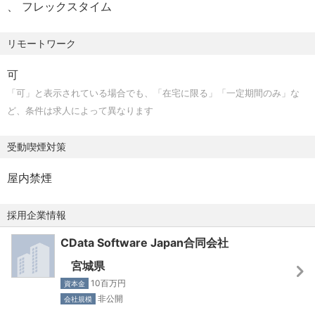
フレックスタイム
・プリセールス・セールスエンジニアでの業務経験
タ活用・AI活用を技術面から支援できるポジションです。
【求める人物像】
リモートワーク
【募集背景】
日本でのユーザー企業数の拡大、販売 パートナー数の拡
私たちは、以下のような考え方と行動力を持った方にきて
可
大、製品がサポートする国内外のデータソース、および、
もらいたいと考えています：
「可」と表示されている場合でも、「在宅に限る」「一定期間のみ」な
データ活用製品の増加によりプリセールス・セールスエン
・プロダクト思考なビジネスに共感できる方（製品が好き
ど、条件は求人によって異なります
ジニアの増員が必要なため。
になれる方）
・業務データの重要性を理解し、ユーザーに勧められる方
受動喫煙対策
【当社の魅力】
・ユーザーの求めている半歩先を考え、製品や施策として
350種類以上のSaaS・DB・クラウドサービス、さらにBI・
実現できると創造性と突破力のある方
屋内禁煙
ETL・ローコードツールなど、幅広いテクノロジーに日常
・自分の得意分野を楽しみながら作れる方
的に触れることで、データ連携分野のスペシャリストへと
・セルフスターター（自主性・主体的）
採用企業情報
成長できます。2025年にリリースしたAIエージェント連携
・行動ファースト
CData Software Japan合同会社
製品「CData Connect AI」や「MCP Server」など、生成
・アウトプット重視
AI時代の最先端技術にも携われます。単なる問い合わせ対
・Be Lazy（自動化・n倍化）
宮城県
応にとどまらず、技術ブログ執筆やセミナー登壇、製品改
10百万円
資本金
善へのフィードバックなど、エンジニアとしての発信力も
非公開
会社規模
磨ける環境です。グローバル開発チームとの連携を通じ