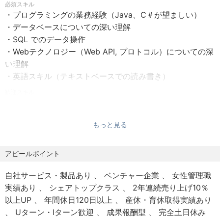
必須スキル
Protocol）プラットフォームとして、ClaudeやMicrosoft
・プログラミングの業務経験（Java、C＃が望ましい）
Copilot、Databricks Agent Bricksなど主要AIプラットフ
・データベースについての深い理解
ォームから業務データへのリアルタイム接続を実現し、企
・SQL でのデータ操作
業のAI活用とデータドリブン経営を支援しています。
・Webテクノロジー（Web API, プロトコル）についての深
い理解
【業務詳細】
・英語スキル（テキストベースでの読み書き）
CData製品の導入検討中のお客様に対する技術的な提案活
歓迎スキル
動を担当していただきます。具体的には、トライアル版ユ
・プラットフォーム（AWS / GCP / Azure / コンテナ）
ーザーへの製品・技術情報の提供、お客様の環境やニーズ
・データベーステクノロジー（RDBMS / NoSQL / Data
に合わせた製品デモの実施、最適なライセンス選定の支援
もっと見る
Warehouse / Data Virtualization）
を行います。お客様とのコミュニケーションはメール・
・データマネジメント（Data Mesh / Data Fablic /Data
Web会議が中心で、必要に応じて客先訪問があります。法
Catalog / Semantic Layer ）
アピールポイント
人営業やテクニカルサポート担当と連携しながら案件を進
・エンタープライズソフトウェア （CRM / ERP / MA /
めます。また、製品やAPI連携に関する技術ブログの執筆、
自社サービス・製品あり
ベンチャー企業
女性管理職
DWH / BI / ML / CDP / SCM / EC / EDI / MFT）
ハンズオンセミナーの実施など、技術情報の発信活動にも
実績あり
シェアトップクラス
2年連続売り上げ10％
・AI（MCP / RAG / LLM / A2A / Claude / Chat GPT /
携わります。350種類以上のSaaS・DB連携に加え、AIエー
以上UP
年間休日120日以上
産休・育休取得実績あり
Copilot Studio / Gemini / Amazon Bedrock / Azure AI
ジェント連携（MCP Server）など最新技術の提案機会もあ
Uターン・Iターン歓迎
成果報酬型
完全土日休み
Foundry / Dify / n8n / Langchain）
り、データ連携分野の専門性を高めながら、お客様のデー