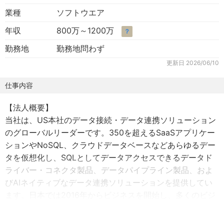
業種
ソフトウエア
年収
800万～1200万
？
勤務地
勤務地問わず
更新日
2026/06/10
仕事内容
【法人概要】
当社は、US本社のデータ接続・データ連携ソリューション
のグローバルリーダーです。350を超えるSaaSアプリケー
ションやNoSQL、クラウドデータベースなどあらゆるデー
タを仮想化し、SQLとしてデータアクセスできるデータド
ライバー・コネクタ製品、データパイプライン製品、およ
びAIネイティブなデータ連携ソリューションを提供してい
ます。日本では2016年からビジネスを開始し、多くのビジ
ネスユーザーに利用されているほか、BI/アナリティクス、
ETL/EAI/iPaaS、RPA/AIエージェントなどデータ関連ソフ