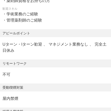
・薬剤師資格をお持ちの方
・社宅制度/転勤発生時の費用負担あり
ない検体や新たな検査分野への挑戦をし続け世界の人々の
・エリア限定社員/地域限定社員の相談可
歓迎スキル
健康を支援支援していく為、事業拡大をおこなっておりま
・学術業務のご経験
す。
・管理薬剤師のご経験
【休日休暇】
今後のアークレイを担い当社の一員となっていただける方
・週休2日制（休日は土日祝日）
を募集しております。
アピールポイント
・年間有給休暇（入社時に10日付与。初年度は１〜10日※入
社月により異なる）
Uターン・Iターン歓迎
マネジメント業務なし
完全土
・年末年始（会社カレンダーに準じて指定有給）
■業務内容
日休み
・慶弔休暇
学術業務を中心に1回程度の管理薬剤師業務。臨床上より有
・夏季休暇（7～8月中に1週間取得／特別休暇＋指定有給）
用なデータや学術情報を提供し、医療の質とメーカーの信
リモートワーク
※年間休日日数122日（2025年度）
頼向上に貢献。
また、専門的な立場から販売促進活動や社内の教育研修な
不可
【福利厚生】
どもご担当いただきます。
＜各種手当＞
受動喫煙対策
・通勤手当：月額上限5万円まで支給
＜具体的な業務内容＞
・家族手当：子女手当：1人20,000円／月
1)学術業務
屋内禁煙
・寮社宅：借上住宅制度あり
・顧客からの問い合わせ応対（営業員の施設同行、お電話
・社宅使用料：月13,000円（会社規定による）
対応どちらの場合もございます）