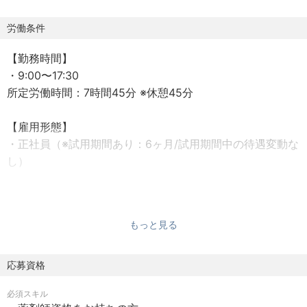
労働条件
■採用背景
【勤務時間】
日本の糖尿病人口は世界9位。糖尿病は、世界的にみても患
・9:00〜17:30
者数が年々増加しております。糖尿病検査分野において国
所定労働時間：7時間45分 ※休憩45分
内トップクラスのアークレイの製品は国内のみならず、世
界120ヵ国以上で使用され、売上高の50％以上が海外での
【雇用形態】
販売、世界中の人々の健康な生活を支える事業をおこなっ
・正社員（※試用期間あり：6ヶ月/試用期間中の待遇変動な
ております。
し）
また、検査機器だけではなく、検査機器に付随するソフト
【勤務地】
ウェアの開発・1人の検査ごとに使用する診断薬もアークレ
・名古屋セールスアンドサービスオフィス
イにて開発している為、消耗品ビジネスとしての安定性や
もっと見る
住所：愛知県名古屋市中区栄2-15-6岩田ビル5F
スピード感をもって開発を行うことが出来る点も、当社の
魅力の一つです。
※備考※
応募資格
・初任地については名古屋になりますが、将来的には全国
糖尿病以外の臨床検査市場も世界的に成長が続いているか
必須スキル
転勤の可能性がございます。
らこそ、既存の製品に依存するのではなく、まだ測定出来