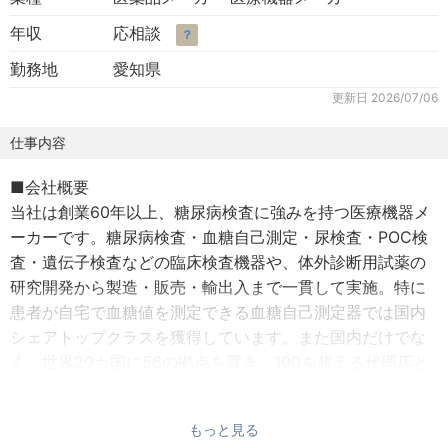
年収
応相談
？
勤務地
愛知県
更新日
2026/07/06
仕事内容
■会社概要
当社は創業60年以上、糖尿病検査に強みを持つ医療機器メ
ーカーです。糖尿病検査・血糖自己測定・尿検査・POC検
査・遺伝子検査などの臨床検査機器や、体外診断用試薬の
研究開発から製造・販売・輸出入まで一貫して実施。特に
患者が自宅で血糖値を測定できる血糖自己測定器では国内
シェアトップクラスを獲得しています。また国内だけでな
く、世界20カ国に56の拠点を置き、100を超える代理店と
協力体制を構築。120以上の国や地域に製品を販売してお
り、近年における海外売上高比率は約50％となっていま
もっと見る
す。