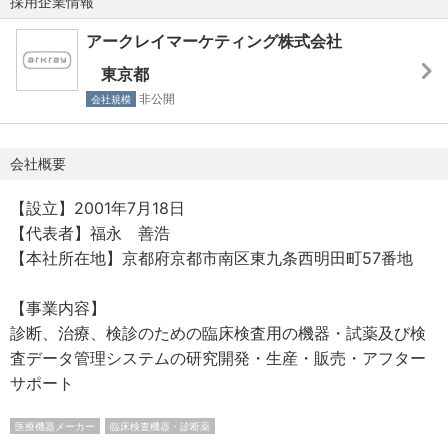
採用企業情報
・各種社会保険完備（健康保険、厚生年金保険、雇用保
・社員への学術教育
険、労災保険）
アークレイマーケティング株式会社
・文献検索、資料作成 等
・企業DC制度
※資材の作成等については、別途専門のチームがありま
東京都
・人間ドック費用負担：35歳以上の従業員は人間ドックの
す。
非公開
会社規模
受診で66,000円の補助あり
2)管理薬剤師業務
＜教育制度・資格補助補足＞
会社概要
・薬事監査：営業所ならびに倉庫での試薬の管理状況など
・階層別研修（中途入社社員、フォローアップなど）
を確認、報告書の作成（月1回以上）
【設立】2001年7月18日
・専門別研修
・薬事管理体制の整備
【代表者】福永 善浩
・グロービス学び放題のアカウント付与
・薬事管理の運営
【本社所在地】京都府京都市南区東九条西明田町57番地
・帳簿の管理
＜その他補足＞
・薬事内部監査
【事業内容】
・スマートフォン、PC貸与
・当局への報告書類作成と報告
診断、治療、検診のための臨床検査用の機器・試薬及び検
・親睦会、各種クラブ活動
・社員への薬事教育 等
査データ管理システムの研究開発・生産・販売・アフター
従業員同士の親睦ときずなを深めることを目的とした互助
サポート
制度。
■組織構成
クラブ活動（ゴルフ部など）や、懇親イベント企画を通じ
マーケティング統括部 学術推進チーム への配属となりま
医療機器メーカー
臨床検査機器・診断薬
て社内コミュニティの形成と円滑な業務運営をしていま
す。