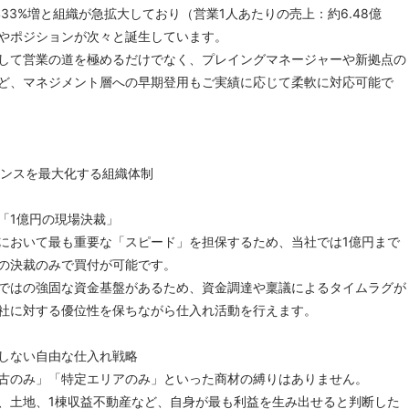
33%増と組織が急拡大しており（営業1人あたりの売上：約6.48億
やポジションが次々と誕生しています。
して営業の道を極めるだけでなく、プレイングマネージャーや新拠点の
ど、マネジメント層への早期登用もご実績に応じて柔軟に対応可能で
マンスを最大化する組織体制
「1億円の現場決裁」
において最も重要な「スピード」を担保するため、当社では1億円まで
の決裁のみで買付が可能です。
ではの強固な資金基盤があるため、資金調達や稟議によるタイムラグが
社に対する優位性を保ちながら仕入れ活動を行えます。
しない自由な仕入れ戦略
古のみ」「特定エリアのみ」といった商材の縛りはありません。
、土地、1棟収益不動産など、自身が最も利益を生み出せると判断した