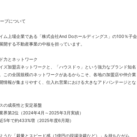
ループについて
イム上場企業である「株式会社And Doホールディングス」の100％子会
展開する不動産事業の中核を担っています。
ド力とネットワーク
イズ加盟店ネットワークと、「ハウスドゥ」という強力なブランド知名
。この全国規模のネットワークがあるからこそ、各地の加盟店や仲介業
開情報が集まりやすく、仕入れ営業における大きなアドバンテージとな
スの成長性と安定基盤
界第2位（2024年4月～2025年3月実績）
5年で約433%増（2025年度6月期）
ような「裁量とスピード感（1億円の現場決裁など）」を持ちながら、