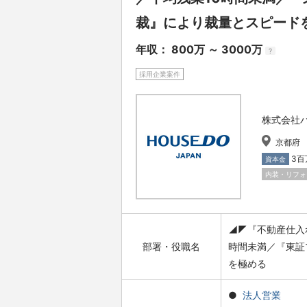
裁』により裁量とスピード
年収： 800万 ～ 3000万
?
採用企業案件
株式会社
京都府
3百
資本金
内装・リフォ
◢◤『不動産仕入
部署・役職名
時間未満／『東証
を極める
法人営業