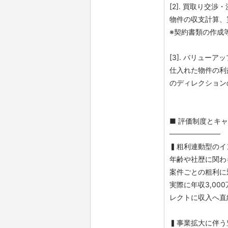
[2]. 買取り交渉
物件の収支計算、
※契約書類の作成
[3]. バリューア
仕入れた物件の利
のディレクション
■ 評価制度とキ
──────────
▍粗利連動型のイ
年齢や社歴に関わ
案件ごとの粗利に
実際に年収3,0
レクトに収入へ直
▍事業拡大に伴う