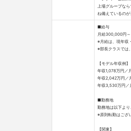
上場グループなら
ね備えているのが
■給与
月給300,000円
※月給は、現年収
※部長クラスでは
【モデル年収例】
年収1,078万円
年収2,042万円
年収3,530万円
■勤務地
勤務地は以下より
※原則転勤はござ
【関東】