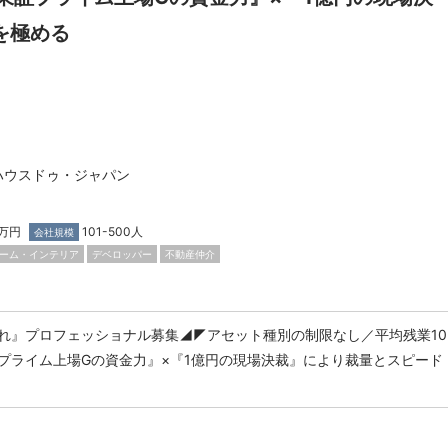
を極める
ハウスドゥ・ジャパン
万円
101-500人
会社規模
ーム・インテリア
デベロッパー
不動産仲介
れ』プロフェッショナル募集◢◤アセット種別の制限なし／平均残業10
プライム上場Gの資金力』×『1億円の現場決裁』により裁量とスピード