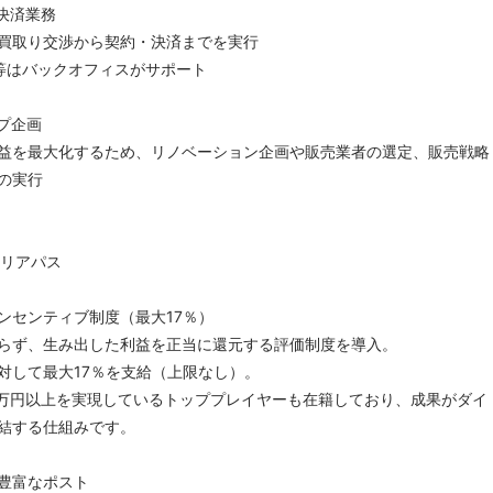
・決済業務
買取り交渉から契約・決済までを実行
等はバックオフィスがサポート
ップ企画
益を最大化するため、リノベーション企画や販売業者の選定、販売戦略
の実行
ャリアパス
ンセンティブ制度（最大17％）
らず、生み出した利益を正当に還元する評価制度を導入。
対して最大17％を支給（上限なし）。
00万円以上を実現しているトッププレイヤーも在籍しており、成果がダイ
結する仕組みです。
豊富なポスト