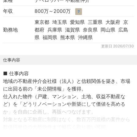
業種
デベロッパー 不動産仲介
年収
800万～2000万
？
東京都 埼玉県 愛知県 三重県 大阪府 京
勤務地
都府 兵庫県 滋賀県 奈良県 岡山県 広島
県 福岡県 熊本県 沖縄県
更新日
2026/07/30
仕事内容
■ 仕事内容
地域の不動産仲介会社様（法人）と信頼関係を築き、市場
に出回る前の「未公開情報」を獲得。
仕入れた物件（戸建、マンション、土地、収益不動産な
ど）を「どうリノベーションや新築にして価値を高める
か」を自由に企画し、再販へつなげます。
対象となる不動産に制限はなく、数百万円規模の案件から
数億円単位の大型物件まで幅広く取り扱い可能。
自らが事業主となって不動産の価値を創造、物件を新たな