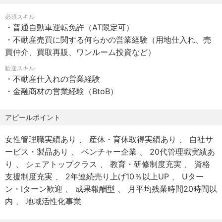
・育休取得率6年連続100%・時短勤務や子供手当など、家
必須スキル
■勤務地
庭と両立しやすいサポート体制有り
・普通自動車運転免許（AT限定可）
勤務地は以下よりご希望を考慮致します。
・希望の勤務地で働ける（転勤は原則なし）
・不動産売買に関する何らかの営業経験（用地仕入れ、売
※原則転勤はございません。
・専門部署との分業で、営業活動に集中できる環境
買仲介、買取再販、ワンルーム投資など）
・担当→代表への直接決裁により、スピーディーな意思決
【関東】
歓迎スキル
定が可能
・不動産仕入れの営業経験
・八丁堀店：東京都中央区新川
・生活を豊かにする、業界最高水準の報酬制度（最大
・金融商材の営業経験（BtoB）
・新田駅前店：埼玉県草加市旭町
17%）
・中途入社者多数！不動産経験を活かして新たな領域に挑
アピールポイント
【東海】
戦可能
・名古屋西店：愛知県名古屋市西区菊井
女性管理職実績あり
産休・育休取得実績あり
自社サ
・四日市富田店：三重県四日市市富田
■ 将来のキャリアパス
ービス・製品あり
ベンチャー企業
20代管理職実績あ
成果は”上限なしの報酬”でしっかりと還元します。
り
シェアトップクラス
教育・研修制度充実
資格
【関西】
業界でも屈指のインセンティブ（最大17%）に加え、事業
支援制度充実
2年連続売り上げ10％以上UP
Uター
・京都本店：京都府京都市中京区烏丸通錦小路上ル手洗水
拡大に伴い新拠点のポストも増加中。
ン・Iターン歓迎
成果報酬型
月平均残業時間20時間以
町
現在の経験をベースに実績を重ねることで、プレイングマ
内
地域活性化事業
・山科中央店：京都府京都市山科区竹鼻堂ノ前町
ネージャーや新拠点の立ち上げ責任者など、事業や組織を
・高槻北口店：大阪府高槻市南芥川町
牽引するリーダーとしてのキャリアパスを描けます。