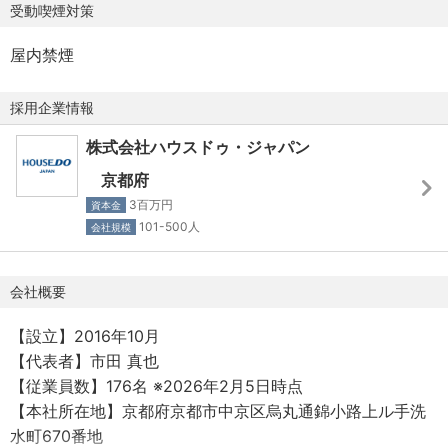
受動喫煙対策
・京橋駅前店：大阪府大阪市都島区東野田町
・姫路駅南口店：兵庫県姫路市南畝町
■ 配属先の編成
屋内禁煙
・草津店：滋賀県草津市西大路町
経験豊富なプロフェッショナルが集う売買事業部への配属
・橿原店：奈良県橿原市醍醐町
です。
採用企業情報
・大和西大寺駅前店：奈良県奈良市西大寺栄町
部内で成功事例やノウハウを惜しみなく共有する文化があ
り、チームで皆の成長をサポートしています。
株式会社ハウスドゥ・ジャパン
【中国・四国】
また、販売計画やマーケティングは専門部署と協業するた
京都府
・岡山駅東口店：岡山県岡山市北区幸町
め、情報収集やお客様との関係構築といった営業活動に集
3百万円
資本金
・広島白神社前店：広島県広島市中区中町
中し、成果を追求できる環境が当社にはございます。
101-500人
会社規模
【九州・沖縄】
■ 募集背景
・博多駅東店：福岡県福岡市博多区博多駅東
会社概要
私たちは、単なる物件の仲介に留まらず、仕入れた不動産
・熊本城東店：熊本県熊本市中央区水道町
をプロデュースすることで新たな価値を生み出し、市場で
【設立】2016年10月
・与那原西原店：沖縄県島尻郡与那原町東浜
独自のポジションを確立しています。
【代表者】市田 真也
・コザ中央店：沖縄県沖縄市宮里
このビジネスモデルをさらに発展させるため、業界経験を
【従業員数】176名 ※2026年2月5日時点
・沖縄店：沖縄県那覇市字上間
活かして新たな挑戦をしたいという意欲的な方を募集して
【本社所在地】京都府京都市中京区烏丸通錦小路上ル手洗
・那覇新都心店：沖縄県那覇市天久
おります。
水町670番地
・糸満店：沖縄県糸満市西崎