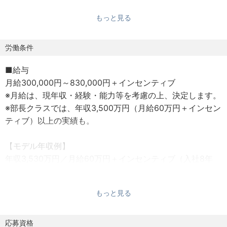
価値ある資産へと生まれ変わらせることができるやりがい
もっと見る
のあるポジションです。
《業務詳細》
労働条件
・中古戸建、マンション、土地、ビル、ホテル、収益不動
■給与
産など多様な不動産の買取り
月給300,000円～830,000円＋インセンティブ
・不動産マーケットを見据えたセールスプロジェクトの企
※月給は、現年収・経験・能力等を考慮の上、決定します。
画、プロデュース
※部長クラスでは、年収3,500万円（月給60万円＋インセン
└ 新築建売事業、リノベーション事業、ビル・ホテル事
ティブ）以上の実績も。
業 など
・不動産売買における買取パートナーの開拓
【モデル年収例】
年収3,530万円／月給60万円＋インセンティブ（入社8年
■ 当社の働く環境
目）
東証プライム上場グループの基盤を活かし、プライベート
年収2,042万円／月給55万円＋インセンティブ（入社13年
も大切にできる環境を整えています。
もっと見る
目）
年収1,078万円／月給35万円＋インセンティブ（入社4年
・平均残業月10h未満・完全週休2日制でプライベートも充
目）
応募資格
実