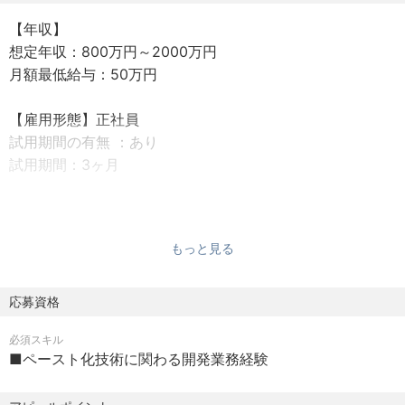
【年収】
【仕事内容】
想定年収：800万円～2000万円
■導電ペースト開発
月額最低給与：50万円
素材選定技術
評価技術
【雇用形態】正社員
製造技術
試用期間の有無 ：あり
試用期間：3ヶ月
【詳細】
新規製品開発を進めていきたいと考えており、そのために
【給与】年俸制
も技術力や知見のある方を採用し、業務拡大に繋げるため
・経験、能力、スキルにより優遇
今回の募集に至りました。
もっと見る
・応募、面接後、相談の上決定します
昇給あり
【勤務地について】
賞与制度の有無：あり
応募資格
基本的には日本でテレワークをして頂く予定です。
必須スキル
【勤務時間種別】標準労働時間
■キーワード
■ペースト化技術に関わる開発業務経験
始業時刻：9時00分
金属粉末、ニッケル、金、銀、銅など金属ペーストの知見
終業時刻：17時00 分
のある方