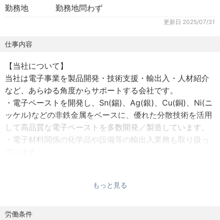
勤務地
勤務地問わず
更新日
2025/07/31
仕事内容
【当社について】
当社は電子事業を製品開発・技術支援・輸出入・人材紹介
など、あらゆる角度からサポートする会社です。
・電子ペーストを開発し、Sn(錫)、Ag(銀)、Cu(銅)、Ni(ニ
ッケル)などの非鉄金属をベースに、優れた分散技術を活用
して高品質な電子ペーストを多数開発／製造しています。
・電子材料関係の化学品や設備等の輸出入業務も取り扱っ
ています。
・電気・半導体・電子部品業界向けの求人に特化した転職
サービスを提供しています。クライアントが求める最適な
もっと見る
求人を紹介いたします。
このように、幅広いサービス展開でサポートしてまいりま
す。
労働条件