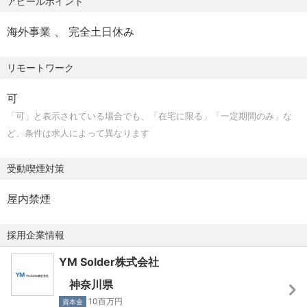
アピールポイント
休憩時間：1時間30 分
一日の労働時間；6時間 30分
海外事業
完全土日休み
【休日】125日
リモートワーク
完全週休二日制：土曜 日曜 祝日
その他夏期
可
年末年始
「可」と表示されている場合でも、「在宅に限る」「一定期間のみ」な
ＧＷ休暇有
ど、条件は求人によって異なります
有給休暇：10日～
リフレッシュ休暇
受動喫煙対策
【待遇・福利厚生】
屋内禁煙
社会保険：健康保険 厚生年金保険 雇用保険 労災保険
資格取得支援
採用企業情報
育児支援制度（外部相談窓口設置、ベビーシッター利用サ
YM Solder株式会社
ポートなど）
復職制度
神奈川県
勤務時間短縮措置
10百万円
資本金