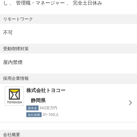
し
管理職・マネージャー
完全土日休み
【勤務時間】
技術開発力によって、業界を牽引しています。
方を歓迎します。
8:30～17:30（休憩60分）
リモートワーク
・現場に対する深い理解と共感
・自身の専門に囚われず、柔軟に業務に取り組める方、特
【休日休暇】
トヨコーは、インフラメンテナンスの現場をもっともよく
定の専門分野に固執せず、必要に応じて新しい知識やスキ
不可
・完全週休2日制（土・日）、祝日
知るレーザークリーニング装置メーカーです。長年の自社
ルを習得し、業務の幅を広げられる方
・年間休日123日(2025年実績)
施工の経験によって、現場の課題やニーズを自らのものと
多様な業務や役割に柔軟に対応し、組織のニーズに応じて
受動喫煙対策
・年末年始休暇
して理解しています。技術力だけではなく、この現場に対
貢献できる方を求めています。
・夏季休暇（現場により全社カレンダーと時期ずれあり）
する深い理解と共感が、イノベーションの源になっている
屋内禁煙
・GW（現場により全社カレンダーと時期ずれあり）
と考えます。
・仲間を尊重し、チームで仕事ができる方、チームメンバ
ーの意見や多様性を尊重し、協力して目標達成に向けて取
採用企業情報
・強固なパートナーシップと信頼性
り組める方
株式会社トヨコー
トヨコーは、複数の企業と資本業務提携を結び、技術の社
良好なコミュニケーションを築き、チーム全体の成果を重
会実装と市場拡大を推進しています。これにより、同社の
視する姿勢を持つ方を歓迎します。
静岡県
技術は多方面での活用が期待され、社会全体への影響力を
542百万円
資本金
高めています。
・これからビジネスをつくっていくことを楽しめる方新し
31-100人
会社規模
いビジネスやプロジェクトの立ち上げに情熱を持ち、創造
これらの要素により、トヨコーはインフラメンテナンス分
的かつ主体的に取り組める方。
会社概要
野での革新を通じて、世界をより持続可能で安全なものへ
変化をチャンスと捉え、自らのアイデアや行動で価値を創