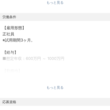
もっと見る
工法を開発し、その装置を「CoolLaser®」と名付けまし
た。数10年前に作られた膨大な数の橋や鉄塔は老朽化が進
んでおり、インフラメンテナンスの重要性、緊急性は高ま
労働条件
り続けています。トヨコーは、従来の工法とは一線を画す
【雇用形態】
CoolLaser®で、この問題を解決します。
正社員
※試用期間3ヶ月。
▼レーザー技術で世界を変える
CoolLaser®は、レーザー加工機で用いられる高出力レーザ
【給与】
ーを使用し、ごく短時間、急激に加熱することで、サビや
■想定年収：600万円 ～ 1000万円
塗膜を溶融、蒸発、熱破砕し、除去します。トヨコーは、
最適化された照射プロセスと、それを実現するレーザーヘ
【勤務地】
ッドによって、レーザークリーニング技術の課題であった
■浜松研究所（静岡県浜松市浜名区）
除去効率と熱ダメージの抑制の両立に成功しました。これ
によって、CoolLaser®はインフラメンテナンスに使用でき
もっと見る
【待遇・福利厚生】
る真のレーザークリーニング技術となりました。
・賞与 年3回（7月、12月、業績加算賞与：3月） ※個
人、組織の業績により決定
応募資格
▼世の中にまだ存在しない新しいソリューション
・昇給 年1回
CoolLaser®は、ブラスト等の従来の工法で課題となってい