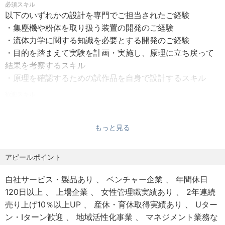
必須スキル
・昇格 年1回
た作業環境、廃棄物の問題を大幅に改善します。さらに、
以下のいずれかの設計を専門でご担当されたご経験
・社会保険完備（健康保険、厚生年金、労災、雇用保険）
サビの元となる付着塩分を大幅に低減できるため、従来工
・集塵機や粉体を取り扱う装置の開発のご経験
・交通費支給
法では達成できなかった高品質の処理を実現します。
・流体力学に関する知識を必要とする開発のご経験
・出張手当（事務所から100km以上で、日帰り手当2000
・目的を踏まえて実験を計画・実施し、原理に立ち戻って
円、宿泊手当3000円以上/1日）
▼インフラメンテナンスにおける新しいイノベーション
結果を考察するスキル
・一時帰宅手当（1ヶ月以上の出張の場合に支給/月1回）
CoolLaser®は、インフラ構造物の老朽化対策や長寿命化に
・原理を確認するための試作品を自身で設計するスキル
・残業手当
寄与し、持続可能な社会の実現をサポートします。また、
・単身赴任手当(3万円)
歓迎スキル
作業者の身体的負担を軽減し、労働環境の改善にもつなが
・量産機の設計業務のご経験
・資格取得費用支給制度
ります。このように、CoolLaser®は、インフラメンテナン
・3DCADを用いた設計業務のご経験（ソフトは問わず）
・外部セミナー参加制度
ス分野における新しいイノベーションとして、業界の常識
もっと見る
・粉塵、ガスなどの捕集技術に関する知識
・健康診断
を変えていきます。
これらのスキルセットをお持ちの方は、弊社の集塵システ
・従業員持株会制度 ※会社から買付奨励金を10%支給
ム開発において、その専門性を存分に発揮していただける
アピールポイント
・社宅制度(入社後2年以内／月額22,000円で利用可)
▼トヨコーが世界を変えられると考える理由
と考えております。
・入社時引越費用補助(一律10万円)
・業界の先端を走る技術開発力
自社サービス・製品あり
ベンチャー企業
年間休日
・産前産後休暇制度
CoolLaser®には、多彩な分野の技術が関わっています。一
【求める人物像】
120日以上
上場企業
女性管理職実績あり
2年連続
・育児休暇制度
般的な装置開発に必要な技術領域だけではなく、レーザー
・挑戦を楽しめる方未知の課題や新しいプロジェクトに対
売り上げ10％以上UP
産休・育休取得実績あり
Uター
・介護休暇制度
工学、光学設計、流体力学、無機化学などについても、高
して、積極的かつ前向きに取り組む姿勢を持つ方
ン・Iターン歓迎
地域活性化事業
マネジメント業務な
い技術力が求められます。トヨコーはその広域に亘る高い
失敗を恐れず、学びの機会と捉え、自己成長を追求できる