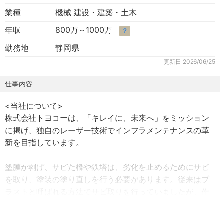
業種
機械 建設・建築・土木
年収
800万～1000万
？
勤務地
静岡県
更新日
2026/06/25
仕事内容
<当社について>
株式会社トヨコーは、「キレイに、未来へ」をミッション
に掲げ、独自のレーザー技術でインフラメンテナンスの革
新を目指しています。
塗膜が剥げ、サビた橋や鉄塔は、劣化を止めるためにサビ
を取り、塗装の塗り直しを行う必要があります。従来はブ
ラストと呼ばれる方法でサビ取りを行っていましたが、作
業者にも環境にも負担の大きな工法でした。この問題を解
決するために、我々は高出力レーザーを用いた全く新しい