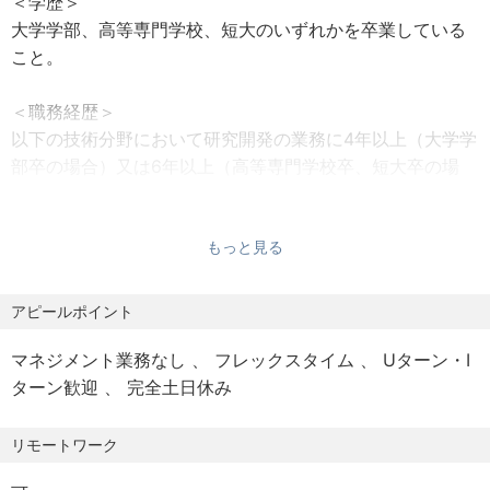
＜学歴＞
【各種保険】
・10～11月研修：8月中旬
大学学部、高等専門学校、短大のいずれかを卒業している
社会保険健康保険、厚生年金保険、労災保険、雇用保険完
・1～2月研修：11月中旬
こと。
備
【今回募集の技術分野】※技術分野の詳細は応募条件欄にて
＜職務経歴＞
【定年】
ご確認ください
以下の技術分野において研究開発の業務に4年以上（大学学
満69歳の3月末（定年後は状況により、1年毎の嘱託雇用契
電池、電気化学、一次電池、二次電池、太陽電池、燃料電
部卒の場合）又は6年以上（高等専門学校卒、短大卒の場
約にて継続勤務が可能となる場合あり）
池、固体電解質・全固体電池、電極・セパレータ 等
合）従事した職務経験及び専門知識を有すること。
【勤務体系】
＜技術分野＞
もっと見る
フレックスタイム制
燃料電池システム、二次電池（鉛及びアルカリ蓄電池）、
二次電池（その他の蓄電池）、電池の電極及び活物質、一
アピールポイント
【リモートワーク（在宅勤務）】
次電池、混成電池・電解型起電力装置、電池周辺、絶縁材
入社1年目に関して、リモートワークはほぼ不可となりま
料・絶縁体、導体材料・非絶縁導体、電線の製造、二次電
マネジメント業務なし
フレックスタイム
Uターン・I
す。
池の保守等
ターン歓迎
完全土日休み
入社2年目以降に関して、業務習熟度により勤務日数の2割
～4割がリモートワーク可能となります。
歓迎スキル
技術の研究・開発・設計経験のある方を求めています。
リモートワーク
特許調査をするには、その技術分野の経験が必要です。特
【通勤可能地】東京、神奈川、埼玉、千葉、茨城、群馬、