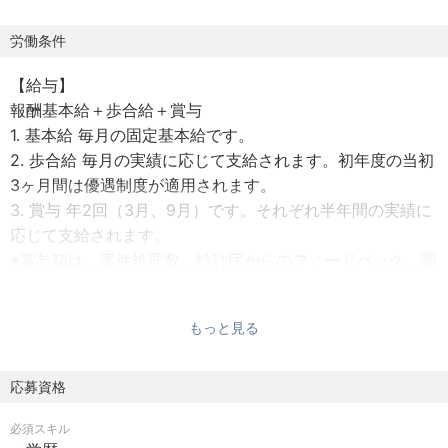
【業務従事に必要な条件】
労働条件
独立行政法人の『工業所有権情報・研修館』が実施する調
【給与】
査業務実施者研修を修了することが入社の必須条件となり
報酬基本給＋歩合給＋賞与
ます
1. 基本給 毎月の固定基本給です。
1. 研修は年4回（4～5月、7～8月、10～11月、1～2月）
2. 歩合給 毎月の実績に応じて支給されます。初年度の当初
2. 研修は東京（虎ノ門）で行われます。
3ヶ月間は優遇制度が適用されます。
3. 研修期間は約2ヶ月、平日10時～18時（遅刻、欠席厳
3. 賞与 年2回（3月、9月）です。それぞれ半年間の実績に
禁）
応じて支給されます。
4. 研修合格率80％ （弊社でのサポート体制があります）
※賞与額は、案件処理数、特許庁からのフィードバック、調
5. 研修費用24.9万円は弊社で負担いたします。
査業務指導者の評価、会社に対する貢献度を総合的に評価
6. 面接応募～研修受講～入社までの期間は最短で3～4ヶ月
し、決められます。
となります。
もっと見る
【手当通勤費】
※研修の応募期限の目安は、研修開始日の約1か月半前で
別途支給 通勤費は月額10万円を上限に会社が負担します。
応募資格
す。
通勤時間によっては新幹線通勤も可。
・4～5月研修：2月中旬
必須スキル
・7～8月研修：5月中旬