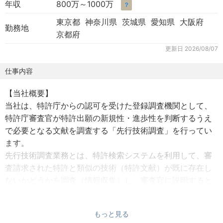
年収
800万～1000万
？
東京都 神奈川県 茨城県 愛知県 大阪府
勤務地
京都府
更新日
2026/08/07
仕事内容
【当社概要】
当社は、特許庁からの認可を受けた登録調査機関として、
特許庁審査官が特許出願の新規性・進歩性を判断するうえ
で必要となる文献を調査する「先行技術調査」を行ってい
ます。
先行技術調査業務とは、特許検索システムを利用して、審
査請求された特許と類似の技術（特許文献）が既に存在し
ないかどうかを調査（情報収集）し、審査官に説明すると
いうものです。
（特許庁が構築・運用する特許データベース及びこれを検
もっと見る
索する為の高度な検索システムを利用します）