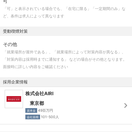
可
許調査の経験自体は、必ずしも必要ありません。
栃木、愛知、静岡、岐阜、三重、大阪、京都、兵庫、滋
「可」と表示されている場合でも、「在宅に限る」「一定期間のみ」な
当社は、調査に関するスキルはこれから身に付けるものと
賀、奈良、和歌山
ど、条件は求人によって異なります
考えており、むしろ、一朝一夕では身に付かない技術経験
様々な拠点がありますが、ご希望を優先させていただきま
をお持ちの方を求めています。
す。
受動喫煙対策
もちろん、特許調査の経験のある方も歓迎です。
【募集技術分野の詳細】
その他
電池の接続・端子、電池用電極の担体または集電体、一次
「就業場所が屋外である」、「就業場所によって対策内容が異なる」、
電池、電池のセパレータ、電池の電槽・外装及び封口、混
「対策内容は採用時までに通知する」 などの場合がその他となります。
成電池、電池の電極及び活物質、二次電池（鉛及びアルカ
面接時に詳しい内容をご確認ください
リ蓄電池）、二次電池（その他の蓄電池）、電池周辺、そ
の他の電池、電池要素、無消耗性電極、電解型光起電力装
採用企業情報
置（色素増感太陽電池）、電池の注液・補液、燃料電池、
株式会社AIRI
電池及び電池容器の装着・懸架、アルカリ電池、リチウム
イオン電池、電極・活物質、電池のガス排気装置、リチウ
東京都
ム電池、燃料電池（本体）
49百万円
資本金
101-500人
会社規模