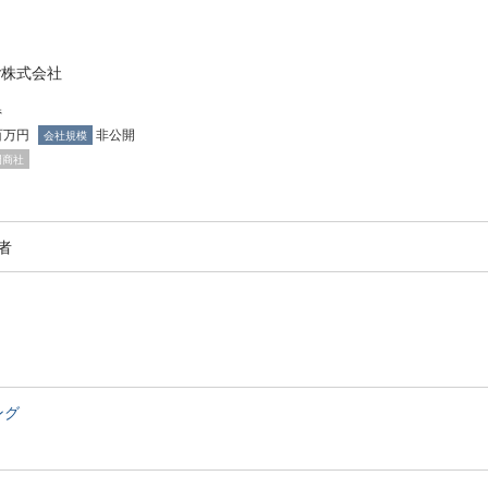
der株式会社
県
百万円
非公開
会社規模
門商社
者
ング