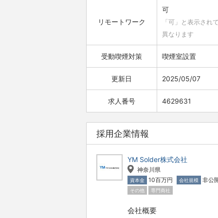
可
リモートワーク
「可」と表示され
異なります
受動喫煙対策
喫煙室設置
更新日
2025/05/07
求人番号
4629631
採用企業情報
YM Solder株式会社
神奈川県
10百万円
非公
資本金
会社規模
その他
専門商社
会社概要