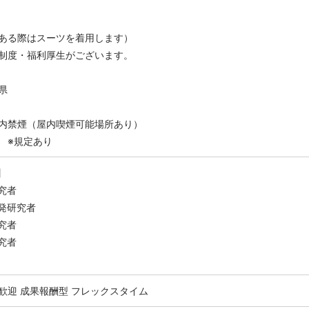
ある際はスーツを着用します）
制度・福利厚生がございます。
県
内禁煙（屋内喫煙可能場所あり）
 ※規定あり
】
究者
発研究者
究者
究者
歓迎
成果報酬型
フレックスタイム