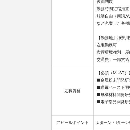
復職制度
勤務時間短縮措置
服装自由（商談が
など充実した各種
【勤務地】神奈川
在宅勤務可
喫煙環境種別：屋
交通費：一部支給
【必須（MUST）
■金属粉末開発研
■導電ペースト開
応募資格
■無機材料開発研
■電子部品開発研
アピールポイント
Uターン・Iターン