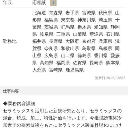
年収
応相談
？
北海道 青森県 岩手県 宮城県 秋田県 山
形県 福島県 東京都 神奈川県 埼玉県 千
葉県 茨城県 群馬県 栃木県 愛知県 静岡
県 岐阜県 三重県 山梨県 新潟県 石川県
勤務地
福井県 長野県 大阪府 京都府 兵庫県 滋
賀県 奈良県 和歌山県 鳥取県 島根県 岡
山県 広島県 山口県 徳島県 香川県 愛媛
県 高知県 福岡県 佐賀県 長崎県 熊本県
大分県 宮崎県 鹿児島県
更新日
2026/08/07
仕事内容
◆業務内容詳細
セラミックスを活用した新規研究となり、セラミックスの
混合、焼成、加工、特性評価を行います。今後強誘電体冷
却素子の要素技術をもとにセラミックス製品具現化にむけ