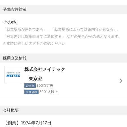
有り（ユニオンショップ制）
受動喫煙対策
■各種手当
その他
通勤手当
「就業場所が屋外である」、「就業場所によって対策内容が異なる」、
超過勤務手当（全額支給）※サービス残業なし
「対策内容は採用時までに通知する」 などの場合がその他となります。
地域⼿当（扶養者の有無や地域により⽉1万3300円〜4万
面接時に詳しい内容をご確認ください
2900円）
子供手当（子供1名につき月1万3300円）
採用企業情報
単身赴任手当（有配偶者月8万円、無配偶者月4万円）
帰省⼿当（単⾝赴任先から⾃宅まで⽉2回分の往復交通費）
株式会社メイテック
転勤⼀時⾦
東京都
800百万円
資本金
■健康保険組合
5001人以上
会社規模
各種付加給付（医療費自己負担2万円まで等・人間ドック受
診補助等 独自サービスあり）
会社概要
■財形形成関連
【創業】1974年7月17日
社員持株制度（奨励金5％付加）、財形貯蓄奨励金制度（奨