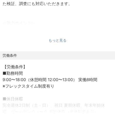
た検証、調査にも対応いただきます。
≪魅力ポイント≫
カーボンニュートラルなどGXに関する業務経験を積むこと
ができます。
もっと見る
他にも多数PJTがあり、ご経験やご志向に合わせて配属させ
て頂きます。
労働条件
※異動等で業務内容に変更がある場合の範囲：当社の定める
【労働条件】
業務。詳細は就業条件明示書に記載。
■勤務時間
9:00〜18:00（休憩時間 12:00〜13:00） 実働8時間
※フレックスタイム制度有り
■休日休暇
完全週休2日制（土・日）、祝日 夏期休暇、年末年始休
暇、ゴールデンウィーク 有給休暇（半休制度あり）