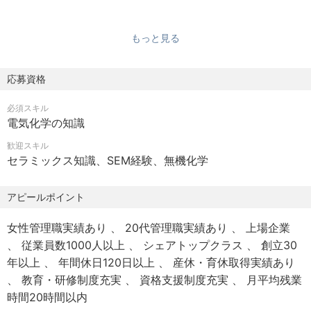
※エンジニアの平均有給取得日数14.87日/年
積立休暇、慶弔休暇 育児・介護休業 リフレッシュ休暇
もっと見る
※年間休日124日
■残業
応募資格
月20時間程度（超過勤務手当全額支給）
必須スキル
電気化学の知識
【福利厚生】
■住宅
歓迎スキル
セラミックス知識、SEM経験、無機化学
社宅制度（家族社宅・単身社宅・独身社宅※費用は月2万
500円〜3万5000円＋光熱費を 個人負担）
アピールポイント
住宅利子補給制度
女性管理職実績あり
20代管理職実績あり
上場企業
■加入保険
従業員数1000人以上
シェアトップクラス
創立30
社会保険完備（健康保険組合、厚⽣年⾦保険、雇⽤保険、
年以上
年間休日120日以上
産休・育休取得実績あり
労災保険、介護保険）
教育・研修制度充実
資格支援制度充実
月平均残業
時間20時間以内
■労働組合