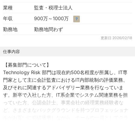
業種
監査・税理士法人
年収
900万～1000万
？
勤務地
勤務地問わず
更新日
2026/02/18
仕事内容
【募集部門について】
Technology Risk 部門は現在約500名程度が所属し、IT専
門家として主に会計監査におけるIT内部統制の評価業務、
及びそれに関連するアドバイザリー業務を行なっていま
す。新卒で入社した方、IT系企業でシステム関連業務を担
っていた方、公認会計士、事業会社の経理業務経験者な
ど、さまざまなバックグラウンドを持つプロフェッショナ
ルがお互いに切磋琢磨しながら、チームの一員としてクラ
イアントに高品質なサービスを提供しています。