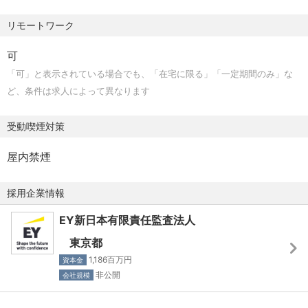
・CISSP、情報処理安全確保支援士の資格をお持ちの方
援
リモートワーク
【語学】
■サステナビリティ制度開示に向けたIT内部統制構築・評
可
・日本語： ネイティブまたはビジネスレベル以上
価支援
「可」と表示されている場合でも、「在宅に限る」「一定期間のみ」な
・英語 ： TOEIC730以上（歓迎）
気候変動・サステナビリティ・サービス（CCaSS）チーム
ど、条件は求人によって異なります
と連携し、データ・IT内部統制の観点から企業の非財務情
【その他応募資格】
報開示を支援
受動喫煙対策
・文書、言語によるコミュニケーションスキル及び、プレ
ゼンテーションスキルが高い方
■Trusted Information Security Assessment
屋内禁煙
・リーダーシップ、チームワーク、クライアント対応スキ
Exchange（TISAX）
ルの高い方
審査機関としての審査業務及び審査に向けた各種アドバイ
採用企業情報
・プロフェッショナルな環境下で高い倫理性を保てる方
ザリー（ギャップ分析、ギャップに対する改善支援）を提
・プロフェッショナルとしての自己研鑽を継続できる方
EY新日本有限責任監査法人
供
東京都
■システム監査・セキュリティ監査
1,186百万円
資本金
各種基準（システム管理基準、情報セキュリティ管理基
非公開
会社規模
準、NIST CSF、COBIT、FISC、PCI-DSSなど）に関するシ
ステム監査・セキュリティアセスメント