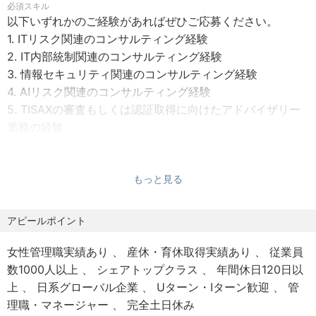
必須スキル
する可能性があります。
ョンを提案
以下いずれかのご経験があればぜひご応募ください。
・その他、規程策定、ロードマップ策定、実行支援等も提
1. ITリスク関連のコンサルティング経験
勤務予定地：東京、名古屋、大阪、福岡（リモート相談
供
2. IT内部統制関連のコンサルティング経験
可）
3. 情報セキュリティ関連のコンサルティング経験
■IT内部監査支援
4. AIリスク関連のコンサルティング経験
企業の内部監査部門からの委託、あるいは内部監査部門と
5. TISAXの審査もしくは認証取得に向けたアドバイザリー
協働で、企業の業務監査を支援
業務の経験
6. システム監査/情報セキュリティ監査経験
■システム導入に伴うアセスメント及びプロセス高度化支
※マネージャーは上記に加え、1年以上のマネージメント業
援
務の経験
もっと見る
システム導入プロジェクト全体を通じ、導入に関連するリ
※シニアマネージャーは上記に加え、5年以上のマネージメ
スクを理解、評価、管理できるよう支援
ント業務の経験、かつ新規サービス/クライアントの開拓経
アピールポイント
験
■AIシステムに関連する内部統制評価、構築支援
女性管理職実績あり
産休・育休取得実績あり
従業員
歓迎スキル
各種ガイドラインおよびEY独自のフレークワークを活用
数1000人以上
シェアトップクラス
年間休日120日以
・監査法人でのIT統制評価業務従事経験のある方
し、トップダウンアプローチによって全社的な観点から個
上
日系グローバル企業
Uターン・Iターン歓迎
管
・システム監査技術者またはCISA(公認情報システム監査
別AIシステムに至るまでの一連のリスクを洗い出し、現状
理職・マネージャー
完全土日休み
人)の資格をお持ちの方
の理解のもとに、計画作成および内部統制の構築を伴走支