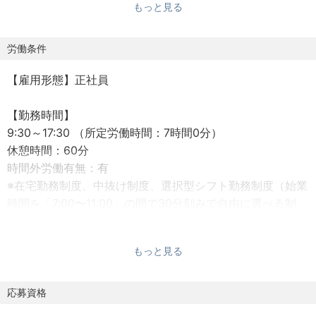
もっと見る
【ポジションの魅力】
会計監査で培ったITリスクとあるべき対応策の知見・経験
をもとに、IT/テクノロジーのリスクに関する様々なサービ
労働条件
スを提供しています。
【雇用形態】正社員
監査法人としての強みを活かして、クライアントの課題に
対して対応することができます。
【勤務時間】
また、監査業務で得た経験をアドバイザリー業務に、アド
9:30～17:30 （所定労働時間：7時間0分）
バイザリー業務で得た経験を監査業務に影響させることが
休憩時間：60分
でき、両者を切り分けせずに実行できるという点にやりが
時間外労働有無：有
いを感じていただけます。
※在宅勤務制度、中抜け制度、選択型シフト勤務制度（始業
また、自身の専門領域を尖らせていくことも可能であり、
時間を「7:00〜11:00」の間で30分刻みで自由に選べる制
自身の描きたいキャリアを実現できます。
度）など、柔軟な働き方を支援する制度があります
【業務内容】
もっと見る
想定年収：990万円～1500万円
■IT関連内部統制構築支援
※経験、能力、前職給与等を踏まえて決定し、詳細は面談の
・IT内部統制の構築・改善支援
上、同法人規定により決定します。
応募資格
・業界特有の慣習や規制、監査対応の観点、業務プロセス
賃金はあくまでも目安の金額であり、選考を通じて上下
側からの視点等、多面的な検討に基づく最適なソリューシ