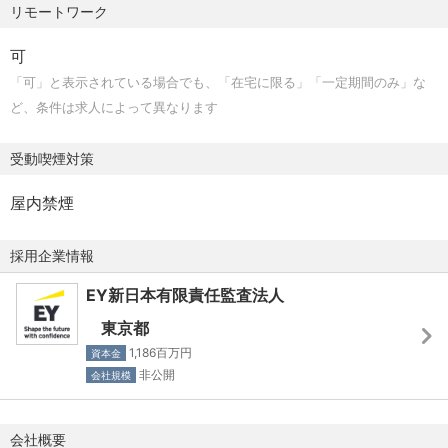
持ちの方
リモートワーク
・ISO認証審査または事業会社における各種マネジメントシ
可
ステム構築プロジェクトのご経験をお持ちの方
「可」と表示されている場合でも、「在宅に限る」「一定期間のみ」な
・ISMAPに関するご経験、各種の規制、ガイドライン等の
ど、条件は求人によって異なります
知見をお持ちの方
受動喫煙対策
【語学】
屋内禁煙
・日本語： ネイティブまたはビジネスレベル以上
・英語 ： TOEIC730以上（歓迎）
採用企業情報
【その他応募資格】
EY新日本有限責任監査法人
・文書・言語によるコミュニケーションスキル及び、プレ
東京都
ゼンテーションスキルが高い方
1,186百万円
資本金
・リーダーシップ、チームワーク、クライアント対応スキ
非公開
会社規模
ルの高い方
・プロフェッショナルな環境下で高い倫理性を保てる方
会社概要