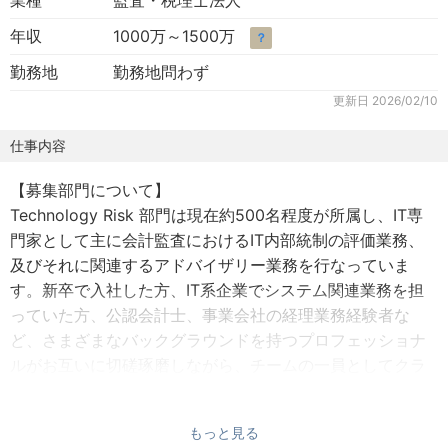
業種
監査・税理士法人
年収
1000万～1500万
？
勤務地
勤務地問わず
更新日
2026/02/10
仕事内容
【募集部門について】
Technology Risk 部門は現在約500名程度が所属し、IT専
門家として主に会計監査におけるIT内部統制の評価業務、
及びそれに関連するアドバイザリー業務を行なっていま
す。新卒で入社した方、IT系企業でシステム関連業務を担
っていた方、公認会計士、事業会社の経理業務経験者な
ど、さまざまなバックグラウンドを持つプロフェッショナ
ルがお互いに切磋琢磨しながら、チームの一員としてクラ
イアントに高品質なサービスを提供しています。
もっと見る
【業務内容】