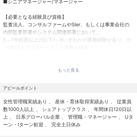
■シニアマネージャー/マネージャー
賃金はあくまでも目安の金額であり、選考を通じて上下
・ISO認証業務
する可能性があります。
- EYグループのISO認証機関“EY CertifyPoint”により、
【必要となる経験及び資格】
国境をまたいだスコープでISO認証業務を提供
監査法人、コンサルファームやSIer、もしくは事業会社の
内部監査部署やシステム関連部署において、
■その他コンサルティング業務
5～7年程度以上の以下1～6いずれかの業務経験があり、か
・IT関連内部統制構築支援
つ1年以上のマネージメント業務の経験
- 最新のIT/テクノロジーリスクに適応した内部統制の構
1．IT監査業務の経験
築・改善をIT専門家としての知見から支援
2．ITリスク管理業務経験
- 業界特有の慣習や規制、監査対応の観点、業務プロセス
3．IT統制評価業務経験
もっと見る
側からの視点等、多面的な検討に基づく最適なソリュー
4. SOC保証業務経験
ションを提案
5. システム監査/情報セキュリティ監査経験
アピールポイント
・IT内部監査支援業務
6. IT統制/ITリスク管理関連のコンサルティング経験
- 企業の内部監査部門からの委託、あるいは内部監査部門
女性管理職実績あり
産休・育休取得実績あり
従業員
歓迎スキル
と協働で、IT専門家として企業の業務監査をサポート
数1000人以上
シェアトップクラス
年間休日120日以
・監査法人でのIT統制評価業務従事経験のある方
上
日系グローバル企業
管理職・マネージャー
Uタ
・システム監査技術者またはCISA(公認情報システム監査
ーン・Iターン歓迎
完全土日休み
人)の資格をお持ちの方
・公認会計士 (短答式試験合格者含む) / USCPAの資格をお