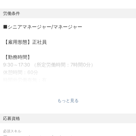
■各種システム監査/セキュリティ監査
・会計監査、内部統制監査（J-SOX）におけるIT内部統制
労働条件
の評価業務
■シニアマネージャー/マネージャー
- IT全般統制の評価
- IT業務処理統制の評価
【雇用形態】正社員
- データフローの理解
- サイバーセキュリティリスクの理解
【勤務時間】
- システム生成データ・レポートの検証 等
9:30～17:30 （所定労働時間：7時間0分）
・委託業務に係る内部統制の保証業務
休憩時間：60分
- SOC1、SOC2、SOC3報告書
時間外労働有無：有
・政府情報システムのためのセキュリティ評価制度（通称
※在宅勤務制度、中抜け制度、選択型シフト勤務制度（始業
ISMAP）情報セキュリティ監査
時間を「7:00〜11:00」の間で30分刻みで自由に選べる制
- ISMAPの監査機関として各社のクラウドサービスに対
もっと見る
度）など、柔軟な働き方を支援する制度があります
する情報セキュリティ監査を提供
・システム監査・セキュリティ監査
想定年収：1000万円～1,500万円
応募資格
- 各種基準（システム管理基準、情報セキュリティ管理基
※経験、能力、前職給与等を踏まえて決定し、詳細は面談の
準、COBIT、FISC、PCI-DSSなど）に関するシステム
必須スキル
上、同法人規定により決定します。
監査を提供