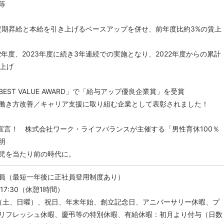
等
、定期昇給と本給を引き上げるベースアップを併せ、前年度比約3%の賃上
年度、2023年度に続き3年連続での実施となり、2022年度からの累計
き上げ
EST VALUE AWARD」で「給与アップ優良企業賞」を受賞
働き方改善／キャリア支援に取り組む企業として表彰されました！
％宣言！ 株式会社ワーク・ライフバランスが主催する「男性育休100％
明
児を当たり前の時代に。
員（最短一年後に正社員登用制度あり）
17:30（休憩1時間）
（土、日曜）、祝日、年末年始、創立記念日、アニバーサリー休暇、プ
リフレッシュ休暇、慶弔等の特別休暇、有給休暇：初月より付与（日数