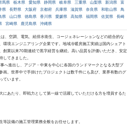
群馬県
栃木県
愛知県
静岡県
岐阜県
三重県
山梨県
新潟県
富
井県
長野県
大阪府
京都府
兵庫県
滋賀県
奈良県
和歌山県
鳥
島県
山口県
徳島県
香川県
愛媛県
高知県
福岡県
佐賀県
長崎
県
宮崎県
鹿児島県
沖縄県
当社は、空調、電気、給排水衛生、コージェネレーションなどの総合的な
、環境エンジニアリング企業です。地域冷暖房施工実績は国内シェアト
、創業以来70期連続で黒字経営を継続。高い品質を評価いただき、安定
持してきました。
外工事へ進出し、アジア・中東を中心に各国のランドマークとなる大型プ
参画。世界中で手掛けたプロジェクトは数千件にも及び、業界有数のグ
っています。
大にあたり、即戦力として第一線で活躍していただける方を増員するた
生等設備の施工管理業務全般をお任せします。