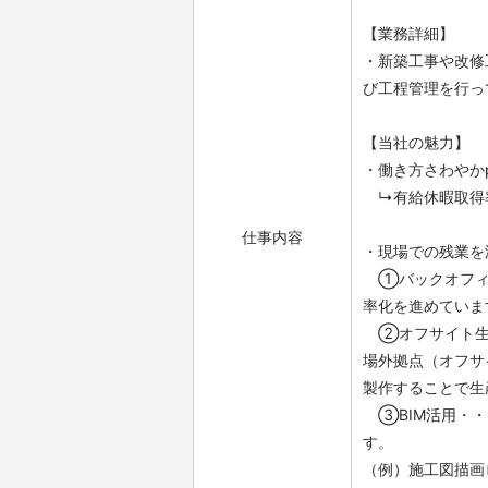
【業務詳細】
・新築工事や改修
び工程管理を行っ
【当社の魅力】
・働き方さわやかpr
↳有給休暇取得率9
仕事内容
・現場での残業を
①バックオフィ
率化を進めていま
②オフサイト生
場外拠点（オフサ
製作することで生
③BIM活用・・
す。
（例）施工図描画