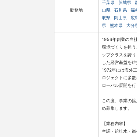
千葉県
茨城県
勤務地
山県
石川県
福
取県
岡山県
広
県
熊本県
大分
1956年創業の
環境づくりを担う
ップクラスを誇り
した経営基盤を維
1972年には海
ロジェクトに多数
ローバル展開を行
この度、事業の拡
め募集します。
【業務内容】
空調・給排水・衛