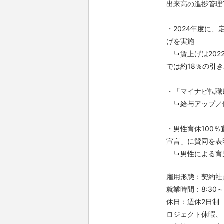
出来高の進捗管理
・2024年度に
げを実施
↳賃上げは2022
では約18％の引
・「マイナビ転職B
↳給与アップ／
・男性育休100
宣言」に賛同を表
↳男性による育
雇用形態：契約社
就業時間：8:30～
休日：週休2日制
ロジェクト休暇、