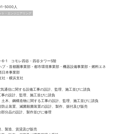
01-5000人
ント・エンジニアリング
-6-1 コモレ四谷・四谷タワー5階
ハブ・首都圏事業部・都市環境事業部・機器設備事業部・燃料エネ
西日本事業部
支社・横浜支社
電気通信に関する設備工事の設計、監理、施工並びに請負
工事の設計、監理、施工並びに請負
上、土木、鋼構造物に関する工事の設計、監理、施工並びに請負
公害防止装置、滅菌殺菌装置の設計、製作、据付及び販売
の部分品の設計、製作並びに修理
発、製造、賃貸及び販売