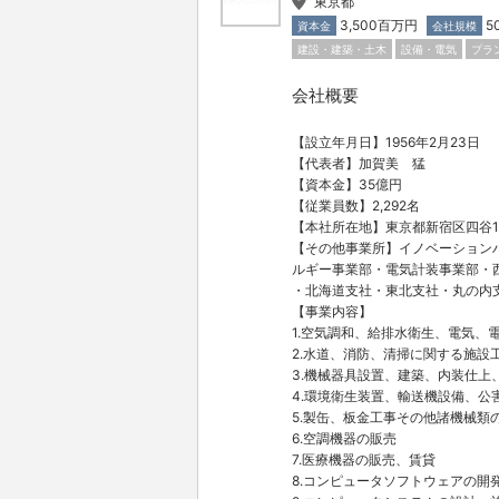
東京都
3,500百万円
5
資本金
会社規模
建設・建築・土木
設備・電気
プラ
会社概要
【設立年月日】1956年2月23日
【代表者】加賀美 猛
【資本金】35億円
【従業員数】2,292名
【本社所在地】東京都新宿区四谷1
【その他事業所】イノベーション
ルギー事業部・電気計装事業部・
・北海道支社・東北支社・丸の内
【事業内容】
1.空気調和、給排水衛生、電気、
2.水道、消防、清掃に関する施設
3.機械器具設置、建築、内装仕
4.環境衛生装置、輸送機設備、
5.製缶、板金工事その他諸機械類
6.空調機器の販売
7.医療機器の販売、賃貸
8.コンピュータソフトウェアの開