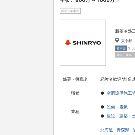
年収： 800万 ～ 1000万
?
採用企業案件
新菱冷熱
東京都
3,
資本金
建設・建築・
部署・役職名
経験者歓迎/創業
職種
空調設備施工
設備・電気
業種
建設・建築・
北海道
青森県