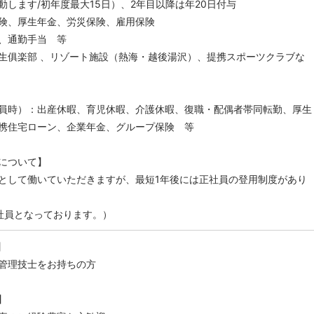
動します/初年度最大15日）、2年目以降は年20日付与
険、厚生年金、労災保険、雇用保険
、通勤手当 等
生俱楽部 、リゾート施設（熱海・越後湯沢）、提携スポーツクラブな
員時）：出産休暇、育児休暇、介護休暇、復職・配偶者帯同転勤、厚生
携住宅ローン、企業年金、グループ保険 等
について】
として働いていただきますが、最短1年後には正社員の登用制度があり
社員となっております。）
】
管理技士をお持ちの方
】