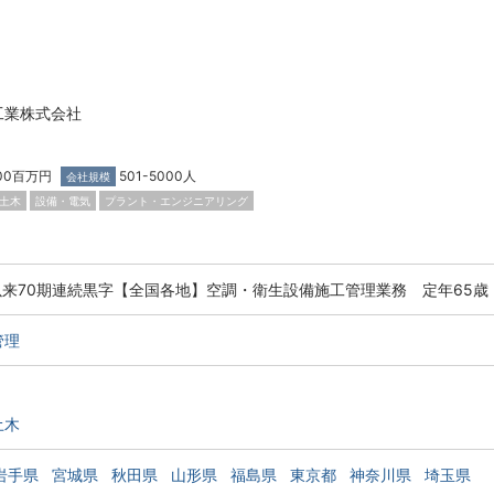
工業株式会社
500百万円
501-5000人
会社規模
土木
設備・電気
プラント・エンジニアリング
以来70期連続黒字【全国各地】空調・衛生設備施工管理業務 定年65歳
管理
土木
岩手県
宮城県
秋田県
山形県
福島県
東京都
神奈川県
埼玉県