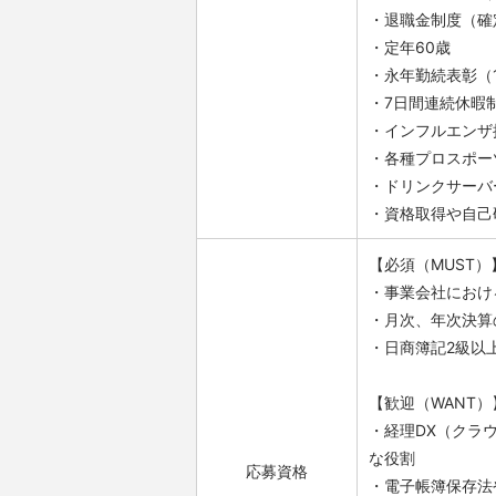
・退職金制度（確
・定年60歳
・永年勤続表彰（1
・7日間連続休暇
・インフルエンザ
・各種プロスポー
・ドリンクサーバ
・資格取得や自己
【必須（MUST）
・事業会社におけ
・月次、年次決算
・日商簿記2級以
【歓迎（WANT）
・経理DX（クラ
な役割
応募資格
・電子帳簿保存法