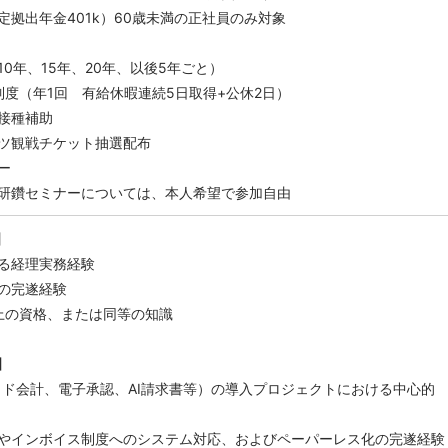
定拠出年金401k）60歳未満の正社員のみ対象
0年、15年、20年、以後5年ごと）
制度（年1回 有給休暇連続5日取得+公休2日）
接種補助
ツ観戦チケット抽選配布
ー
研鑽セミナーについては、本人希望で参加自由
】
る経理実務経験
の完遂経験
上の資格、または同等の知識
】
ウド会計、電子承認、AI請求書等）の導入プロジェクトにおける中心的
やインボイス制度へのシステム対応、およびペーパーレス化の完遂経験