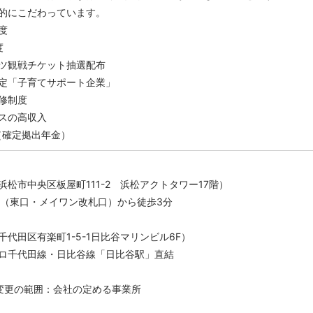
的にこだわっています。
度
度
ツ観戦チケット抽選配布
定「子育てサポート企業」
修制度
スの高収入
（確定拠出年金）
松市中央区板屋町111-2 浜松アクトタワー17階）
駅（東口・メイワン改札口）から徒歩3分
代田区有楽町1-5-1日比谷マリンビル6F）
ロ千代田線・日比谷線「日比谷駅」直結
変更の範囲：会社の定める事業所