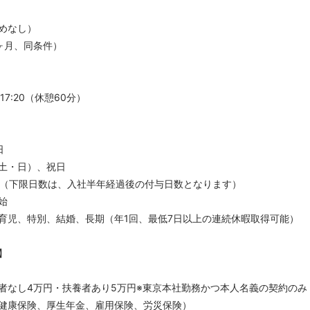
めなし）
ヶ月、同条件）
17:20（休憩60分）
日
土・日）、祝日
～（下限日数は、入社半年経過後の付与日数となります）
始
育児、特別、結婚、長期（年1回、最低7日以上の連続休暇取得可能）
】
者なし4万円・扶養者あり5万円※東京本社勤務かつ本人名義の契約のみ
健康保険、厚生年金、雇用保険、労災保険）