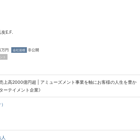
E.F.
百万円
非公開
会社規模
ント
売上高2000億円超 | アミューズメント事業を軸にお客様の人生を豊か
ターテイメント企業》
計）
法人