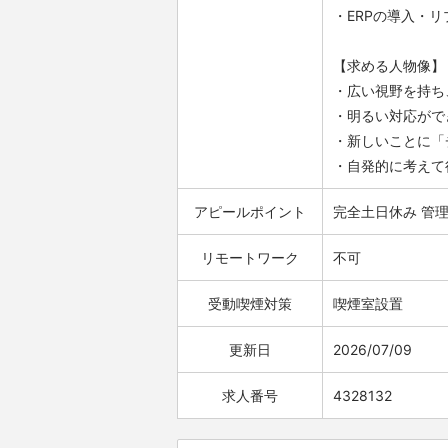
・ERPの導入・
【求める人物像】
・広い視野を持ち
・明るい対応がで
・新しいことに「
・自発的に考えて
アピールポイント
完全土日休み
管
リモートワーク
不可
受動喫煙対策
喫煙室設置
更新日
2026/07/09
求人番号
4328132