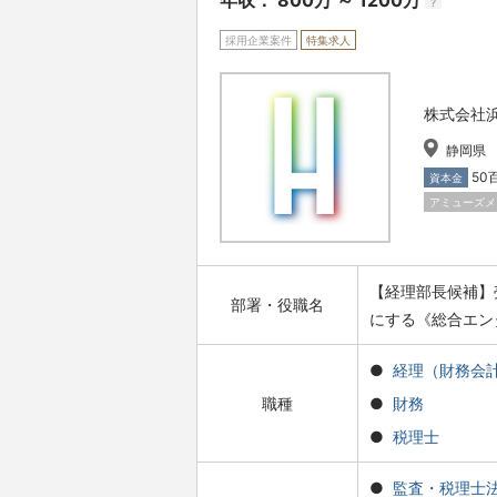
年収： 800万 ～ 1200万
?
採用企業案件
特集求人
株式会社浜友
静岡県
50
資本金
アミューズメ
【経理部長候補】
部署・役職名
にする《総合エン
経理（財務会
職種
財務
税理士
監査・税理士