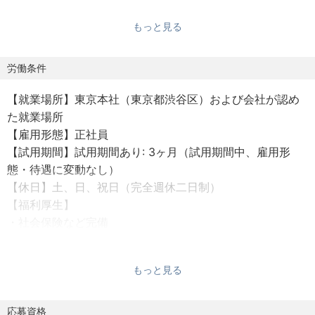
ゆる側面から最適化・効率化・柔軟に対応を目指し、"旅"
もっと見る
の計画から帰国後までをよりスムーズで豊かな体験へと高
めていくために、テクノロジーに大きく投資し、すべての
旅行に対応するデジタルトラベルエージェンシーを目指し
労働条件
ています。
【就業場所】東京本社（東京都渋谷区）および会社が認め
た就業場所
生成AIを活用した十人十色な旅行プランのレコメンド。世
【雇用形態】正社員
界中のホテルやフライトを網羅するデジタルネットワーク
【試用期間】試用期間あり: 3ヶ月（試用期間中、雇用形
の構築。旅行のプランニングからサポートまで一貫した業
態・待遇に変動なし）
務の自動化。膨大な料金、在庫データを瞬時に処理するア
【休日】土、日、祝日（完全週休二日制）
ルゴリズムの実装。そして、その複雑な処理を極限まで簡
【福利厚生】
単にするためのUXの工夫と磨き込み。
・社会保険など完備
・税制適格ストックオプション付与
わたしたちは最先端のテクノロジーを駆使し、従来のアプ
ローチでは実現できなかった「あたらしい旅行」の創造に
もっと見る
【働き方】
挑戦しています。旅行業界をDXするという難易度の高いミ
出社とリモートを組み合わせたハイブリッド勤務を基本と
ッションに挑戦したい方からのご応募をお待ちしていま
し、コミュニケーションと生産性の両方を大切にします。
応募資格
す。