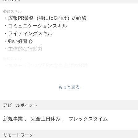
・週3回（1日6時間）の出社勤務を基本とする
必須スキル
・それ以外はリモートやワーケーションなど自由に選択可
【募集背景】
・広報PR業務（特にtoC向け）の経験
能
あらゆるステークホルダーとのよりよいリレーションを構
・コミュニケーションスキル
・事情に応じた「優しい出社例外規定」を設け、柔軟に対
築し、旅行アプリ『NEWT（ニュート）』をあたらしい旅
・ライティングスキル
応
の「あたりまえ」にしていくメンバーを募集しています。
・強い好奇心
・主体的な行動力
コロナ禍を経て、旅行マーケットは急激な回復を見せてい
【働くうえで大切にしていること】
歓迎スキル
ます。しかし、一方で歴史的な円安やインフレ、さらに国
・スタートアップPRの立ち上げの経験
私たちは「HR Policy」として《自由と責任》を掲げていま
際的な社会情勢不安は、日本人の海外渡航にとって強い逆
・コーポレート（採用）広報の経験
す。多様でプロフェッショナルなメンバーを受容しあい、
風となっています。私たちは、今の日本に蔓延する焦燥感
・メディアリレーション
所属感を感じるチームとしてアウトプットへの責任を持
や劣等感を打破する第一歩は少しでも多くの方に、実際に
もっと見る
ち、働き方には可能な限り制約を設けない組織であること
現地へ行き、多くのことを体験し、感じていただくことだ
【求める人物像】
を大切にしています。
と信じています。
・「あたらしい旅行、あらゆる人へ。」というミッション
アピールポイント
に共感できる方
そのために、旅行アプリ『NEWT（ニュート）』は、カス
・好奇心と向上心を持ち、学びながら、自分自身をアップ
新規事業
完全土日休み
フレックスタイム
【NEWT MATEPASS（ニュート メイトパス）】
タマーがあっと驚くような“かんたん・おトク・えらべる・
デートしていける方
NEWTに関わる仲間（MATE）が幅広い選択肢をもてるよう
あんしん”な感動体験を提供し、旅行の持つ社会的価値を広
・本質的に解くべき課題を追求し、オーナーシップを持っ
リモートワーク
なPASSを会社として用意しています。
めていきたいと考えています。現在、社内のボードメンバ
て課題解決できる方