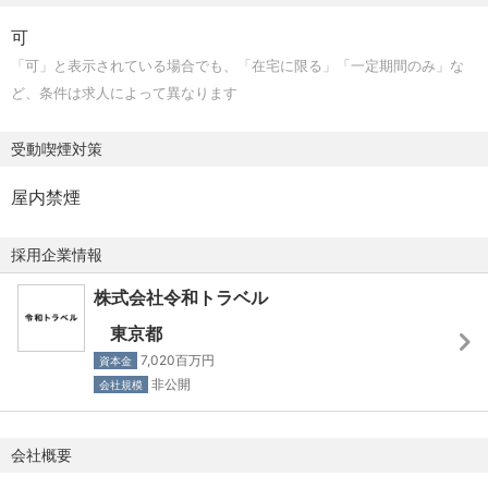
ーーーーーーーーーーーーーーーーーーーーーー
ー、ツアー企画、マーケティング、事業開発、プロダクト
・カスタマーファーストに考え、意思決定できる方
可
◆Hybrid Work
などの各部門と連携しながら、PR戦略の立案から実行を担
・困難な課題も深く思考し、粘り強く取り組みながら、迅
「可」と表示されている場合でも、「在宅に限る」「一定期間のみ」な
「自由と責任」に基づき、いつでもどこでも働けるような
っていただける方を募集しております。また、マネージャ
速に対応できる方
ど、条件は求人によって異なります
働き方を推進しています。
ー候補、チームマネジメントをお任せできる方も大歓迎で
・多様性を尊重し、ボーダレスに他者をリスペクトする姿
す。
勢をお持ちの方
受動喫煙対策
◆Focus
仕事以外にフォーカスしたいことがあるときに、一定期
【具体的な業務内容】
屋内禁煙
間、働く時間を短縮することができます。
・PR戦略の発想・実行
・メディアリレーションの構築
採用企業情報
◆New Family休暇
・各種お問い合わせ、取材の対応
出産される方だけでなくパートナーの方も一緒に、あたら
株式会社令和トラベル
・プレスリリースの企画・作成
しい家族を迎える準備がしやすくなるように有給休暇を取
・各種調査やイベントの実施
東京都
得できます。
・危機管理広報（リスク対応）
7,020百万円
資本金
非公開
会社規模
◆Travel Design
旅行を扱う私たち自身が旅行の魅力を最大限感じ、「あら
会社概要
たな気づき」を得られるように、メンバー限定価格で旅行
を手配できます。