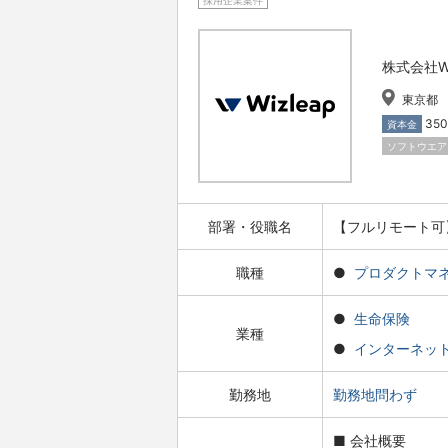
採用企業案件
株式会社Wi
東京都
35
資本金
ソフトウエア
部署・役職名
【フルリモート可
職種
プロダクトマ
生命保険
業種
インターネッ
勤務地
勤務地問わず
■ 会社概要