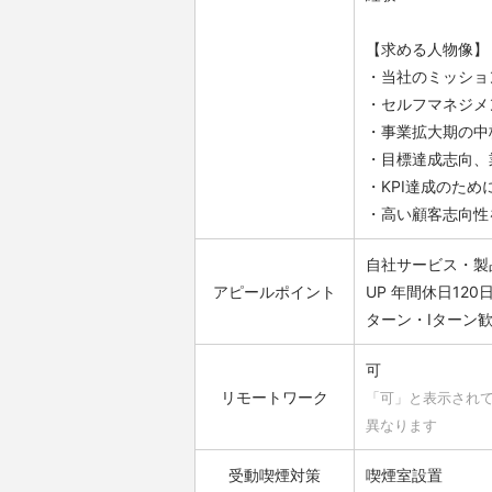
【求める人物像】
・当社のミッショ
・セルフマネジメ
・事業拡大期の中
・目標達成志向、
・KPI達成のた
・高い顧客志向性
自社サービス・製
アピールポイント
UP
年間休日120
ターン・Iターン
可
リモートワーク
「可」と表示され
異なります
受動喫煙対策
喫煙室設置