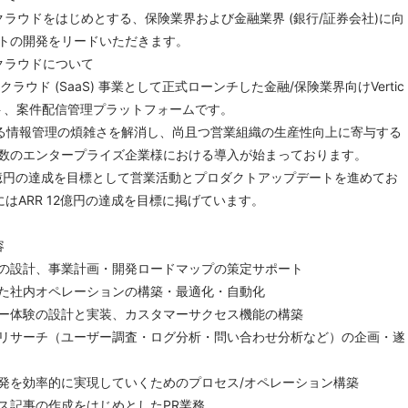
クラウドをはじめとする、保険業界および金融業界 (銀行/証券会社)に向
トの開発をリードいただきます。
クラウドについて
にクラウド (SaaS) 事業として正式ローンチした金融/保険業界向けVertic
ダクト、案件配信管理プラットフォームです。
る情報管理の煩雑さを解消し、尚且つ営業組織の生産性向上に寄与する
数のエンタープライズ企業様における導入が始まっております。
 1億円の達成を目標として営業活動とプロダクトアップデートを進めてお
はARR 12億円の達成を目標に掲げています。
容
の設計、事業計画・開発ロードマップの策定サポート
た社内オペレーションの構築・最適化・自動化
ー体験の設計と実装、カスタマーサクセス機能の構築
リサーチ（ユーザー調査・ログ分析・問い合わせ分析など）の企画・遂
発を効率的に実現していくためのプロセス/オペレーション構築
ス記事の作成をはじめとしたPR業務