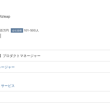
zleap
0百万円
101-500人
会社規模
】プロダクトマネージャー
ネージャー
トサービス