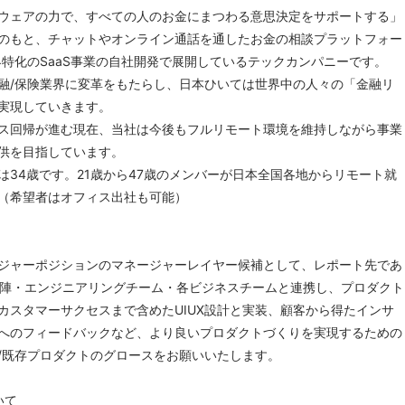
ウェアの力で、すべての人のお金にまつわる意思決定をサポートする」
のもと、チャットやオンライン通話を通したお金の相談プラットフォー
界特化のSaaS事業の自社開発で展開しているテックカンパニーです。
融/保険業界に変革をもたらし、日本ひいては世界中の人々の「金融リ
実現していきます。
ス回帰が進む現在、当社は今後もフルリモート環境を維持しながら事業
供を目指しています。
は34歳です。21歳から47歳のメンバーが日本全国各地からリモート就
（希望者はオフィス出社も可能）
ジャーポジションのマネージャーレイヤー候補として、レポート先であ
営陣・エンジニアリングチーム・各ビジネスチームと連携し、プロダクト
カスタマーサクセスまで含めたUIUX設計と実装、顧客から得たインサ
へのフィードバックなど、より良いプロダクトづくりを実現するための
/既存プロダクトのグロースをお願いいたします。
いて