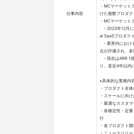
・MCマーケット
仕事内容
けた複数プロダク
・MCマーケット
- 2023年12月
al SaaSプロ
- 業界内におけ
点が評価され、多
- 現在はARR
り、直近4年以内に
▪️具体的な業務内
・プロダクト全体
・スケールに向け
・最適なカスタマ
・各種定性・定量
行
・各プロダクト開
・ニュースリリー