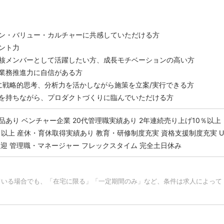
ン・バリュー・カルチャーに共感していただける方
ント力
核メンバーとして活躍したい方、成長モチベーションの高い方
業務推進力に自信がある方
めに戦略的思考、分析力を活かしながら施策を立案/実行できる方
を持ちながら、プロダクトづくりに臨んでいただける方
品あり
ベンチャー企業
20代管理職実績あり
2年連続売り上げ10％以上
日以上
産休・育休取得実績あり
教育・研修制度充実
資格支援制度充実
U
歓迎
管理職・マネージャー
フレックスタイム
完全土日休み
ている場合でも、「在宅に限る」「一定期間のみ」など、条件は求人によって