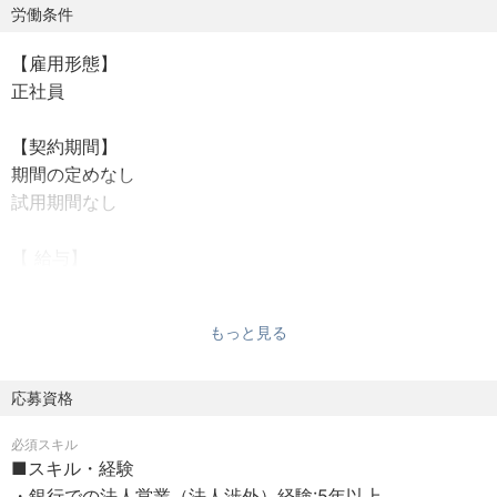
ンビジネスへの転換を加速させています。シップファイナ
労働条件
ンスは、そのソリューション提供において特に専門性が高
【雇用形態】
く、この分野をさらに強化するため、専門知識と実務経験
正社員
を持つ方を新たな戦力としてお迎えし、組織全体の知見と
実行力の向上を目指しています。
【契約期間】
期間の定めなし
【具体的な仕事内容】
試用期間なし
ソリューション営業部にて、シップファイナンスに関する
以下の業務を一気通貫で担当いただきます。
【 給与】
・案件ソーシング：国内外の船主や関連企業に対する新規
応相談
案件の発掘、顧客開拓
賞与：年2回（6月、12月）
・案件起案・組成：顧客ニーズに合わせたファイナンスス
もっと見る
給与詳細は、当行の規定に従い決定します。
キームの立案、条件交渉、事業性評価、マクロ経済分析
（為替、資源、海運市況等）
【勤務地】
応募資格
・契約書作成：法務部門や外部弁護士と連携し、複雑な契
220-8612 神奈川県 横浜市 西区みなとみらい3丁目1番1号
約書のドラフトおよび交渉
必須スキル
勤務地詳細：当行本店ビル
・期中管理：契約実行後のモニタリング、与信管理、顧客
■スキル・経験
最寄駅：各線／桜木町駅
フォロー
・銀行での法人営業（法人渉外）経験:5年以上