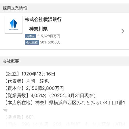
バルカーといった国際案件への関与機会が豊富です。為
5年以上
採用企業情報
【加入保険】
替、資源、海運市況など、グローバルなマクロ経済動向を
健康保険・厚生年金・雇用保険・労災保険
常に意識し、ダイナミックな事業推進を通じて自身の視野
株式会社横浜銀行
を広げられます。
神奈川県
【受動喫煙対策 】
▪️知見と人脈の拡大：他行との連携や国内外の船主との情報
215,628百万円
資本金
事業所敷地内完全禁煙
交換を通じて、最新の市場動向や金融手法に関する知見を
501-5000人
会社規模
深め、この分野における貴重な人脈を広げることができま
【備考】
す。
従事すべき業務の変更の範囲：銀行業務(窓口関連業務・渉
会社概要
外業務・ロビー業務・店頭事務・渉外事務・派出業務・電
【設立】1920年12月16日
話交換業務・本部業務・検印業務・その他付随業務)・関連
【代表者】片岡 達也
会社業務・出向先業務
【資本金】2,156億2,800万円
就業場所の変更の範囲：株式会社横浜銀行、関連会社およ
【従業員数】4,051名（2025年3月31日現在）
び出向先(テレワークをおこなう場所を含む）
【本店所在地】神奈川県横浜市西区みなとみらい3丁目1番1
号
【拠点数】601
［国内］596（本支店 202、出張所 4、無人店舗［ATM