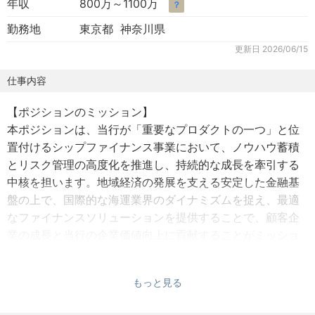
年収
800万～1100万
？
勤務地
東京都 神奈川県
更新日
2026/06/15
仕事内容
【ポジションのミッション】
本ポジションは、当行が「重要なプロダクトの一つ」と位
置付けるシップファイナンス事業において、ノウハウ蓄積
とリスク管理の高度化を推進し、持続的な成長を牽引する
中核を担います。地域経済の発展を支える安定した金融基
盤の上で、国際的な海運業界のダイナミズムを捉え、最適
なファイナンスソリューションを提供することで、顧客企
業の成長と当行の企業価値向上に貢献することがミッショ
ンです。
もっと見る
【採用の背景】
横浜銀行は、総資産規模で地銀上位を誇り、ソリューショ