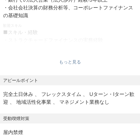
・その他：他行連携、船主との情報交換を通じた知見深化
・会社会社決算の財務分析等、コーポレートファイナンス
【勤務時間】
および人脈形成
の基礎知識
8：40～17：10（所定労働時間7時間30分、休憩時間60
分）
歓迎スキル
【組織情報】
■スキル・経験
※フレックスタイム制導入しているため、始業および終業の
配属先は本部のソリューション営業部サステナビリティ推
・ストラクチャードファイナンスの実務経験
時刻は労働者の決定に委ねる。ただし、フレキシブルタイ
進室となります。ソリューション営業部は、顧客の経営課
・コーポレートファイナンス関連業務のご経
ムは6：00 から22：00
題に対し、融資だけでなくM&A支援や事業承継など幅広い
験
ソリューションを提供する当行の中核部門です。少数精鋭
もっと見る
【休日】
のチームで、高度な専門知識を持つメンバーと共に、戦略
土日、祝日、年末年始（12/31～1/3）
的な案件に取り組むことができます。
・金融機関（銀行、リース会社等）でのシップファイナン
アピールポイント
有給休暇（勤続年数に応じ15～20日付与。ただし初年度は
スの実務経験
入行月による）
【ポジションの魅力】
完全土日休み
フレックスタイム
Uターン・Iターン歓
・ビジネスレベルの英語力
▪️高度な専門性の習得と発揮：ストラクチャードファイナン
迎
地域活性化事業
マネジメント業務なし
【福利厚生】
スの中でも特に専門性の高いシップファイナンス業務に、
■職歴
家賃補給金、住宅補給金制度
案件のフロントから審査、管理まで一貫して関与できま
金融機関（銀行、リース会社等）でのシップファイナンス
受動喫煙対策
育児休業および育児休業者向け復職支援カリキュラム・介
す。銀行内で真の専門人財としてキャリアを確立すること
の実務経験を有する人材
護休業・持株会・各種資格取得者に対する支援金給付制度
が可能です。
屋内禁煙
等
▪️グローバルな視野とダイナミズム：LNG船、コンテナ船、
業務経験年数（目安）