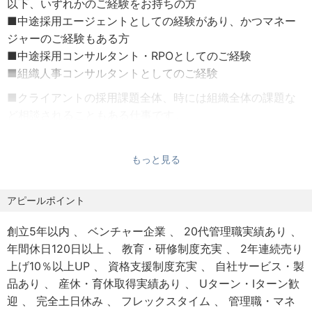
以下、いずれかのご経験をお持ちの方
■社会保険：健康保険、厚生年金、労災保険、雇用保険
・新規サービス／事業の企画・設計・実装
■中途採用エージェントとしての経験があり、かつマネー
■受動喫煙防止措置：敷地内禁煙（屋内喫煙可能場所あ
・市場ニーズを捉えたサービスラインの再構築
ジャーのご経験もある方
り）
・メンバーのスキルや志向性を活かしたプロジェクト組成
■中途採用コンサルタント・RPOとしてのご経験
■その他：オフィスはWeWorkに入居しており、コーヒー/
■組織人事コンサルタントとしてのご経験
お茶/ハーブティなどが飲み放題です
■この仕事の魅力
■クライアントの採用課題全体、時には組織全体の課題な
・プロジェクト推進だけでなく、サービス開発・事業づく
ど相談されることもある仕事です。
りにも関われる裁量の広さ
ロジカルな思考力・ホスピタリティ・スピード感を持った
・マネジメント／育成を通じて組織全体の成長をリードで
対応が求められますので、
きるポジション
もっと見る
そうした要素を強みにした方を募集いたします。
・課題解決の再現性を高めるナレッジづくりと仕組み化に
も挑戦可能
アピールポイント
・0→1と1→10の両方のフェーズを実体験できる環境
創立5年以内
ベンチャー企業
20代管理職実績あり
※案件事例
年間休日120日以上
教育・研修制度充実
2年連続売り
(1)大手IT企業
上げ10％以上UP
資格支援制度充実
自社サービス・製
・年間1000人単位の採用を行い急速に拡大した結果、煩雑
品あり
産休・育休取得実績あり
Uターン・Iターン歓
化し非効率になった採用プロセスを改善するプロジェク
迎
完全土日休み
フレックスタイム
管理職・マネ
ト。