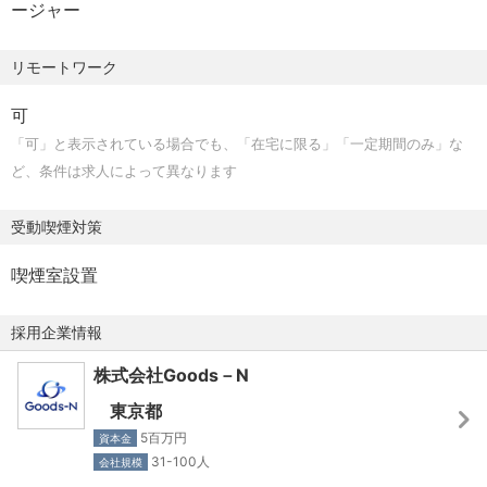
ージャー
・過去の選考プロセスデータのデータ分析、現場部門やエ
ージェントへのヒアリングを通して、定量・定性の面から
リモートワーク
課題を提起。
可
(2)大手SIer
「可」と表示されている場合でも、「在宅に限る」「一定期間のみ」な
・中途採用数を増加する計画があるものの、選考中辞退率
ど、条件は求人によって異なります
が高く、その理由の１つに面接での意欲減退が発生してい
ることが発覚。
受動喫煙対策
・選考中の意欲向上を目指すべく、数十名の面接官に面接
トレーニングを実施。全体の研修企画のみならず、個々の
喫煙室設置
面談でのフォローも実施。
採用企業情報
(3)大手コンサルティングファーム
株式会社Goods－N
・他RPOサービスを利用していたものの決定数が伸び悩ん
でいた状況からリプレイスを行い、チームの改革〜運用ま
東京都
でを一貫して支援。
5百万円
資本金
・部門ごとの人材要件の最適化や、選考プロセスの改善を
31-100人
会社規模
行った結果、ダイレクトソーシングが採用の重要な柱とし