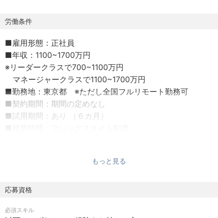
・母集団形成、選考プロセス設計、ブランディングなど各
種施策の設計・改善
労働条件
・データや定性情報をもとにしたボトルネック分析と課題
■雇用形態：正社員
設定
■年収：1100~1700万円
・面接官向けトレーニングの設計・運営
※リーダークラスで700~1100万円
・ステークホルダーとの関係構築および合意形成の推進
マネージャークラスで1100~1700万円
■勤務地：東京都 ※ただし全国フルリモート勤務可
【チームマネジメント】
■契約期間：期間の定めなし
・2〜5名のプロジェクトチームのマネジメント（進行／品
■試用期間：あり （６カ月）
質／成果創出）
■就業時間：フレックスタイム制度
・メンバーの育成、1on1、キャリア支援（Will-Can-Must制
■就業場所：本社（東京都中央区）※リモート勤務が可能で
度活用）
す
・チーム間連携やナレッジ共有による組織力の最大化
もっと見る
■休日：121日（土日、祝日）
・サービス品質向上のための支援スキーム／ナレッジの体
■休暇：年次有給休暇（入社時点15日付与）
系化
■残業：あり （月平均20時間 / 月45時間を超える残業代は
応募資格
追加で支給）
【事業・サービス開発】
必須スキル
■通勤手当：会社規定に基づき支給
・既存サービスの改善提案およびプロセス設計