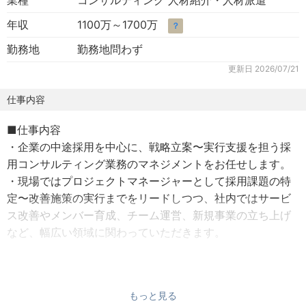
業種
コンサルティング 人材紹介・人材派遣
年収
1100万～1700万
？
勤務地
勤務地問わず
更新日
2026/07/21
仕事内容
■仕事内容
・企業の中途採用を中心に、戦略立案〜実行支援を担う採
用コンサルティング業務のマネジメントをお任せします。
・現場ではプロジェクトマネージャーとして採用課題の特
定〜改善施策の実行までをリードしつつ、社内ではサービ
ス改善やメンバー育成、チーム運営、新規事業の立ち上げ
など、幅広い領域に関わっていただきます。
■具体的な業務内容
【クライアント支援（プロジェクト現場）】
もっと見る
・採用目標／経営戦略に基づくプロジェクト設計