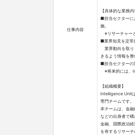
【具体的な業務内
■担当セクターに
施。
仕事内容
※リサーチャーと
■業界知⾒を定常
業界動向を取りま
きるよう情報を整
■担当セクターの
※将来的には、Int
【組織概要】
Intelligen
専門チームです。
本チームは、金融
などの出身者で構
金融、国際政治経
を有するリサーチ