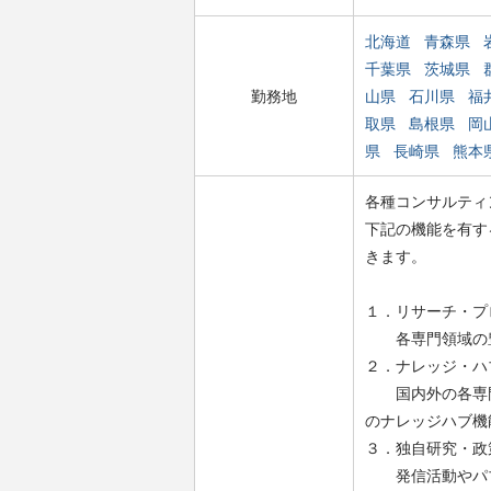
北海道
青森県
千葉県
茨城県
勤務地
山県
石川県
福
取県
島根県
岡
県
長崎県
熊本
各種コンサルティ
下記の機能を有する組
きます。
１．リサーチ・プ
各専門領域の豊
２．ナレッジ・ハ
国内外の各専門
のナレッジハブ機
３．独自研究・政
発信活動やパブ