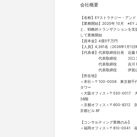
会社概要
【名称】EYストラテジー・アン
【業務開始】2020年 10月 ※EY
と、戦略的トランザクションを支援するS
して業務開始
【資本金】4億5千万円
【人員】4,361名（2026年1月1
【代表者】代表取締役社長 近藤 
代表取締役 川口 
代表取締役 吉川 
代表取締役 伊賀山 
【所在地】
＜本社＞〒100-0006 東京都
タワー
＜大阪オフィス＞〒530-001
38階
＜京都オフィス＞〒600-8212
京都ビル 8F
【コンサルティング業務のみ】
＜福岡オフィス＞〒810-0041