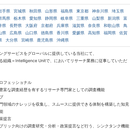
岩手県
宮城県
秋田県
山形県
福島県
東京都
神奈川県
埼玉県
群馬県
栃木県
愛知県
静岡県
岐阜県
三重県
山梨県
新潟県
富
井県
長野県
大阪府
京都府
兵庫県
滋賀県
奈良県
和歌山県
鳥
山県
広島県
山口県
徳島県
香川県
愛媛県
高知県
福岡県
佐賀
県
大分県
宮崎県
鹿児島県
沖縄県
ングサービスをグローバルに提供している当社にて、
織＝Intelligence Unitで、においてリサーチ業務に従事していただ
ロフェッショナル
富な調査経歴を有するリサーチ専門家としての調査機能
ブ
領域のナレッジを収集し、スムースに提供できる体制を構築した知見
能
策提言
リック向けの調査研究・分析・政策提言など行う、シンクタンク機能