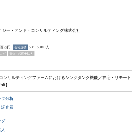
ラテジー・アンド・コンサルティング株式会社
0百万円
501-5000人
会社規模
ング
監査・税理士法人
コンサルティングファームにおけるシンクタンク機能／在宅・リモート
Unit】
ータ分析
・調査員
ング
法人