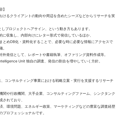
容】
おけるクライアントの動向や周辺を含めたシーズなどからリサーチを実
しプロジェクトへアサイン、という動き⽅もあります。
的に収集し、内部向けにレター形式で発信しているほか、
とめDB化・資料化することで、必要な時に必要な情報にアクセスで
備。
対外発信として、レポートや書籍執筆、オファリング資料作成等。
elligence Unit 独⾃の調査、発信の割合を増やしていく方針。
ce Unitは、コンサルティング事業における戦略立案・実行を支援するリサーチ
機関や行政機関、大手企業、コンサルティングファーム、シンクタンク
成されており、
済、環境問題、エネルギー政策、マーケティングなどの豊富な調査経歴
のプロフェッショナルです。