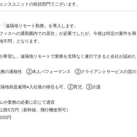
ェンスユニットの統括部門でございます。
日より「遠隔地リモート勤務」を導入します。
フィスへの通勤圏内での居住」が必要でしたが、今後は特定の要件を満
地不問」となります。
希望し、遠隔地リモートで業務を支障なく遂行できると会社が認めた
職務の適格性 ②本人パフォーマンス ③クライアントサービスの質の
隔地前提雇用※入社後の移住も可、②育児、③介護
ムや業務の必要に応じて適宜
上限5万円（新幹線、飛行機使用可）
000円