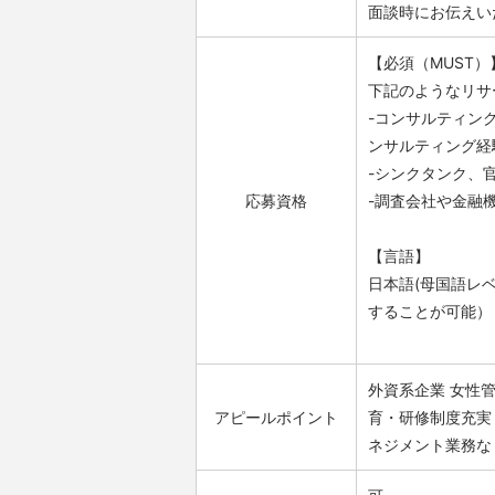
面談時にお伝えい
【必須（MUST）
下記のようなリサ
-コンサルティン
ンサルティング経
-シンクタンク、
応募資格
-調査会社や金融
【言語】
日本語(母国語レ
することが可能）
外資系企業
女性
アピールポイント
育・研修制度充実
ネジメント業務な