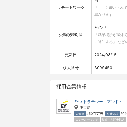
可
リモートワーク
「可」と表示され
異なります
その他
受動喫煙対策
「就業場所が屋外
に通知する」 など
更新日
2024/08/15
求人番号
3099450
採用企業情報
EYストラテジー・アンド・
東京都
450百万円
50
資本金
会社規模
コンサルティング
監査・税理士法人