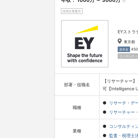
年収： 1000万 ～ 3000万
?
採用企業案件
EYスト
東京都
45
資本金
コンサルティ
【リサーチャー】
部署・役職名
可【Intelligence 
リサーチ・デ
職種
リサーチャー
コンサルティ
業種
監査・税理士