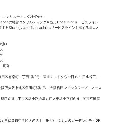
ド・コンサルティング株式会社
 Japanの経営コンサルティングを担うConsultingサービスライン
trategy and Transactionsサービスラインを擁する法人と
日時点）
聡
宏
聡
真吾
千代田区有楽町一丁目1番2号 東京ミッドタウン日比谷 日比谷三井
7 大阪府大阪市北区角田町8番1号 大阪梅田ツインタワーズ・ノース
 京都府京都市下京区塩小路通烏丸西入東塩小路町614 関電不動産
 福岡県福岡市中央区大名２丁目6-50 福岡大名ガーデンシティ 8F