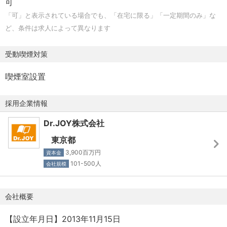
可
ップデート
「可」と表示されている場合でも、「在宅に限る」「一定期間のみ」な
- 病院経営層/医事課へ経営改善や業務改善などの提案の実
ど、条件は求人によって異なります
行
- 営業戦略の策定と実行
受動喫煙対策
本ポジションの魅力
喫煙室設置
・プレイヤーでも年収1000万円が狙える評価制度あり！
・IT業界未経験でも現年収保証で挑戦できる！
採用企業情報
Dr.JOY株式会社
◢◤ AI活用を、共に「組織の当たり前」にするフェーズ
東京都
◢◤
3,900百万円
資本金
101-500人
会社規模
Dr.JOYでは、AIを単なるツールではなく「次世代の業務イ
ンフラ」と定義し、その本格導入を全社で推進していま
会社概要
す。
ただし現状ではまだ共に考え、実装する、各領域における
【設立年月日】2013年11月15日
最適なAI活用法（調査、企画、営業分析等）を共に考案・