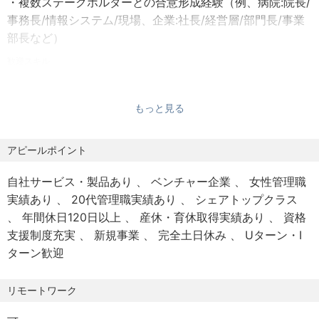
・複数ステークホルダーとの合意形成経験（例、病院:院長/
● ストック収益比率82％以上
事務長/情報システム/現場、企業:社長/経営層/部門長/事業
短期的な売上に振り回されない、安定した事業基盤があり
部長など）
ます。
歓迎スキル
● 3期連続・通年黒字
・ITスタートアップのカルチャーに適応できる、柔軟性が
成長と堅実さの両立を本気で追っています。
高い方
もっと見る
・医療業界での営業経験
▼◇-----------------------------◇▼
※正社員以外の業務委託等でのご依頼予定はございません。
アピールポイント
◢◤ お任せする業務内容 ◢◤
自社サービス・製品あり
ベンチャー企業
女性管理職
●業務内容
実績あり
20代管理職実績あり
シェアトップクラス
- 担当エリアの総合病院をターゲティングし、案件パイプラ
年間休日120日以上
産休・育休取得実績あり
資格
インを構築
支援制度充実
新規事業
完全土日休み
Uターン・I
- 話呼量、平均通話時間、人件費、機会損失額などをヒアリ
ターン歓迎
ングしROI提案
- 市場インサイトをプロダクトチームへ共有し機能改善を推
リモートワーク
進
- 営業オペレーションを型化し、プレイブックを継続的にア