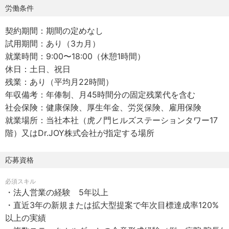
る業務」だけに向き合ったSaaSプロダクト群です。
労働条件
数は58。いずれも“便利”ではなく、“生産性が上がる”ことに
契約期間：期間の定めなし
こだわって開発しています。これまでに累計39億円の資金
試⽤期間：あり（3カ⽉）
調達を実施。
就業時間：9:00〜18:00（休憩1時間）
本社を構える虎ノ門ヒルズを拠点に、医療の働き方改革を
休⽇：⼟⽇、祝⽇
本気で前に進めています。
残業：あり（平均⽉22時間）
また、事業成長と優秀な人材確保のため、ベトナム・ハノ
年収備考：年俸制、⽉45時間分の固定残業代を含む
イに子会社を設立。
社会保険：健康保険、厚⽣年⾦、労災保険、雇⽤保険
日本語が堪能で技術力の高いメンバーと連携しながら、生
就業場所：当社本社（虎ノ門ヒルズステーションタワー17
成AIも積極的に活用することで、人がやるべき判断と改善
階）又はDr.JOY株式会社が指定する場所
に集中できる環境をつくっています。
「業務時間＝あなたの成長時間」そんな実感を持てる組織
でありたいと考えています！
応募資格
必須スキル
【当社の3つの強み】
・法人営業の経験 5年以上
● 病院特化で築いた、圧倒的なシェア
・直近3年の新規または拡大型提案で年次目標達成率120%
医師が現場目線で開発してきたからこそ、導入後に“使われ
以上の実績
続ける”プロダクトになっています。