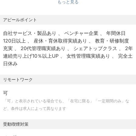
もっと見る
・各種委員会事務局の運営経験
・就労ビザ取得支援
・その他コンプライアンス推進に付随する業務
・不公正取引に係る業務経験
※上記記載のうち、スキルに合わせて担当業務を調整させて
・広告審査業務経験
アピールポイント
【勤務場所】
いただきます。
・顧客交付書面に係る整備経験
・フルリモート（国内全域の自宅）
自社サービス・製品あり
ベンチャー企業
年間休日
・貸金業に係る知見
・事前申請により一時的な居住地以外での勤務可
120日以上
産休・育休取得実績あり
教育・研修制度
・Pマーク運用経験
・オフィス内受動喫煙対策あり
充実
20代管理職実績あり
シェアトップクラス
2年
※勤務制度につきましては、事業環境や組織運営上の必要性
連続売り上げ10％以上UP
女性管理職実績あり
完全土
などを踏まえ将来的に変更となる可能性があります
日休み
【手当】
リモートワーク
・光熱費・通信費を補助する在宅手当支給（ただし、雇用
形態によっては当社所定の金額全額が支払われない場合が
可
あります。）
「可」と表示されている場合でも、「在宅に限る」「一定期間のみ」な
ど、条件は求人によって異なります
【環境】
・PC貸与
受動喫煙対策
・スマホ貸与
・モニター貸与