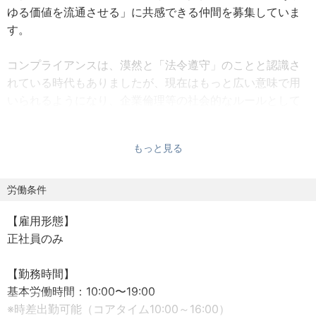
ゆる価値を流通させる」に共感できる仲間を募集していま
す。
コンプライアンスは、漠然と「法令遵守」のことと認識さ
れている時代もありましたが、現在はもっと広い意味で用
いられるようになり、企業倫理等の社会的なルールとして
守るべきだと認識されているものを、幅広く含む概念とな
ってきました。
もっと見る
暗号資産の社会的認知度の向上に伴い、事業者に求められ
るコンプライアンスの水準も日々高まっています。
また、技術的なイノベーション等により経営環境が急速に
労働条件
変化し、新たなサービスや取引手法・取引形態が登場する
【雇用形態】
ことで、コンプライアンス上のリスクも増大します。
正社員のみ
その為、暗号資産交換業（取引所・販売所の運営）に関す
る業規制を基盤としつつ、ビジネスモデルの多様化・複雑
【勤務時間】
化の折には、銀行法、信託法、金融商品取引法、貸金業
基本労働時間：10:00〜19:00
法、資金決済法（資金移動業、前払式支払手段）といった
※時差出勤可能（コアタイム10:00～16:00）
他の業規制への対応も、常に視野に入れておくことが重要