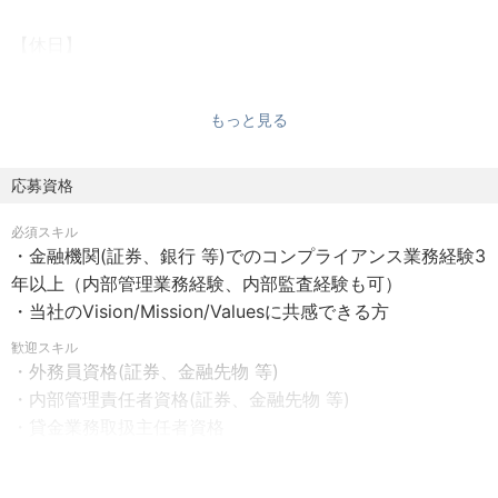
です。
【休日】
土日祝
これらの課題に対し、最適な内部管理態勢をどのように構
築・運用するか、守り（事業継続）と攻め（事業成長の支
もっと見る
【休暇】
援）双方の視点を持った方からのエントリーをお待ちして
年次有給休暇、時間単位有給休暇制度、リラックス休暇、
おります。
年末年始休暇、慶弔休暇
応募資格
年間休日数125日以上
【仕事内容】
必須スキル
・コンプライアンス体制の強化に関する企画・提案
・金融機関(証券、銀行 等)でのコンプライアンス業務経験3
【待遇・福利厚生】
・各種法令等に準拠した内部管理態勢の構築・運用
年以上（内部管理業務経験、内部監査経験も可）
・業績賞与
・各種法令等の知識向上やコンプライアンス意識浸透のた
・当社のVision/Mission/Valuesに共感できる方
・関東ITソフトウェア健康保険組合加入
めの研修・啓蒙活動
・企業型確定拠出年金
歓迎スキル
・コンプライアンス委員会の運営
・外務員資格(証券、金融先物 等)
・書籍購入、イベント参加費補助
・社内規程等の整備・管理
・内部管理責任者資格(証券、金融先物 等)
・低用量ピルの購入費用補助
・不公正取引の防止に関する業務
・貸金業務取扱主任者資格
・資格取得支援制度
・広告審査業務
・内部監査に関する資格(公認内部監査人 等)
・交流ランチ費補助
・顧客交付書面に係る整備
・ガバナンスや内部統制に関する指導・支援の経験
・借り上げ社宅制度
・暗号資産関係情報等の管理