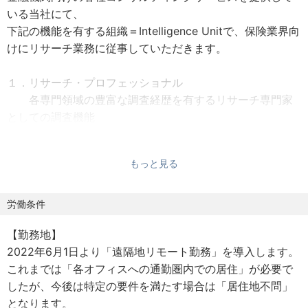
いる当社にて、
下記の機能を有する組織＝Intelligence Unitで、保険業界向
けにリサーチ業務に従事していただきます。
１．リサーチ・プロフェッショナル
各専門領域の豊富な調査経歴を有するリサーチ専門家
としての調査機能
２．ナレッジ・ハブ
国内外の各専門領域のナレッジを収集し、スムースに
もっと見る
提供できる体制を構築した知見のナレッジハブ機能
３．独自研究・政策提言
発信活動やパブリック向けの調査研究・分析・政策提
労働条件
言など行う、シンクタンク機能
【勤務地】
2022年6月1日より「遠隔地リモート勤務」を導入します。
【具体的な業務内容】
これまでは「各オフィスへの通勤圏内での居住」が必要で
■担当セクターにおけるクライアントの動向や周辺を含め
したが、今後は特定の要件を満たす場合は「居住地不問」
たシーズなどからリサーチを実施。
となります。
※リサーチャーとしプロジェクトへアサイン、という動き