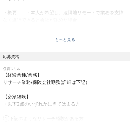
⽅もあります。
・概要 ：本人が希望し、遠隔地リモートで業務を支障
■業界知⾒を定常的に収集し、内部向けにレター形式で発
なく遂行できると会社が認めた場合
信しているほか、
・認定基準：①職務の適格性 ②本人パフォーマンス
業界動向を取りまとめDB化・資料化することで、必要な
③クライアントサービスの質の向上
時に必要な情報にアクセスできるよう情報を整備。
もっと見る
・適用要件：①遠隔地前提雇用※入社後の移住も可、②育
■担当セクターの対外発信として、レポートや書籍執筆、
児、③介護
オファリング資料作成等。
・居住地 ：不問
応募資格
※将来的には、Intelligence Unit 独⾃の調査、発信の割合
・出社頻度：チームや業務の必要に応じて適宜
を増やしていく方針。
必須スキル
・通勤費 ：月額上限5万円（新幹線、飛行機使用可）
【経験業種/業務】
・在宅手当：月5,000円
【組織概要】
リサーチ業務/保険会社勤務(詳細は下記）
Intelligence Unitは、コンサルティング事業における戦略立
【その他詳細】
案・実行を支援するリサーチ専門チームです。
【必須経験】
面談時にお伝えいたします。
本チームは、金融機関や行政機関、大手企業、コンサルテ
・以下2点のいずれかに当てはまる方
ィングファーム、シンクタンクなどの出身者で構成されて
おり、
①下記のようなリサーチ経験がある方
金融、国際政治経済、環境問題、エネルギー政策、マーケ
-コンサルティングファームにおけるリサーチ、ナレッジマ
ティングなどの豊富な調査経歴を有するリサーチのプロフ