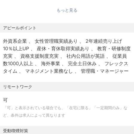
ネジメント経験、もしくはコンサルティング経験
ェッショナルです。
-シンクタンク、官公庁、金融機関にて、研究、政策提言補
もっと見る
本求人は保険業界向けを想定しております。
佐
-調査会社や金融機関での企業・産業調査等の経験
アピールポイント
【当部門の年齢構成や雰囲気等】
Intelligence Unit（Insurance）
②保険会社または関連団体での勤務経験(3年以上)があり、
外資系企業
女性管理職実績あり
2年連続売り上げ
-マネージャー：40代1名、30代1名
リサーチに興味がある方
10％以上UP
産休・育休取得実績あり
教育・研修制度
-シニアコンサルタント：30代1名
充実
資格支援制度充実
社内公用語が英語
従業員
※3名とも女性社員
【言語】
数1000人以上
海外事業
完全土日休み
フレックス
日本語(母国語レベル、もしくは同等)、英語（新聞記事を読
タイム
マネジメント業務なし
管理職・マネージャー
解、日本語で簡単にサマリーすることが可能）
リモートワーク
可
「可」と表示されている場合でも、「在宅に限る」「一定期間のみ」な
ど、条件は求人によって異なります
受動喫煙対策