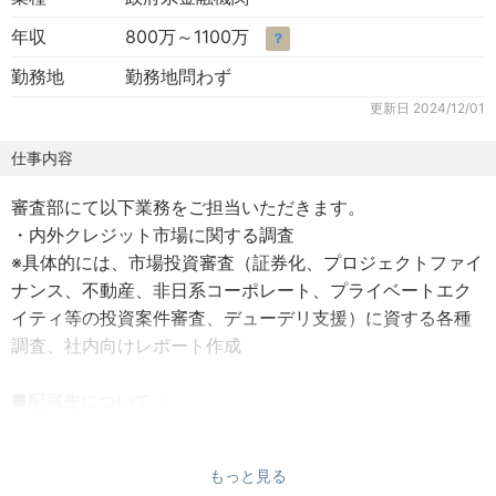
年収
800万～1100万
？
勤務地
勤務地問わず
更新日
2024/12/01
仕事内容
審査部にて以下業務をご担当いただきます。
・内外クレジット市場に関する調査
※具体的には、市場投資審査（証券化、プロジェクトファイ
ナンス、不動産、非日系コーポレート、プライベートエク
イティ等の投資案件審査、デューデリ支援）に資する各種
調査、社内向けレポート作成
■配属先について：
・審査部市場投資ライン（25名在籍、うち5名中途入社。
市場投資審査席、ファンド投資評価班、バンク・カントリ
もっと見る
ー班、クレジット・リサーチ班の4グループ構成）