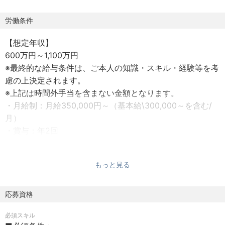
※クレジット・リサーチ班への配属を想定しています。
労働条件
■特徴・魅力：
【想定年収】
・若手職員、女性も活躍中で、周囲に何でも聞きやすい雰
600万円～1,100万円
囲気です。
※最終的な給与条件は、ご本人の知識・スキル・経験等を考
・投資ビジネスに対する社内牽制と支援をミッションとし
慮の上決定されます。
ており、当ラインには投資フロント経験者も多数在籍し、
※上記は時間外手当を含まない金額となります。
チームワーク（グループ兼務）により各人の専門性を共有
・月給制：月給350,000円～（基本給\300,000～を含む/
できる点が強みです。
月）
・在宅勤務可能です（出社率３割以下）
・賞与：年2回
・総合職の平均残業時間は14.6時間/月とワークライフバラ
・昇給：年1回
ンスを整えて働くことができます。
・交通費：全額支給
もっと見る
■キャリアパス：
【雇用形態】
総合職採用となりますので、概ね3～5年のペースでジョブ
無期正社員
応募資格
ローテーションがございます。
※試用期間無し
※異動は本人の適性や希望、各部門の要請などを総合的に勘
必須スキル
案して決定されます。