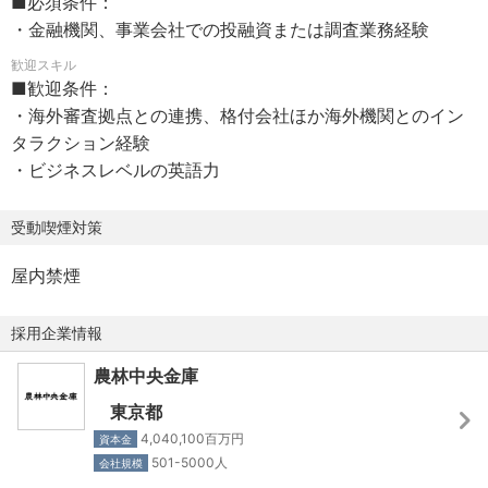
■必須条件：
【就業時間】
※関連部署中心のローテーションを想定しています。
・金融機関、事業会社での投融資または調査業務経験
8:50～17:10（所定労働時間：7時間25分）
休憩時間：55分 （12時00分～12時55分） 時間外労働：有
歓迎スキル
■歓迎条件：
※残業時間等は部署により異なります
・海外審査拠点との連携、格付会社ほか海外機関とのイン
※フレックスタイム制あり
タラクション経験
・ビジネスレベルの英語力
【勤務地】
国内の本支店および海外拠点（ニューヨーク、ロンドン、
受動喫煙対策
シンガポール、アムステルダム、シドニー等）
※当初の勤務地は、本店（東京都）となります
屋内禁煙
【転勤】
採用企業情報
有
農林中央金庫
【休日休暇】
東京都
年間休⽇：120日 年間有給休暇： 0日～20日
4,040,100百万円
資本金
休⽇休暇形態:完全週休2⽇制（⼟⽇祝⽇）
501-5000人
会社規模
■⼟⽇・祝⽇