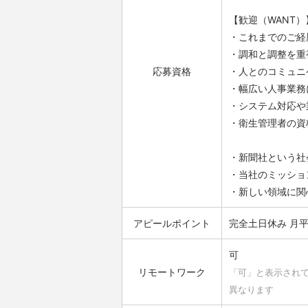
【歓迎（WANT）
・これまでのご経
・調和と調整を重
応募資格
・人とのコミュニ
・幅広い人事業務
・システム対応や
・衛生管理者の資
・新聞社という社
・当社のミッショ
・新しい領域に関
アピールポイント
完全土日休み
月平
可
リモートワーク
「可」と表示され
異なります