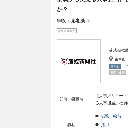
か？
年収： 応相談
?
採用企業案件
株式会社
東京都
3,
資本金
新聞・出版
【人事／リモート
部署・役職名
る人事担当。社員
労務・給与
職種
採用