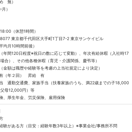
め 無）
か月）
18:00（休憩1時間）
-8077 東京都千代田区大手町1丁目7-2 東京サンケイビル
均月10時間前後）
（年間120日程度※祝日の数に応じて変動）、年次有給休暇（入社時17
の場合）、その他各種休暇（育児・介護関係、慶弔等）
（金額は職歴や経験等を考慮の上当社規定により決定）
２回） 昇給 有
交通費、家族手当（扶養家族のうち、満22歳までの子18,000
父母12,000円）等
険、厚生年金、労災保険、雇用保険
】
方
経験がある方（目安：経験年数3年以上）※事業会社/事務所不問