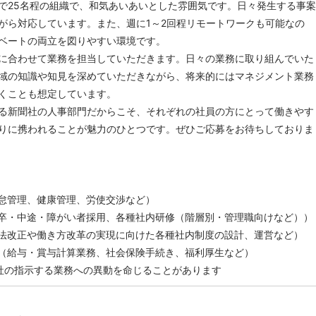
で25名程の組織で、和気あいあいとした雰囲気です。日々発生する事案
がら対応しています。また、週に1～2回程リモートワークも可能なの
ベートの両立を図りやすい環境です。
に合わせて業務を担当していただきます。日々の業務に取り組んでいた
域の知識や知見を深めていただきながら、将来的にはマネジメント業務
くことも想定しています。
る新聞社の人事部門だからこそ、それぞれの社員の方にとって働きやす
りに携われることが魅力のひとつです。ぜひご応募をお待ちしておりま
怠管理、健康管理、労使交渉など）
卒・中途・障がい者採用、各種社内研修（階層別・管理職向けなど））
法改正や働き方改革の実現に向けた各種社内制度の設計、運営など）
（給与・賞与計算業務、社会保険手続き、福利厚生など）
社の指示する業務への異動を命じることがあります