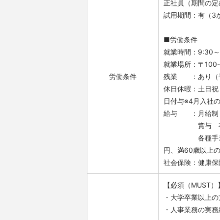
正社員（期間の定
試用期間：有（3
■労働条件
就業時間：9:30～
就業場所：〒100
労働条件
残業 ：あり（平
休日休暇：土日祝
日付与※4月入社
給与 ：月給制
賞与 有（年
各種手当 通勤
円、満60歳以上の
社会保険：健康保
【必須（MUST）
・大学卒業以上の
・人事業務の実務