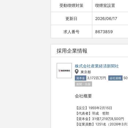
受動喫煙対策
喫煙室設置
更新日
2026/06/17
求人番号
8673859
採用企業情報
株式会社産業経済新聞社
東京都
3,172百万円
50
資本金
会社規模
新聞・出版
会社概要
【設立】1955年2月15日
【代表者】羽成 哲郎
【資本金】31億7,219万8,500円
【従業員数】1251名（2026年3