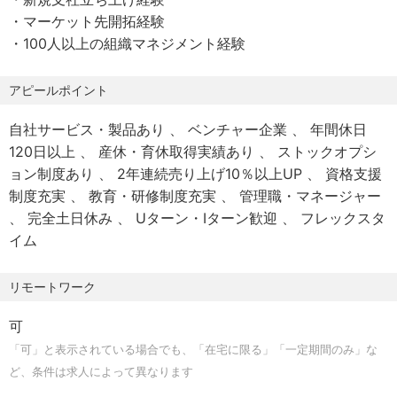
・マーケット先開拓経験
【働き方】
❺主要パートナー交渉・独自マーケット開拓（外部交渉・
・100人以上の組織マネジメント経験
● 副業可(※当社規定あり）
マーケティング面）
● シェアオフィスFINOLAB・WeWork利用可
・提携各保険会社との良好な関係維持、キャンペーン・重
アピールポイント
点商品の選定や交渉
【休日】
・他業種（不動産・金融等）とのアライアンス構築や独自
自社サービス・製品あり
ベンチャー企業
年間休日
● 年間休日：122日（2025年実績）
の集客チャネル開拓による、安定的かつ高質な見込み客
120日以上
産休・育休取得実績あり
ストックオプシ
● 年末年始休暇（12/31〜1/3）
（アポイント）の確保・最大化
ョン制度あり
2年連続売り上げ10％以上UP
資格支援
制度充実
教育・研修制度充実
管理職・マネージャー
【休暇休業など】
《メンバー構成》
完全土日休み
Uターン・Iターン歓迎
フレックスタ
● 有給休暇（入社後6ヶ月経過時10日付与）
ライフコンサルタントは現在80名近く在籍しており、2026
イム
● 慶弔休暇
年中に100名組織にしていく想定です。
● 産前・産後休暇※男女共に取得実績あり
年齢は20代後半～50代と幅広いですが、ボリュームゾーン
リモートワーク
● 育児・介護休業※取得後復職率100％
は30代になります。
可
《当社の特徴》
「可」と表示されている場合でも、「在宅に限る」「一定期間のみ」な
【勤務地】
✓国内トップクラスの保険ベンチャー企業
ど、条件は求人によって異なります
●本社：東京都千代田区大手町1-6-1 大手町ビル2F
2016年創業の当社は、オンライン保険プラットフォームを