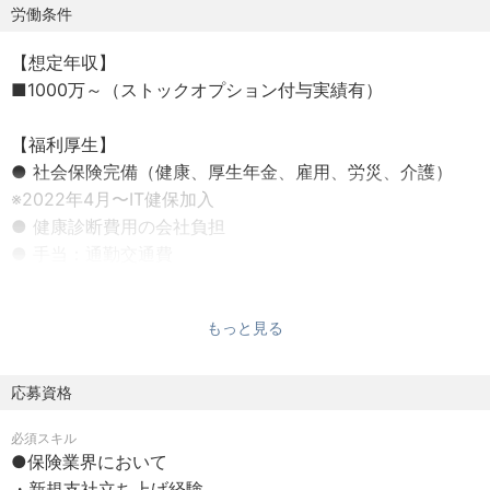
・営業プロセスの可視化と、データに基づく科学的な業績
労働条件
管理
【想定年収】
■1000万～（ストックオプション付与実績有）
❸人材育成・採用および組織拡大（人財面）
・営業メンバーへの同行指導、ロープレ実施、個別面談を
【福利厚生】
通じたスキルアップ支援
● 社会保険完備（健康、厚生年金、雇用、労災、介護）
・成功事例（ナレッジ）のチーム内共有の仕組み化、教育
※2022年4月〜IT健保加入
カリキュラムの整備、管理職の育成
● 健康診断費用の会社負担
・営業部門の業績拡大を見据えた、優秀な営業人財の採用
● 手当：通勤交通費
戦略の立案および面接・口説き
【コミュニケーション】
❹募集コンプライアンスの遵守・体制整備（リスク管理
もっと見る
● ウェルカムランチ補助（新入社員とのランチ補助）
面）
● 部活動
・保険業法や各保険会社のルールに基づいた、健全な募集
応募資格
プロセスの管理・監督
【学習・成長】
・コンプライアンス違反を未然に防ぐためのチェック体制
必須スキル
● 書籍購入の会社負担（業務に関連するもの）
の運用、および「高いコンプライアンス意識と高実績を両
●保険業界において
● 勉強会、講座受講の会社負担（業務に関連するもの）
立させる」組織文化の醸成
・新規支社立ち上げ経験