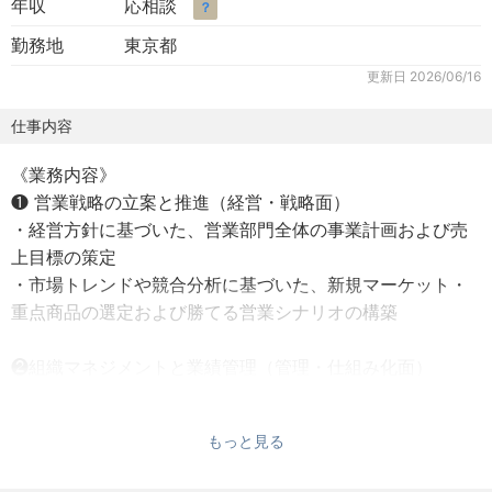
年収
応相談
？
勤務地
東京都
更新日
2026/06/16
仕事内容
《業務内容》
❶ 営業戦略の立案と推進（経営・戦略面）
・経営方針に基づいた、営業部門全体の事業計画および売
上目標の策定
・市場トレンドや競合分析に基づいた、新規マーケット・
重点商品の選定および勝てる営業シナリオの構築
❷組織マネジメントと業績管理（管理・仕組み化面）
・営業メンバー（個人・法人部門など）の目標設定、進捗
管理、および数値評価
もっと見る
・KPIの設計とPDCAサイクルの構築（成約率、単価、紹介
率などの改善）