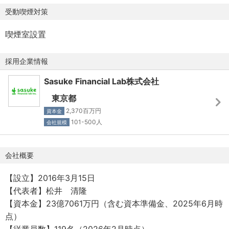
FINOLAB内 [最寄り駅]大手町駅
起点に、デジタル保険代理店を展開しています。2023年に
受動喫煙対策
はアジアを代表するInsurtech（保険×テクノロジー）100社
【雇用形態】
にも選ばれ、累計資金調達額は約32億円にのぼる国内トッ
喫煙室設置
正社員
プクラスの保険ベンチャー企業です。創業以来、保険とデ
※試用期間3カ月
ジタルの融合を掲げ、対面でも、オンラインでも、お客様
採用企業情報
が最適な保険を選ぶことができるサービスを提供していま
Sasuke Financial Lab株式会社
【勤務体系】
す。2026年現在、生損保・少額短期含め80社の保険会社と
フレックスタイム制（標準労働時間8時間 / 休憩1時間）
代理店契約を締結しており、従業員数は2年で約2倍増加し
東京都
フレキシブルタイム／5:00～11:00、16:00～22:00
ております。
2,370百万円
資本金
コアタイム／11:00～16:00
101-500人
会社規模
※リモート勤務制度（承認制/週2日まで）あり
✓日本有数の集客チャネルと知名度
「コのほけん！」は月間で40万人以上が利用する国内有数
会社概要
■全社平均残業時間 25時間
の保険プラットフォームです。コンサルタントやプランナ
ーとして既に安定したビジネス基盤を作られている方に加
【設立】2016年3月15日
え、この基盤から発生する面談アポイント（リーズ）を会
【代表者】松井 清隆
社が一定数を用意します（リーズに対する費用は発生しま
【資本金】23億7061万円（含む資本準備金、2025年6月時
せん）、そのため、継続的にお客様との面談機会を提供す
点）
ることが可能です。今後も、資金調達を原資とした積極的