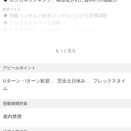
・ハイブリッド勤務可能
のご相談が急増しており、これらをリードする仲間を積極
※ただし、創業期のため、基本的にオフィスでの対面コミュ
歓迎スキル
採用中です。
◆ 戦略コンサル／総合コンサルにおける実務経験
ニケーションを重視。
◆ プロジェクトリード経験
・フレックスタイム：あり
━━━━━━━━━━━━━━━━━━━━━━━━
◆ 新規事業開発／M&Aプロジェクトの経験
仕事内容
◆ 事業会社での経営企画・事業開発経験
■休日
━━━━━━━━━━━━━━━━━━━━━━━━
・完全週休2日制（土・日）
【求める人物像】
もっと見る
・祝日
◆ 提案・営業活動への参画
・当事者意識（Ownership）：「誰かがやるだろう」では
・年末年始休暇
マネージャー・パートナーと連携した提案書作成、提案プ
なく、自分が事業を勝ちに導くという強い責任感を持てる
アピールポイント
・年次有給休暇
レゼンテーション
方
◆ プロジェクト推進
・越境する好奇心（Curiosity）：ビジネスとテクノロジー
Uターン・Iターン歓迎
完全土日休み
フレックスタイ
■福利厚生
資料作成・WS設計・クライアント報告をプロジェクト
の壁を自ら取り払い、未知の領域を学び続けることを厭わ
ム
・健康診断、人間ドック
の中核として完遂
ない方
・各種社会保険完備
◆ 経営課題の解決
・完遂力（Commitment）：正解がない、あるいは利害が
受動喫煙対策
元Yahoo!社長の小澤や戦略ファーム出身マネージャーと
割れる「修羅場」においても、粘り強くステークホルダー
近い距離で企業戦略の検討に参画し、提案・デリバリーの
を巻き込み、結果が出るまで逃げない方
屋内禁煙
中核を担う