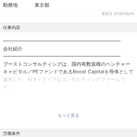
勤務地
東京都
更新日
2026/08/06
仕事内容
━━━━━━━━━━━━━━━━━━━━━━━━
会社紹介
━━━━━━━━━━━━━━━━━━━━━━━━
ブーストコンサルティングは、国内有数規模のベンチャー
キャピタル／PEファンドであるBoost Capitalを母体として
誕生した、AIネイティブなコンサルティングファームで
す。
元ヤフーCEOの小澤隆生をはじめとする経営陣とともに、
事業・組織作りを経験できるだけでなく、Boost Capitalの
もっと見る
エコシステムを活かした投資先支援・起業・PE／M&A投資
機会など、我々だからこそ提供できるキャリアの可能性が
広がっています。「AI」「経営」「ファイナンス」が交差
労働条件