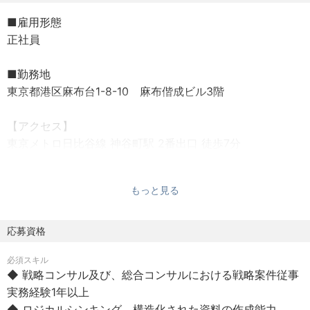
する、唯一無二の環境です。
■雇用形態
正社員
━━━━━━━━━━━━━━━━━━━━━━━━
採用背景
■勤務地
━━━━━━━━━━━━━━━━━━━━━━━━
東京都港区麻布台1-8-10 麻布偕成ビル3階
私たちが掲げるビジョンは、「企業のオペレーションをAI
前提で再定義し、実装し切る」こと。
【アクセス】
経営アジェンダの定義からAIネイティブな実装までを一気
東京メトロ日比谷線 神谷町駅 2番出口 徒歩7分
通貫で担う、本格的な戦略コンサルティングを提供してい
東京メトロ南北線 六本木一丁目駅 徒歩10分
ます。
もっと見る
■想定年収：
CxO層と向き合う戦略レイヤーの議論はもちろん、まだ世
800万円〜1,500万円
にない仕組みをAIで実装するところまでやりきる——そん
※給与は経験・能力を考慮の上決定します。
応募資格
な次世代のコンサルティングを追求しています。
必須スキル
◾️勤務時間
5年で売上300億円・1,000名という垂直立ち上げに挑んで
◆ 戦略コンサル及び、総合コンサルにおける戦略案件従事
9:00~18:00
おり、現在、その土台を共に築き、推進していく創業メン
実務経験1年以上
バーを求めています。特に足元ではCxO層からの戦略案件
◆ ロジカルシンキング、構造化された資料の作成能力