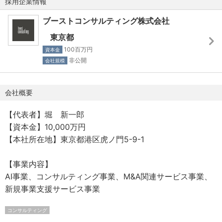
採用企業情報
━━━━━━━━━━━━━━━━━━━━━━━━
仕事の魅力
ブーストコンサルティング株式会社
━━━━━━━━━━━━━━━━━━━━━━━━
東京都
・最初の顧客接点（事業開発）から関与し、CxO課題を事
100百万円
資本金
業・財務／M&Aまで含めて定義し、"AIを使う／使わな
非公開
会社規模
い"を含む全社意思決定から、AIネイティブな事業・組織を
提案できる
会社概要
・戦略を描いて終わるのではなく、戦略策定からAI実装ま
でを一気通貫でやりきることで、中期的に企業価値貢献に
【代表者】堀 新一郎
携われる
【資本金】10,000万円
・創業メンバーとして事業・組織を作る経験：現在はまだ
【本社所在地】東京都港区虎ノ門5-9-1
20名規模。5年後に売上300億・1,000人規模の組織を目指
す中で、ルールを「作る側」として参画可能
【事業内容】
・Yahoo!を率いた小澤をはじめとする「本物の事業家」と
AI事業、コンサルティング事業、M&A関連サービス事業、
の毎日の協働：トップレベルの技術力を持つ開発メンバー
新規事業支援サービス事業
や、百戦錬磨の経営陣と日々直接議論しながら、単なるア
ドバイザリーを超えて「自ら事業を動かす」感覚を日常的
コンサルティング
に味わえる