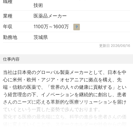
職種
技術
業種
医薬品メーカー
年収
1100万～1600万
？
勤務地
茨城県
更新日
2026/06/16
仕事内容
当社は日本発のグローバル製薬メーカーとして、日本を中
心に米州・欧州・アジア・オセアニアに拠点を構え、先
端・信頼の医薬で、「世界の人々の健康に貢献する」とい
う経営理念の下、イノベーションを継続的に創出し、患者
さんのニーズに応える革新的な医療ソリューションを届け
ていくという一貫した姿勢で歩んでおります。
変化する医療の最先端に立ち、科学の進歩を患者さんの価
値に変えていくことで、ステークホルダーや社会からの期
待に応え続けます。