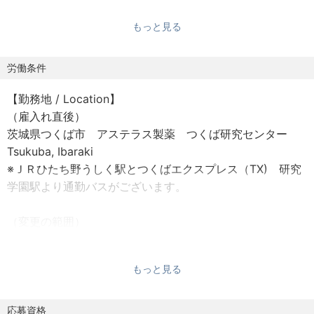
もっと見る
【募集の背景 / Purpose & Scope】
本ポジションは、創薬段階における確実なGo/No Go判断
を可能にし、候補化合物（candidate）選定後の製品開発を
労働条件
加速させることを目的として、複数のテーマ／プロジェク
【勤務地 / Location】
トにおける開発適性（developability）評価および製造性
（雇入れ直後）
（manufacturability）評価をリードし、主体的に遂行する
茨城県つくば市 アステラス製薬 つくば研究センター
役割を担います。
Tsukuba, Ibaraki
本職務では、開発適性および製造性に関連するリスクにつ
※ＪＲひたち野うしく駅とつくばエクスプレス（TX) 研究
いて科学的かつ戦略的な方向性を提示し、社内関係者およ
学園駅より通勤バスがございます。
び外部パートナー間と連携して各業務を推進します。
また、高い自律性をもって業務を遂行し、プロジェクト戦
（変更の範囲）
略に対して積極的に影響を与えるとともに、個別プロジェ
会社の定める事業場および自宅
クトの枠を超えて組織の目標達成にも貢献することが期待
されます。さらに、他の研究者の育成・指導や、部門横断
もっと見る
的な連携を主導する役割も担います。
【勤務開始日 / Start Date】
応相談
応募資格
This position is responsible for leading and