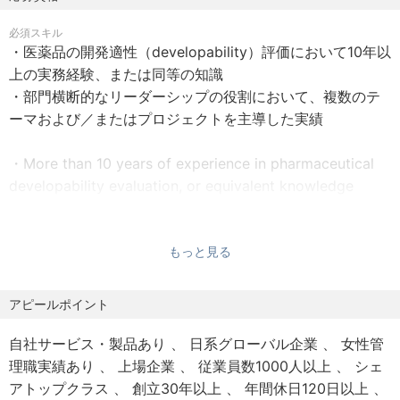
Will be decided according to the candidate's flexibility
independently executing developability evaluations and
必須スキル
manufacturability assessments across multiple
・医薬品の開発適性（developability）評価において10年以
【契約期間 / Contract Duration】
themes/projects to enable robust Go/No Go decision-
上の実務経験、または同等の知識
期間の定めなし
making
・部門横断的なリーダーシップの役割において、複数のテ
Not limited to specified period
during the discovery stage and to accelerate product
ーマおよび／またはプロジェクトを主導した実績
development after candidate nomination. The role
【試用期間 / Probation Period】
provides
・More than 10 years of experience in pharmaceutical
試用期間原則なし
scientific and strategic direction on developability and
developability evaluation, or equivalent knowledge
No probation period in principle
manufacturability risks, integrates cross-functional
・Demonstrated experience leading multiple themes
inputs,
and/or projects in a cross-functional leadership role
and drives alignment among internal stakeholders and
もっと見る
【給与 / Salary】
歓迎スキル
external partners. The individual is expected to operate
・TOEICスコア730点以上
①基本給：当人の経歴・技術・技能等を考慮して決定
with a high degree of autonomy, proactively influencing
アピールポイント
②裁量労働制の場合：裁量労働手当として職務グレードに
project strategies and contributing to organizational
・ TOEIC >=730
応じて50,000～100,000円支給
objectives beyond individual project scope, while taking
自社サービス・製品あり
日系グローバル企業
女性管
③フレックスタイム制の場合：月間の所定労働時間を超え
a proactive role in mentoring and developing fellow
理職実績あり
上場企業
従業員数1000人以上
シェ
て勤務する時間に対して時間外勤務手当を支給
scientists and leading cross-functional collaboration.
アトップクラス
創立30年以上
年間休日120日以上
①Base salary: will be decided by the candidate's