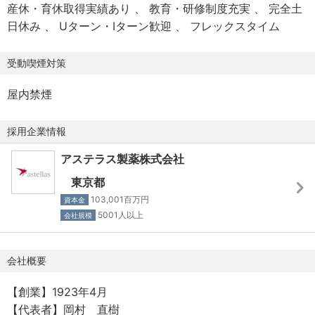
産休・育休取得実績あり
教育・研修制度充実
完全土
experience, skill and capability.
【職務の内容 / Essential Job Responsibilities】
日休み
Uターン・Iターン歓迎
フレックスタイム
②When Discretionary Work System is applied:
（雇入れ直後）
Discretionary work allowance will be paid.(50,000～
・複数のテーマ／プロジェクトにおいて、開発適性
受動喫煙対策
100,000yen, based on the Grade)
（developability）評価および製造性
③When Flextime System is applied: Overtime
（manufacturability）評価をリードし、主体的に遂行する
屋内禁煙
allowance will be paid for time worked in excess of
ことで、確実な意思決定を支援し、開発スケジュールの加
prescribed working hours.
速に貢献する。
採用企業情報
・開発適性および製造性に関するリスクについて、科学的
かつ戦略的な指針を提供し、戦略を主体的に形成するとと
アステラス製薬株式会社
【昇給 / Salary Raise】
もに、リスク低減策を提案する。
東京都
有り
・部門横断の研究・実験チームからのインプットを統合
103,001百万円
資本金
し、社内ステークホルダーおよび外部パートナー間の連携
5001人以上
会社規模
【賞与 / Bonus】
を推進する。
有り
・高い自律性をもって業務を遂行し、個別テーマ／プロジ
会社概要
ェクトの枠を超えて意思決定に影響を与え、組織全体の目
標達成に貢献する。
【創業】1923年4月
【諸手当 / Allowance】
・プロジェクトチーム間の効果的なコミュニケーションを
【代表者】岡村 直樹
裁量労働手当、住宅手当、通勤手当 等