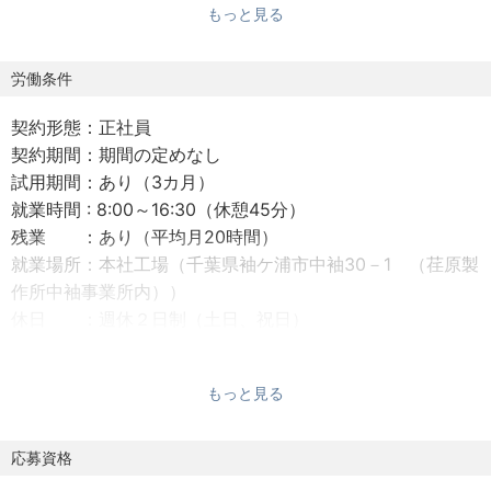
もっと見る
【具体的な業務内容】
・機能性材料の製造工場の管理職として、労働安全、環
労働条件
境、設備保全、製造工程管理など工場運営管理全般を幅広
契約形態：正社員
く担当。
契約期間：期間の定めなし
・コンバーテックに関する業務経験を活かして、製品開発
試用期間：あり（3カ月）
や改善・改良、量産化技術の検討を担当。
就業時間 : 8:00～16:30（休憩45分）
残業 ：あり（平均月20時間）
【弊社について】
就業場所：本社工場（千葉県袖ケ浦市中袖30－1 （荏原製
株式会社イー・シー・イーは、2000年4月に株式会社荏原
作所中袖事業所内））
製作所のベンチャー企業として設立され、2005年11月に同
休日 ：週休２日制（土日、祝日）
社の子会社となった企業です。
休暇 ：年次有給休暇
放射線グラフト重合技術を基盤とした機能化不織布および
（10日～20日を入社月に応じて試用期間終了後
それらの素材を活用した半導体製造用ケミカルフィルタ・
もっと見る
に支給、以後毎年1/1に20日支給）
関連製品の開発、製造、販売業務を行っています。
夏期休暇/お盆休み/年末年始/慶弔/計画有給休
世界初となる「電子線連続グラフト重合装置」を主力装置
暇
応募資格
として保有している点が大きな特徴です。この独自技術を
給与改定：年1回
活用し、空気中に微量に含まれるイオン性不純物などを確