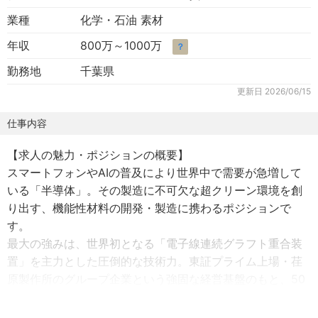
業種
化学・石油 素材
年収
800万～1000万
？
勤務地
千葉県
更新日
2026/06/15
仕事内容
【求人の魅力・ポジションの概要】
スマートフォンやAIの普及により世界中で需要が急増して
いる「半導体」。その製造に不可欠な超クリーン環境を創
り出す、機能性材料の開発・製造に携わるポジションで
す。
最大の強みは、世界初となる「電子線連続グラフト重合装
置」を主力とした圧倒的な技術力。東証プライム上場・荏
原製作所のグループ企業という強固な経営基盤のもと、50
年先、100年先も社会から必要とされ続ける最先端のものづ
くりに挑戦できます。