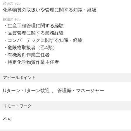
必須スキル
賞与 ：年2回（6月、12月）※前年度の業績に基づいて
実に除去する「EPIXフィルタ」（ケミカルフィルタ、イオ
化学物質の取扱いや管理に関する知識・経験
算出いたします
ン交換不織布等）をはじめ、液相フィルタ用の金属除去材
諸手当 ：家族手当、住宅手当、通勤手当（会社規定に基
歓迎スキル
料、マスクの材料などに用いられる抗菌不織布など、半導
・生産工程管理に関する経験
づき支給）、役職手当
体業界のみならず様々な産業にむけた各種機能性材料の開
・品質管理に関する業務経験
社会保険：健康保険、厚生年金、労災保険、雇用保険
発、製造、および販売を行っています。
・コンバーテックに関する知識・経験
各種制度：退職金、持株会（荏原製作所）会社補助、財形
・危険物取扱者（乙4類）
貯蓄会社補助、資格取得支援
主な事業分野としては、半導体製造環境といった極めて高
・有機溶剤作業主任者
受動喫煙防止措置：屋内禁煙（屋外指定喫煙所あり）
度な清浄環境が要求される場面で、分子状汚染物質の除去
・特定化学物質作業主任者
やコンタミネーションコントロールに向けたソリューショ
ンを実現する材料を提供しています。
アピールポイント
Uターン・Iターン歓迎
管理職・マネージャー
リモートワーク
不可