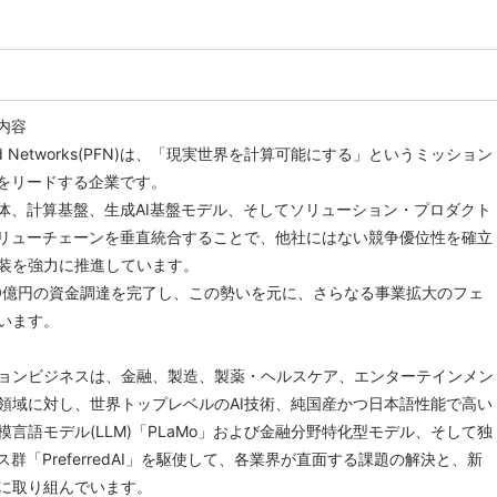
内容
red Networks(PFN)は、「現実世界を計算可能にする」というミッション
発をリードする企業です。
導体、計算基盤、生成AI基盤モデル、そしてソリューション・プロダクト
バリューチェーンを垂直統合することで、他社にはない競争優位性を確立
装を強力に推進しています。
40億円の資金調達を完了し、この勢いを元に、さらなる事業拡大のフェ
います。
ションビジネスは、金融、製造、製薬・ヘルスケア、エンターテインメン
領域に対し、世界トップレベルのAI技術、純国産かつ日本語性能で高い
言語モデル(LLM)「PLaMo」および金融分野特化型モデル、そして独
ス群「PreferredAI」を駆使して、各業界が直面する課題の解決と、新
に取り組んでいます。