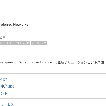
ferred Networks
公開
トサービス
ソフトウエア
ハードウエア
Development （Quantitative Finance） /金融ソリューションビジネス開
業統括
・事業開発
タント
トサービス