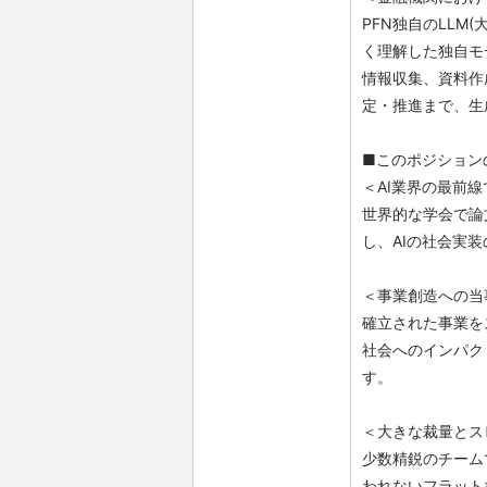
PFN独自のLL
く理解した独自モ
情報収集、資料作
定・推進まで、生
■このポジション
＜AI業界の最前
世界的な学会で論
し、AIの社会実
＜事業創造への当
確立された事業を
社会へのインパク
す。
＜大きな裁量とス
少数精鋭のチーム
われないフラット