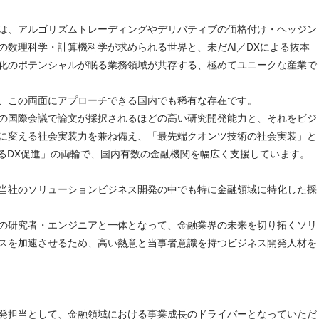
は、アルゴリズムトレーディングやデリバティブの価格付け・ヘッジン
の数理科学・計算機科学が求められる世界と、未だAI／DXによる抜本
化のポテンシャルが眠る業務領域が共存する、極めてユニークな産業で
は、この両面にアプローチできる国内でも稀有な存在です。
の国際会議で論文が採択されるほどの高い研究開発能力と、それをビジ
に変える社会実装力を兼ね備え、「最先端クオンツ技術の社会実装」と
よるDX促進」の両輪で、国内有数の金融機関を幅広く支援しています。
当社のソリューションビジネス開発の中でも特に金融領域に特化した採
の研究者・エンジニアと一体となって、金融業界の未来を切り拓くソリ
スを加速させるため、高い熱意と当事者意識を持つビジネス開発人材を
開発担当として、金融領域における事業成長のドライバーとなっていただ