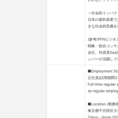
＜社会的インパク
日本の基幹産業で
きな社会的意義を
(参考)PFNビジ
戦略・総合コンサ
会社、外資系Sa
ンバーが活躍して
■Employment S
正社員(試用期間
Full-time regular
as regular emplo
■Location /勤務
東京都千代田区大手町1−6
Tokyo, Japan 10