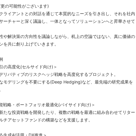
変更の可能性がございます)
クライアントとの対話を通じて本質的なニーズを引き出し、それを社内
サーチャーと深く議論し、一体となってソリューションへと昇華させて
性や解決策の方向性を議論しながら、机上の空論ではない、真に価値の
ンを共に創り上げていきます。
例
引の高度化(セルサイド向け)＞
デリバティブのリスクヘッジ戦略を高度化するプロジェクト。
モデリングを不要にする(Deep Hedging)など、最先端の研究成果を
。
投資戦略・ポートフォリオ最適化(バイサイド向け)＞
新たな投資戦略を開発したり、複数の戦略を最適に組み合わせてリター
ルチアセットファンドの構築などを支援します。
る生成AI活用・DX推進＞