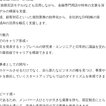
M(大規模言語モデル)なども活用しながら、金融専門用語や特有の文脈を深
デルの構築を支援。
成、顧客対応といった個別業務の効率化から、全社的なDX戦略の策
成AIの活用を幅広く支援します。
の魅力
線でのキャリア形成＞
文を発表するトップレベルの研究者・エンジニアと日常的に議論を交わ
装の最前線でキャリアを構築できます。
事者としての関与＞
スケールさせるだけでなく、自ら新たなビジネスの種を見つけ、事業や
トを創出していくスタートアップならではのダイナミズムを体感できま
ピード感＞
であるため、メンバー一人ひとりが大きな裁量を持ち、固定観念にとら
な議論を通じて、迅速な意思決定の下で業務を推進できます。