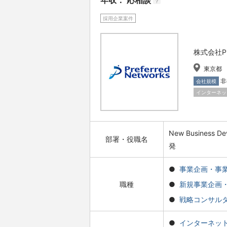
年収： 応相談
?
採用企業案件
株式会社Pre
東京都
非
会社規模
インターネッ
New Business 
部署・役職名
発
事業企画・事
職種
新規事業企画
戦略コンサル
インターネッ