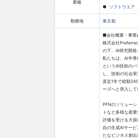
業種
ソフトウエア
勤務地
東京都
■会社概要・事業
株式会社Prefer
の下、AI研究開
私たちは、AI半
というAI技術の
し、技術の社会実
直近1年で総額2
ーズへと突入して
PFNのソリュー
トなど多様な産業
評価を受ける大規模
自の生成AIサービ
たなビジネス創出