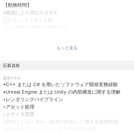
【勤務時間】
※職種により異なります※
①フレックスタイム制
1日の標準労働時間 8時間00分
コアタイム 11:30～16:30
もっと見る
②裁量労働制
クリエイター職は裁量労働制
1日の標準労働時間 8時間00分
応募資格
必須スキル
【勤務形態】
•C++ または C# を用いたソフトウェア開発実務経験
原則出社
•Unreal Engine または Unity の内部構造に関する理解
◦レンダリングパイプライン
【昇給】
◦アセット処理
給与改定年1回（4月）
◦エディタ拡張
※成果に応じて
•GPU / シェーダー（HLSL/GLSL）に関する基礎知識
•Windows または Linux 環境での開発経験
【試用期間】