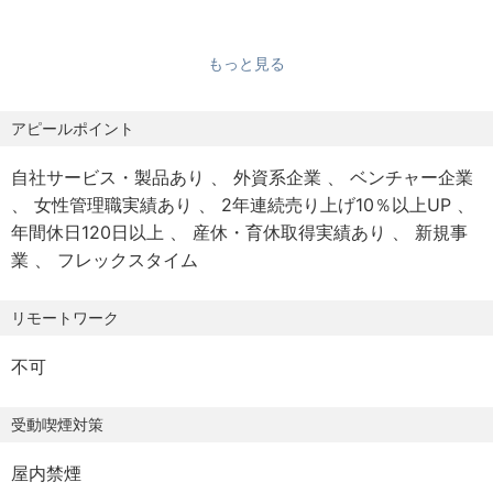
※ 運⽤専業（監視‧障害対応のみ）のポジションではありま
6ヶ月
せん。
労働条件は本採用と同じです。
もっと見る
歓迎スキル
•レンダリング技術
【保険制度】
◦Deferred / Forward Rendering
アピールポイント
・健康保険
◦PBR
・厚生年金
自社サービス・製品あり
外資系企業
ベンチャー企業
◦ポストプロセス
・雇用保険
女性管理職実績あり
2年連続売り上げ10％以上UP
◦GPU最適化
・労災保険
年間休日120日以上
産休・育休取得実績あり
新規事
•Unreal Engine / Unity のエンジン拡張経験
業
フレックスタイム
•大規模プロジェクトでのアセット管理・最適化経験
【その他福利厚生】
•DCCツールとの連携（Maya / Blender など）
・交通費支給（月3万円まで）
•Python / C# を用いたツール開発経験
リモートワーク
・出産・育児支援制度
•技術選定・仕組み導入時の提案・説明経験
・健康促進補助（月5000円まで）
不可
•複数プロジェクトを横断した技術支援経験
・服装自由
・ゲームエンジン内部の仕組みやレンダリング技術に興味
受動喫煙対策
【休日・休暇】
を持ち、エンジン側から開発効率や品質を高めることに価
・年間休日123日以上
値を感じられる方
屋内禁煙
・完全週休2日制（土日）