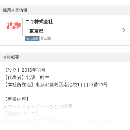
・アーティスト・プログラマー双方の課題を理解し、技術
・祝日、GW、夏季休暇（3日）、年末年始休暇 、バースデ
的背景を翻訳しながら連携できる方
採用企業情報
ー休暇 、産休・育休（男性社員の取得実績あり） 、有給休
・新しい技術を積極的に調査し、現場に導入していくこと
暇※基本的に100％取得可能！ 慶弔休暇
ニキ株式会社
を楽しめる方
・他職種メンバーと技術的背景を翻訳しながら連携できる
東京都
方
非公開
会社規模
・エンジン改善を継続的に行い、開発効率と品質向上に貢
献できる方
会社概要
【設立】2016年11月
【代表者】北阪 幹生
【本社所在地】東京都豊島区南池袋1丁目13番21号
【事業内容】
スマートフォンゲームなどの運用
【当社について】
Papergamesは2013年8月に設立したインタラクティブエ
ンターテインメント分野に特化するインターネット企業で