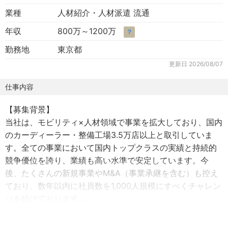
業種
人材紹介・人材派遣 流通
年収
800万～1200万
？
勤務地
東京都
更新日
2026/08/07
仕事内容
【募集背景】
当社は、モビリティ×人材領域で事業を拡大しており、国内
のカーディーラー・整備工場3.5万店以上と取引していま
す。全ての事業において国内トップクラスの実績と持続的
競争優位を誇り、業績も高い水準で安定しています。今
後、たくさんの新規事業やM&A（事業承継を含む）も控え
ており、数年以内に社員数を1,000人規模にすべくチャレン
ジを続けております……
<具体的な事業>