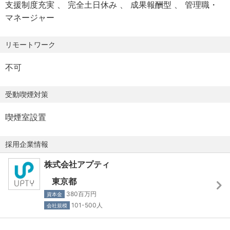
支援制度充実
完全土日休み
成果報酬型
管理職・
【諸手当】
歓迎スキル
体（株式会社アプティ・株式会社アプティグローバル ほか
マネージャー
・複数拠点・グループ会社・急成長フェーズでの人事経験
・交通費規定⽀給／上限⽉2.5万円
今後は分社化予定）の人事を、戦略立案から制度設計・採
・100名→1,000名規模など、組織拡大期における制度構築
・出張⼿当
用・労務まで一気通貫でお任せします。
の経験
リモートワーク
・役職⼿当
・外国人材（特定技能等）や多様な雇用形態に関する労務
・資格⼿当（毎⽉の給与に加算）
現在、カジュアル面談や会社説明会を含む採用活動は代表
不可
知識
・家族⼿当
自身が担っています。今後1,000名規模の組織を目指すにあ
・HRテック・人事データ活用の知見
・住宅⼿当
たり、「代表が現場に張り付かなくても、優秀な人材が集
受動喫煙対策
――充実した⼿当も働く安⼼に繋がっています！
まり・育ち・定着する仕組み」をつくっていただくのが、
※当社には下記のような人間はいないため、大変恐れ入りま
このポジションの最大のミッションです。
すが、下記のような方のご応募はご遠慮ください。
喫煙室設置
【各種制度】
人事制度をゼロから設計できる、希少なフェーズの裁量の
▼還元制度も充実
大きいポジションです。
【求めていない人物像】
採用企業情報
・MVP表彰制度
・社内懇親会補助制度
株式会社アプティ
・斜に構えている人
・成績優秀者⾷事会
【担当いただく領域】
・シニカルな人
東京都
グループ人事を本社で統括する立場として、以下を一元的
∟皮肉な態度をとる
380百万円
資本金
【福利厚生】
に設計・運用していただきます。
∟冷笑的
101-500人
会社規模
▼豊富な福利厚生・制度
・採用：グループ採用戦略の立案、選考設計、代表が担う
∟他者を見下す
・100円ランチ
面談・会社説明会の言語化・標準化と段階的な引き継ぎ
・陰口を言う人