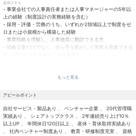
必須スキル
・完全週休2日（土・日）
を行ない「モビリティ産業を代表する会社」を創りたいと
- 事業会社での人事責任者または人事マネージャーの5年以
・祝日
考えています。
上の経験（制度設計の実務経験を含む）
- 採用・評価・労務のうち、いずれか2領域以上で制度をゼ
【休暇制度】
<事業開始に向けてプロジェクトチームを発足＞
ロまたは小規模から構築した経験
・年末年始休暇（2024年実績：9連休）
・数兆円企業の下請け再編による再雇用斡旋事業（両者で
- 事業戦略を理解し、人事施策に翻訳できる方
・夏季休暇（2025年実績：9連休）
プロジェクトチーム発足）
- 戦略立案だけでなく、自ら手を動かして実務を推進できる
・GW休暇（2025年実績：4連休×2回）
・自動車指定・認証工場向けプラットフォーム（プロジェ
方（プレイングマネージャー志向）
・有給休暇（★有休消化率の高さも魅力）
クトチーム発足）
・慶弔休暇
・外国籍人材を第三国への送り出し（1ヶ国目の立ち上げプ
・「手段より目的」で考えられる方（制度づくり自体を目
・産休・育休（★取得実績あり）
ロジェクトチーム発足）
的化しない）
もっと見る
・長期休暇（5連休以上の長期休暇も取得可能！）
・外国籍人材向けアプリケーション（年内ローンチ予定）
・0→1（仕組みのない状態からの構築）と 1→10（拡大・標
準化）の両方を楽しめる方
アピールポイント
【保険制度】
またM&Aを積極的に推し進めており、毎月のように案件を
・代表のビジョン・価値観を理解し、自分の言葉で発信で
・健康保険
いただいて精査しております。
きる方
自社サービス・製品あり
ベンチャー企業
20代管理職
・厚生年金
・整った人事インフラに頼らず、限られたリソースの中で
実績あり
シェアトップクラス
2年連続売り上げ10％
・雇用保険
も前進できる方
以上UP
年間休日120日以上
産休・育休取得実績あり
・労災保険
【当該ポジションの業務内容】
社内ベンチャー制度あり
教育・研修制度充実
資格
代表取締役の直轄ポジションとして、アプティグループ全