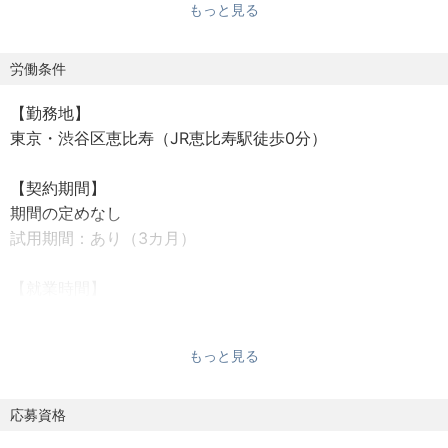
もっと見る
①モビリティ/メカニック専門 総合人材サービス事業（求
人サイト、人材紹介、人材派遣）
②外国籍人材サービス事業（採用・教育・管理）
労働条件
③HR tech / SaaS事業（産学連携／離職防止、適性検査）
【勤務地】
④出張整備事業（業務委託・請負・スポット）
東京・渋谷区恵比寿（JR恵比寿駅徒歩0分）
⑤整備工場向け 環境整備事業
⑥自動車用品製造・販売事業
【契約期間】
⑦トレーニングセンター、職業訓練機関、専門高等学校の
期間の定めなし
運営事業（インドネシア）
試用期間：あり（3カ月）
⑧整備工場運営事業
【就業時間】
ほとんどのサービスが業界トップクラスの実績で、業界誌
9:30～18:30（休憩1時間）
にも毎月取り上げられ、業界知名度抜群の会社です。また
残業：あり（月平均20～30時間 / 月45時間を超える残業代
トヨタ自動車様と人材採用に関する共同事業もおこなって
もっと見る
は追加で支給）
います。
【休日】
応募資格
また創業（2009年）以来黒字で実質無借金経営で堅実に事
★年間休日120日以上
業を進めてきましたが、来年から分社化と大小多数のM&A