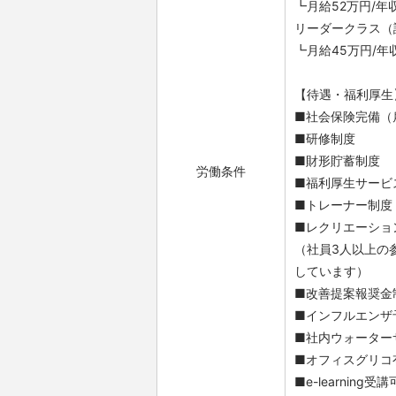
┗月給52万円/年
リーダークラス（
┗月給45万円/年
【待遇・福利厚生
■社会保険完備（
■研修制度
■財形貯蓄制度
労働条件
■福利厚生サービ
■トレーナー制度
■レクリエーショ
（社員3人以上の
しています）
■改善提案報奨金
■インフルエンザ
■社内ウォーター
■オフィスグリコ
■e-learning受