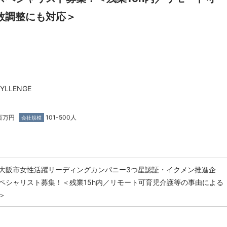
数調整にも対応＞
LLENGE
百万円
101-500人
会社規模
大阪市女性活躍リーディングカンパニー3つ星認証・イクメン推進企
ペシャリスト募集！＜残業15h内／リモート可育児介護等の事由による
＞