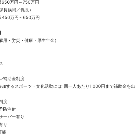
収650万円～750万円
課長候補／係長）
収450万円～650万円
】
雇用・労災・健康・厚生年金）
ス
ン補助金制度
参加するスポーツ・文化活動には1回一人あたり1,000円まで補助金を出
制度
予防注射
サーバー有り
有り
講可能