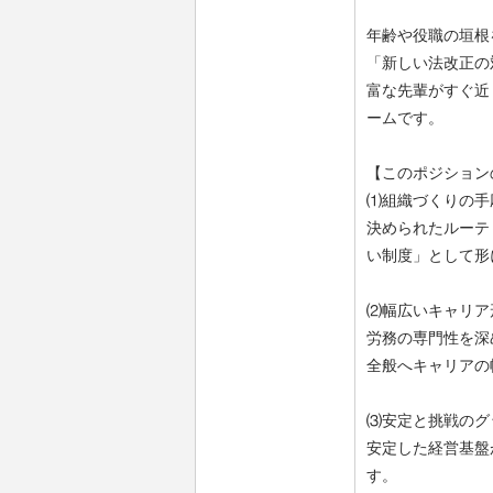
年齢や役職の垣根
「新しい法改正の
富な先輩がすぐ近
ームです。
【このポジション
⑴組織づくりの手
決められたルーテ
い制度」として形
⑵幅広いキャリア
労務の専門性を深
全般へキャリアの
⑶安定と挑戦のグ
安定した経営基盤
す。