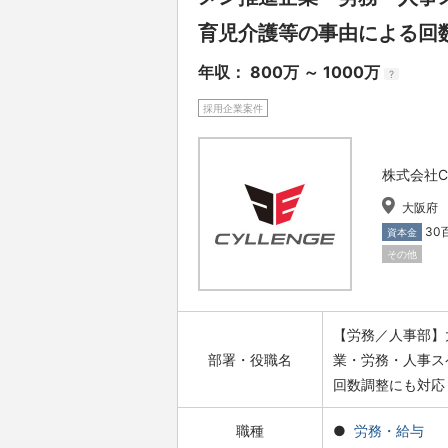
育児介護等の事由による回
年収： 800万 ～ 1000万
?
採用企業案件
株式会社CY
大阪府
30
資本金
その他
【労務／人事部】
部署・役職名
業・労務・人事ス
回数調整にも対応
職種
労務・給与