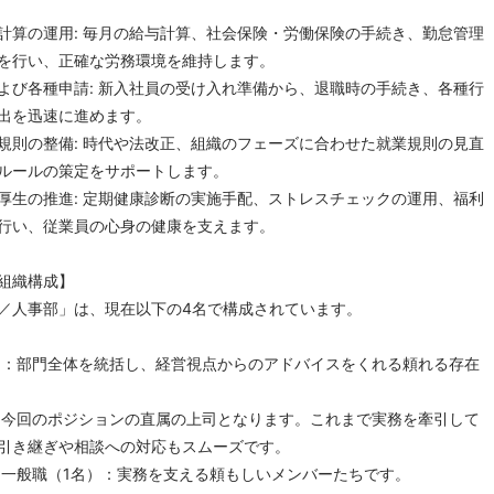
計算の運用: 毎月の給与計算、社会保険・労働保険の手続き、勤怠管理
を行い、正確な労務環境を維持します。
よび各種申請: 新入社員の受け入れ準備から、退職時の手続き、各種行
出を迅速に進めます。
規則の整備: 時代や法改正、組織のフェーズに合わせた就業規則の見直
ルールの策定をサポートします。
厚生の推進: 定期健康診断の実施手配、ストレスチェックの運用、福利
行い、従業員の心身の健康を支えます。
組織構成】
／人事部」は、現在以下の4名で構成されています。
）：部門全体を統括し、経営視点からのアドバイスをくれる頼れる存在
：今回のポジションの直属の上司となります。これまで実務を牽引して
引き継ぎや相談への対応もスムーズです。
・一般職（1名）：実務を支える頼もしいメンバーたちです。