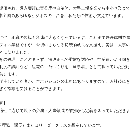
評価され、導入実績は官公庁や自治体、大手上場企業から中小企業まで
。日本全国のあらゆるビジネスの土台を、私たちの技術が支えています。
に伴い組織の規模も急速に大きくなっています。これまで兼任体制で進
フィス業務ですが、今後のさらなる持続的成長を見据え、労務・人事の
とになりました。
きの処理」にとどまらず、法改正への柔軟な対応や、従業員がより働き
制度の設計など、組織の土台づくりを「当事者」として担っていただけ
集します。
従事していた者が、本ポジションの上司にあたりますので、入社後にき
ぎや指導を受けることができます。
容】
適性に応じて以下の労務・人事領域の業務から定着を図っていただきま
管理職（課長）またはリーダークラスを想定しています。