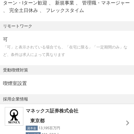
ターン・Iターン歓迎
新規事業
管理職・マネージャー
・Search Console
・チームで取り組むことにやりがいを感じられる方
完全土日休み
フレックスタイム
■昇給・賞与
・Ahrefs など
・昇給：年1回
リモートワーク
・賞与：年2回（会社業績と個人の評価に応じて決定）
【チーム構成】
・20～40代男女
可
■福利厚生
・部長 >> グループ長1名>> マネージャー1名 >> 担当メン
「可」と表示されている場合でも、「在宅に限る」「一定期間のみ」な
・社会保険完備（健康保険、厚生年金、雇用保険、労災保
バー6名 >> 業務委託3名
ど、条件は求人によって異なります
険）
・チャネルや施策ごとに主担当を持ち、数値や施策を管理
・確定拠出型年金制度（401K）
受動喫煙対策
・団体長期障害所得補償保険（GLTD）
■ポジションの魅力
・各種慶弔見舞金（結婚、出産、傷病等）
・大規模な顧客基盤とデータを活用したマーケティング
喫煙室設置
・育児支援（ベビーシッター費補助、企業主導型保育との
9,000万回線のドコモ会員基盤と約250万口座のマネックス
提携）
のデータを掛け合わせ、月間数億円規模の予算を動かしな
採用企業情報
・資格取得支援制度（年間50万円まで）
がら新規口座開設の最大化を担っていただきます。個人の
・自己学習支援（外部公開講座、Udemy、英語学習支援）
マネックス証券株式会社
キャリアで関われるスケールの限界を、一段越えた打席で
・ベネフィット・ワン（レジャー施設などの割引サービ
す。
東京都
ス）
13,195百万円
資本金
・オフィス内禁煙（建物内に喫煙専用室あり）
・自らの判断でプロジェクトを動かせる環境