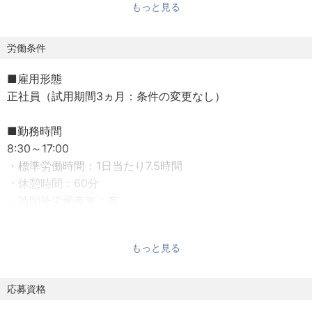
もっと見る
数増加を最大化できるよう取り組んでいただきます。
月間数億円規模の予算を動かし、日本最大級の顧客データ
（ドコモ×マネックス）を武器に、スピーディかつ大胆な施
労働条件
策の旗振り役を担っていただきます。
■雇用形態
正社員（試用期間3ヵ月：条件の変更なし）
本ポジションは、自ら手を動かしながらチームを牽引する
プレイングマネージャーです。
■勤務時間
ドコモ協業という大型プロジェクトの意思決定の最前線に
8:30～17:00
立ち、施策の方向性を定めながら、メンバーと並走して実
・標準労働時間：1日当たり7.5時間
行まで導いていただきます。
・休憩時間：60分
担当領域に責任を持ち、メンバーのコンディションや進捗
・時間外労働有無：有
を把握しながらチームとして成果を最大化することがミッ
ションです。
■働き方
もっと見る
- 在宅勤務：あり（週の半分程度が出社目安）。
＜業務内容＞
入社後しばらくはチームに早く馴染んでいただくため、
・戦略立案とチームリード：広告予算（数億円規模）の管
出社中心となります。
応募資格
理やメンバーの稼働マネジメント
- フレックスタイム制度：あり（コアタイム11:00～14:00）
・ドコモグループ連携による新規獲得施策の推進