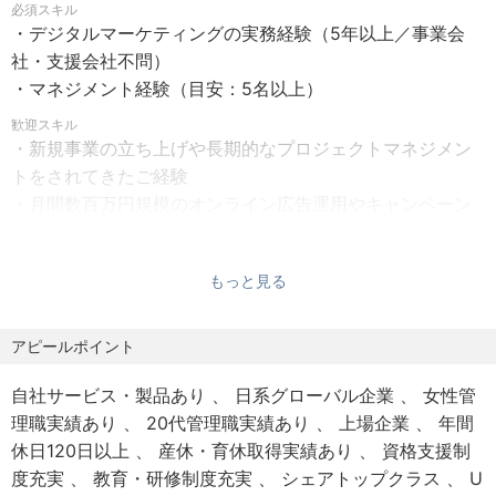
必須スキル
・ドコモオウンドメディア（dメニューやd払いアプリ）等
・デジタルマーケティングの実務経験（5年以上／事業会
※年に1～2回程度、オフラインセミナー対応のため休日出勤
を活用した、ドコモ経済圏からの新規口座獲得施策の立
社・支援会社不問）
をお願いする場合があります
案・推進
・マネジメント経験（目安：5名以上）
・アライアンス施策（銀行・ドコモ等）の企画・進行管理
■給与
歓迎スキル
・複数のステークホルダーが関わるプロジェクトにおける
・新規事業の立ち上げや長期的なプロジェクトマネジメン
【月給】
スキーム構築と、実行までの調整業務
トをされてきたご経験
54万円～87.5万円
・データドリブンな改善：250万人の口座データとドコモ
・月間数百万円規模のオンライン広告運用やキャンペーン
-上記は目安であり、ご経験やスキルに応じて金額は前後す
の多様なデータの掛け合わせ
企画のご経験
る可能性がございます。
・金融規制に準拠したキャンペーンの企画と推進
・SQLを用いたデータ抽出や、各種ツールでの分析・レポ
- 別途支給：残業代（実績に応じる）、交通費（当社規定に
もっと見る
ーティング実務のご経験
基づく）を支給します。
【利用ツール例】
・Google Analytics 4
※金融業界での実務経験は必須ではありません。
アピールポイント
【モデル年収】
・顧客データ分析ツール（SQL Server、snowflake）
これまで培われたマーケティングの専門性を軸に、証券ビ
750万円～1,210万円（以下を含んだ想定年収）
・Google Drive（ドキュメント、スプレッドシート、スラ
自社サービス・製品あり
日系グローバル企業
女性管
ジネス特有の知識は入社後に習得いただく想定です。
- 残業代：月30時間分（別途支給分を想定した金額）
イド）
理職実績あり
20代管理職実績あり
上場企業
年間
- 賞与（年2回）：業績および個人評価に応じて支給
・Google Data Studio
・自律的に課題を発見し、自ら動いてプロジェクトを推進
休日120日以上
産休・育休取得実績あり
資格支援制
※実際の年収は、業績や就業実績に応じて変動する可能性が
・Google Cloud Platform（BigQuery）
できる方
度充実
教育・研修制度充実
シェアトップクラス
U
あります。
・Tableau
・データに基づいたロジカルな思考を大切にできる方