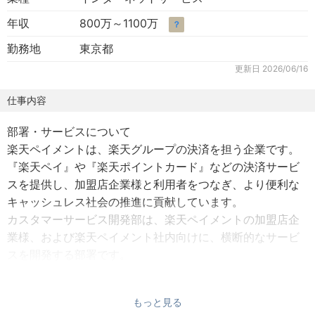
年収
800万～1100万
？
勤務地
東京都
更新日
2026/06/16
仕事内容
部署・サービスについて
楽天ペイメントは、楽天グループの決済を担う企業です。
『楽天ペイ』や『楽天ポイントカード』などの決済サービ
スを提供し、加盟店企業様と利用者をつなぎ、より便利な
キャッシュレス社会の推進に貢献しています。
カスタマーサービス開発部は、楽天ペイメントの加盟店企
業様、および楽天ペイメント社内向けに、横断的なサービ
スを開発する部署です。
各ペイメントサービスを横断して提供するプラットフォー
ムのサービス開発を、企画段階からリリース後の運用まで
もっと見る
一貫して担っています。加盟店様の業務効率化や売上向上