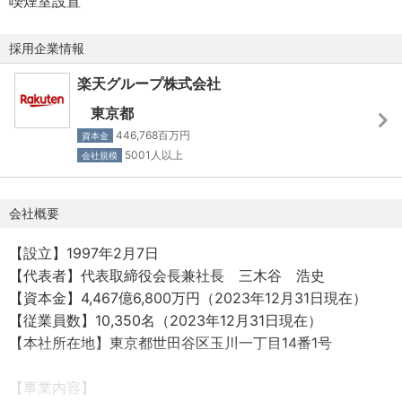
喫煙室設置
・プロジェクトマネージャー、プロダクトマネージャー、
エンジニア複数チームのリスクマネジメント、WBS管理、
採用企業情報
依存関係の可視化を行いながら一丸となってプロジェクト
を成功に導きます。
楽天グループ株式会社
・同時並行で進めるプロダクト・サービス数：10サービス
東京都
程度
446,768百万円
資本金
・1サービスのプロジェクト数：4-5案件
5001人以上
会社規模
＜責任範囲＞
会社概要
・プロジェクトマイルストーンの設定と合意形成
・プロジェクトフォーメーションの編成
【設立】1997年2月7日
・プロジェクト成果物の定義
【代表者】代表取締役会長兼社長 三木谷 浩史
・リスクマネジメント
【資本金】4,467億6,800万円（2023年12月31日現在）
・プロジェクトステータスの把握とレポーティング
【従業員数】10,350名（2023年12月31日現在）
・ユーザーに提供するプロダクトの価値最大化
【本社所在地】東京都世田谷区玉川一丁目14番1号
・プロダクトの改善継続
・プロジェクトマネジメント（開発案件のリーディング）
【事業内容】
・リリース後のサービス運用