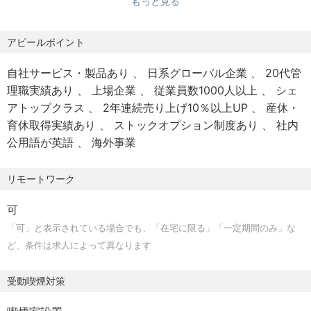
もっと見る
・ウォーターフォール＆アジャイル開発の経験
クト開発など行っていただきます。
・振り返りのファシリテーション経験
・3S（SAP,Salesforce,Service Now）の導入経験
アピールポイント
＜関わって頂くプロダクト例＞
〇リスクマネジメント系：
自社サービス・製品あり
日系グローバル企業
20代管
・Risk Rating System (不正検知ツール、加盟店審査ツー
理職実績あり
上場企業
従業員数1000人以上
シェ
ル、AI 審査ツール)
アトップクラス
2年連続売り上げ10％以上UP
産休・
・Anti Money Laundering (反社チェック、Anti Money
育休取得実績あり
ストックオプション制度あり
社内
laundering ツール)
公用語が英語
海外事業
・Merchant Judgement System（加盟店_審査システム,
AI 自動審査、与信チェック）
リモートワーク
〇営業、マーケ、業務改善：
可
・マーケティングオートメーションシステム
「可」と表示されている場合でも、「在宅に限る」「一定期間のみ」な
・ポイント計算システム
ど、条件は求人によって異なります
〇加盟店舗向け：加盟店ポータル
受動喫煙対策
＜業務イメージ＞