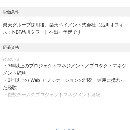
を支援する加盟店様向け管理ツール、社内業務を支援する
AIを活用したデータ統合プラットフォームや不正検知シス
労働条件
テムなど、多岐にわたるサービスを手がけています。特定
楽天グループ採用後、楽天ペイメント式会社（品川オフィ
のビジネスに限定されないため、楽天ペイメントサービス
ス：NBF品川タワー）へ出向予定です。
の市場動向や業務知識を幅広く習得できるのが特徴です。
最先端技術を活用し、ペイメント事業の成長に貢献でき
る、やりがいのある環境です。
応募資格
必須スキル
ポジション：
・3年以上のプロジェクトマネジメント／プロダクトマネジ
業務内容
メント経験
下記のプロダクトにプロダクトマネージャー/プロジェクト
・3年以上の Web アプリケーションの開発・運用に携わっ
マネージャーとしてかかわって頂きます。候補者様のご経
た経験
験、ご志向に合わせチームアサインが決まり、クライアン
・複数チームのプロジェクトマネジメント経験
トである加盟店舗様やビジネス部門（営業、マーケ、不正
モニタリングチーム等）との要件定義、開発チームとの橋
歓迎スキル
渡し、コンフリクト調整、プロジェクト管理、ユーザー・
・チームマネジメントの経験（メンバー育成含む）
ビジネスに貢献できるプロダクトを構想・企画し、各関係
・システムリプレイスのプロジェクト経験
者と交渉・議論を重ね、エンジニアと協業しながらプロダ