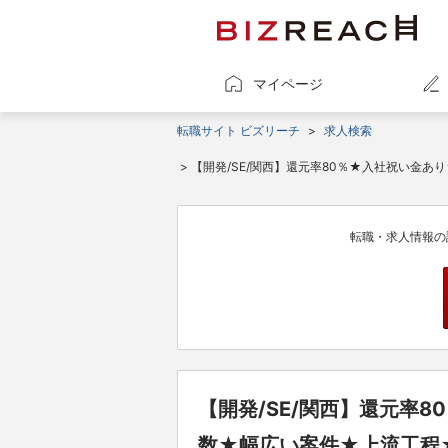
マイページ
転職サイト ビズリーチ
>
求人検索
> 【開発/SE/関西】還元率80％★入社祝い金
転職・求人情報の
【開発/SE/関西】還元率
数★幅広い案件★上流工程