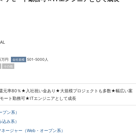
AL
百万円
501-5000人
会社規模
その他
西】還元率80％★入社祝い金あり★大規模プロジェクトも多数★幅広い案
モート勤務可★ITエンジニアとして成長
オープン系）
み込み系）
マネージャー（Web・オープン系）