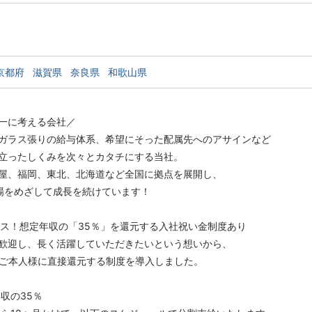
京都府
滋賀県
奈良県
和歌山県
一に考える会社／
ガラス張りの給与体系、希望にそった配属先へのアサインなど
立ったしくみを次々とカタチにする当社。
屋、福岡、東北、北海道など全国に拠点を展開し、
場をめざして成長を続けています！
ラス！想定年収の「35％」を還元する入社祝い金制度あり
歓迎し、長く活躍していただきたいという想いから、
をご本人様に直接還元する制度を導入しました。
収の35％