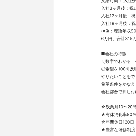
支給時期： 入社
入社3ヶ月後：祝
入社12ヶ月後：祝
入社18ヶ月後：祝
(※例：理論年収9
6万円、合計315
■会社の特徴
＼数字でわかる！
◎希望を100％
やりたいことをで
希望条件をかなえ
会社都合で押し付
☆残業月10〜20
★有休消化率80
☆年間休日120日
★豊富な研修制度