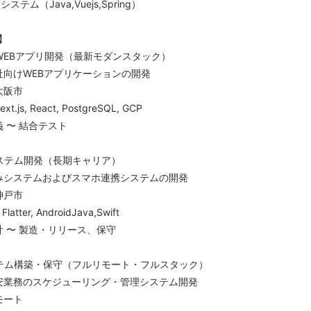
テム（Java,Vuejs,Spring）
】
WEBアプリ開発（最新モダンスタック）
社向けWEBアプリケーションの開発
大阪市
.js, React, PostgreSQL, GCP
義 〜 結合テスト
ステム開発（長期キャリア）
込みシステムおよびスマホ連携システムの開発
神戸市
atter, AndroidJava,Swift
計 〜 製造・リリース、保守
テム構築・保守（フルリモート・フルスタック）
保安業務のスケジューリング・管理システム開発
モート