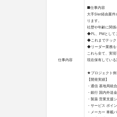
■仕事内容
大手SIer経由案
ります。
社歴や年齢に関係
◆PL、PMとし
◆これまでテック
◆リーダー業務を
これら全て、実現
仕事内容
現在保有している
★プロジェクト例
【開発実績】
・通信 基地局統合支援（J
・銀行 国内外送金シス
・製薬 営業支援システム
・サービス ポイントシス
・メーカー 車載パ