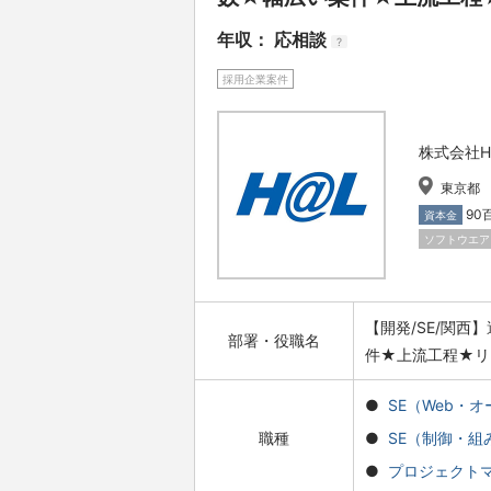
年収： 応相談
?
採用企業案件
株式会社H
東京都
90
資本金
ソフトウエア
【開発/SE/関
部署・役職名
件★上流工程★リ
SE（Web・
職種
SE（制御・組
プロジェクト