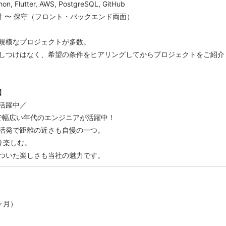
, Flutter, AWS, PostgreSQL, GitHub
計 〜 保守（フロント・バックエンド両面）
規模なプロジェクトが多数。
しつけはなく、希望の条件をヒアリングしてからプロジェクトをご紹介
】
活躍中／
まで幅広い年代のエンジニアが活躍中！
活発で距離の近さも自慢の一つ。
きり楽しむ。
ついた楽しさも当社の魅力です。
ヶ月）