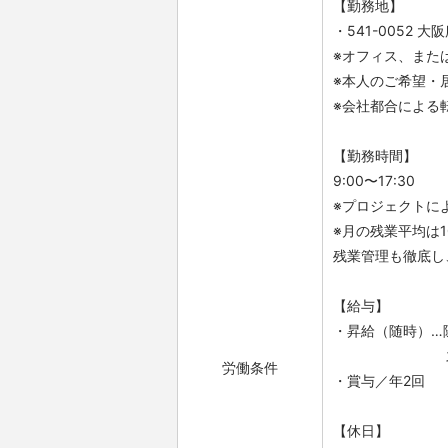
【勤務地】
・541-0052 
※オフィス、また
※本人のご希望・
※会社都合による
【勤務時間】
9:00〜17:30
※プロジェクトに
※月の残業平均は1
残業管理も徹底し
【給与】
・昇給（随時）…
スキルアップ
労働条件
・賞与／年2回
【休日】