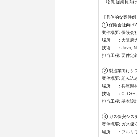
・物流 従業員向けシス
【具体的な案件例
① 保険会社向け
案件概要: 保険会
場所 : 大阪府
技術 : Java, Next
担当工程: 要件定
② 製造業向けシ
案件概要: 組み
場所 : 兵庫県
技術 : C, C++, Fl
担当工程: 基本設
③ ガス保安シス
案件概要: ガス
場所 : フルリ