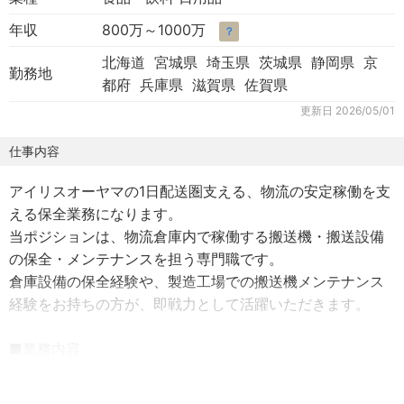
年収
800万～1000万
？
北海道 宮城県 埼玉県 茨城県 静岡県 京
勤務地
都府 兵庫県 滋賀県 佐賀県
更新日
2026/05/01
仕事内容
アイリスオーヤマの1日配送圏支える、物流の安定稼働を支
える保全業務になります。
当ポジションは、物流倉庫内で稼働する搬送機・搬送設備
の保全・メンテナンスを担う専門職です。
倉庫設備の保全経験や、製造工場での搬送機メンテナンス
経験をお持ちの方が、即戦力として活躍いただきます。
■業務内容
・物流倉庫内に設置された搬送設備・搬送機の保全業務
・定期点検、予防保全、部品交換作業