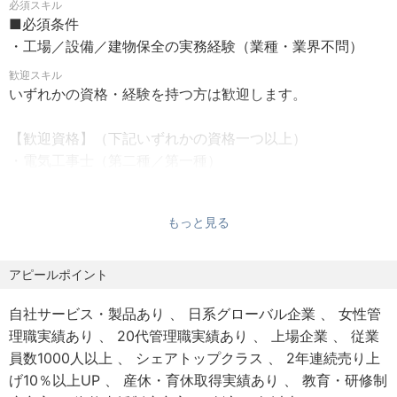
必須スキル
■社員寮／借上社宅
■必須条件
■単身者帰省旅費
・工場／設備／建物保全の実務経験（業種・業界不問）
■U・Iターン支援あり
■財形貯蓄
歓迎スキル
いずれかの資格・経験を持つ方は歓迎します。
■社員持株制度
■短時間勤務制度
【歓迎資格】（下記いずれかの資格一つ以上）
■退職金制度
・電気工事士（第二種／第一種）
■定年後再雇用制度
■慶弔見舞金
【歓迎経験・スキル】（下記いずれかの経験一つ以上）
■社員旅行
もっと見る
・工場設備管理、保全業務の経験
■社員割引
・建屋修繕、改修、工事対応の経験
■研修制度充実（コース別研修など）
・修繕・工事案件での業者調整や仕様検討経験
アピールポイント
■資格取得支援制度あり（会社負担あり）
■帰省旅費補助・懇親会費補助 など
自社サービス・製品あり
日系グローバル企業
女性管
理職実績あり
20代管理職実績あり
上場企業
従業
【年間休日】
員数1000人以上
シェアトップクラス
2年連続売り上
120日
げ10％以上UP
産休・育休取得実績あり
教育・研修制