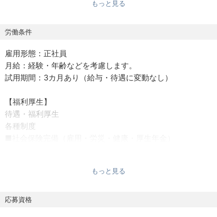
もっと見る
・設備トラブル発生時の原因調査および復旧対応
・点検・修理内容の記録、報告書作成
・必要に応じた設備改善・安定稼働に向けた対応
労働条件
雇用形態：正社員
〈対象設備例〉
月給：経験・年齢などを考慮します。
・コンベヤライン
試用期間：3カ月あり（給与・待遇に変動なし）
・垂直搬送機
・仕分け搬送機
【福利厚生】
・各種物流自動化設備
待遇・福利厚生
物流倉庫内での設備保全経験をお持ちの方はもちろん、製
各種制度
造工場などで搬送機・マテハン設備のメンテナンスを担当
■社会保険完備（雇用・労災・健康・厚生年金）
してきた方も、これまでの知識・技術をそのまま活かせま
■通勤手当（4万5000円まで／月）
す。
■時間外手当
もっと見る
■職技手当
アイリスオーヤマの強みは生産から出荷までをワンストッ
■家族手当（扶養の配偶者1万円／月、18歳未満の子5000
プで行う工場機能になります。
円／月）
応募資格
これまでの設備経験・機械メンテナンス経験を活かして業
■転勤時の家賃補助
務いただける方をお待ちしております。