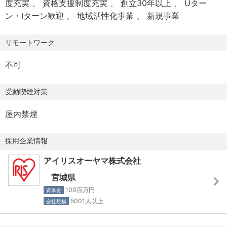
度充実
資格支援制度充実
創立30年以上
Uター
【労働時間】
ン・Iターン歓迎
地域活性化事業
新規事業
8:30～17：30
実働8時間(休憩60分)
リモートワーク
【勤務地】
不可
北海道（安平町）/宮城県（角田市）/埼玉県（深谷市）/茨
城県（阿見町）/静岡県（裾野市）/兵庫県（三田市）/滋賀
受動喫煙対策
県（米原市）/京都府（舞鶴市）/佐賀県（鳥栖市）
※相談可
屋内禁煙
採用企業情報
アイリスオーヤマ株式会社
宮城県
100百万円
資本金
5001人以上
会社規模